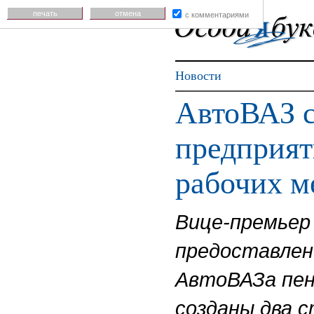
печать
отмена
с комментариями
Новости
АвтоВАЗ с
предприят
рабочих м
Вице-премьер 
предоставлен
АвтоВАЗа пен
созданы два 