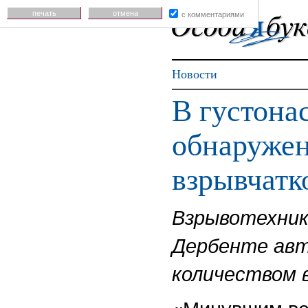
печать
отмена
с комментариями
Новости
В густона
обнаружен
взрывчатк
Взрывотехник
Дербенте авт
количеством 