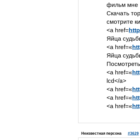
фильм мне 
Скачать то
смотрите к
<a href=
htt
Яйца судьб
<a href=«
ht
Яйца судьб
Посмотреть
<a href=«
ht
lcd</a>
<a href=«
ht
<a href=«
ht
<a href=«
ht
Неизвестная персона
#3629