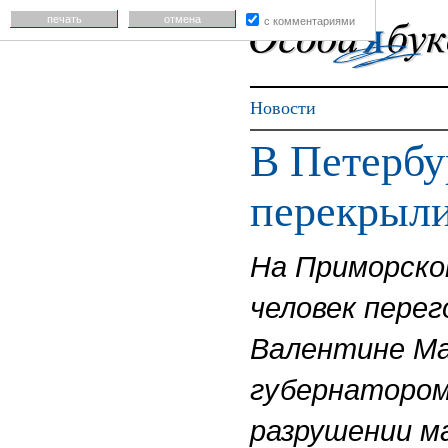
печать
отмена
с комментариями
Новости
В Петербу
перекрыли
На Приморско
человек перег
Валентине Ма
губернатором
разрушении м