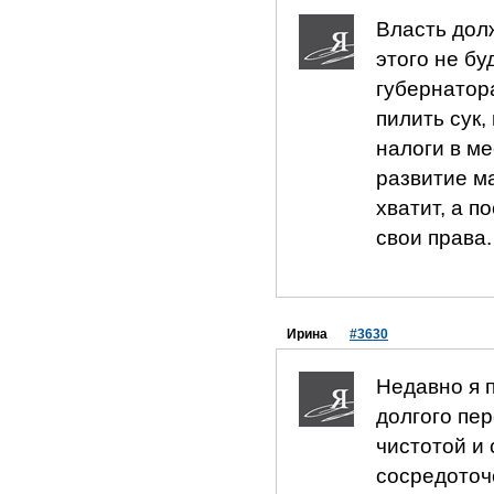
Власть дол
этого не бу
губернатор
пилить сук
налоги в м
развитие ма
хватит, а п
свои права.
Ирина
#3630
Недавно я 
долгого пе
чистотой и 
сосредоточ