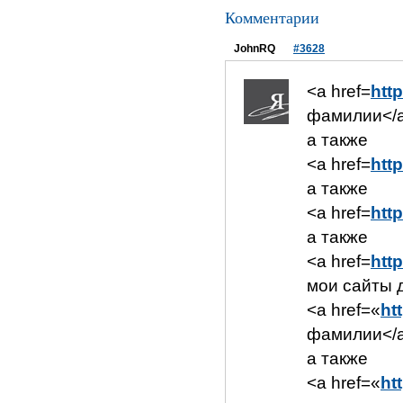
Комментарии
JohnRQ
#3628
<a href=
http
фамилии</
а также
<a href=
http
а также
<a href=
http
а также
<a href=
htt
мои сайты 
<a href=«
ht
фамилии</
а также
<a href=«
htt