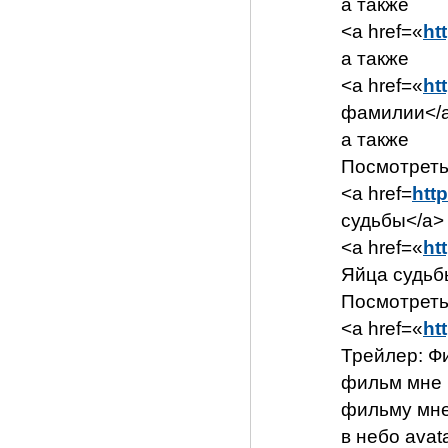
а также
<a href=«
ht
а также
<a href=«
ht
фамилии</
а также
Посмотреть
<a href=
http
судьбы</a>
<a href=«
ht
Яйца судьб
Посмотреть
<a href=«
ht
Трейлер: Ф
фильм мне 
фильму мне
в небо ava