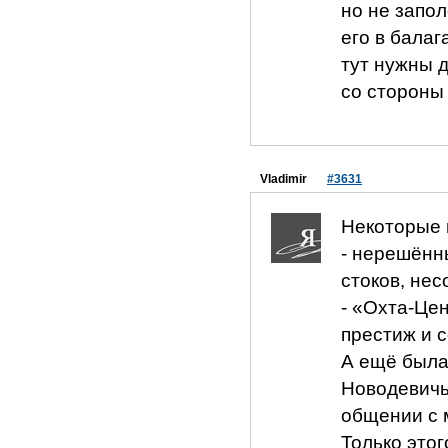
но не запо
его в балаг
тут нужны 
со стороны
Vladimir
#3631
Некоторые 
- нерешённ
стоков, не
- «Охта-Це
престиж и 
А ещё была 
Новодевичь
общении с 
Только этог