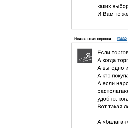
каких выбо
И Вам то же
Неизвестная персона
#3632
Если торгов
А когда то
А выгодно и
А кто покуп
А если наро
располагаю
удобно, ког
Вот такая л
А «балаган»