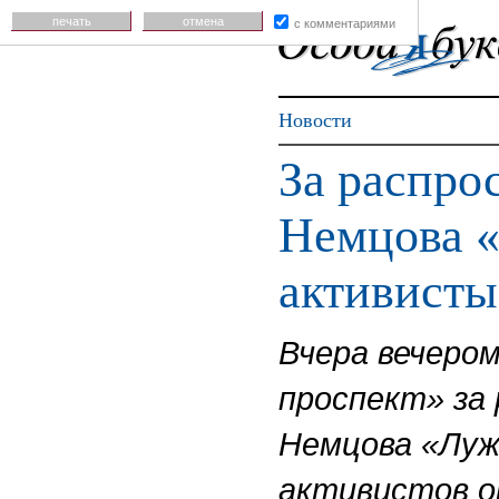
печать
отмена
с комментариями
Новости
За распро
Немцова «
активисты
Вчера вечеро
проспект» за
Немцова «Луж
активистов о