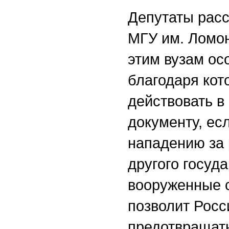
Депутаты расс
МГУ им. Ломон
этим вузам ос
благодаря кот
действовать в
документу, ес
нападению за 
другого госуд
вооруженные с
позволит Росс
предотвращат