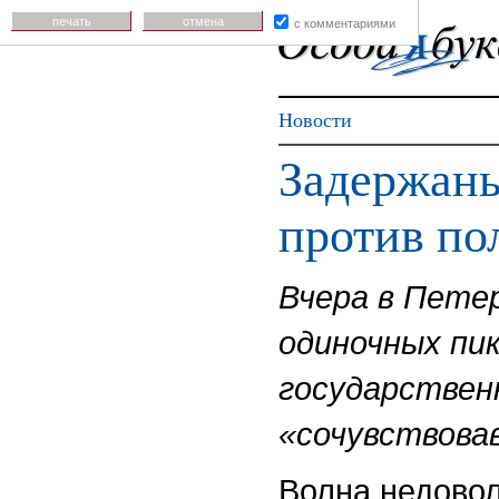
печать
отмена
с комментариями
Новости
Задержаны
против по
Вчера в Пете
одиночных пи
государствен
«сочувствова
Волна недовол