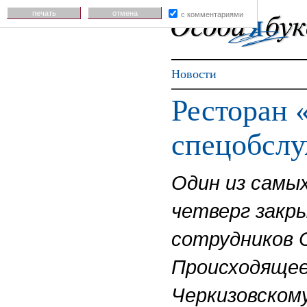
печать
отмена
с комментариями
Новости
Ресторан 
спецобсл
Один из самы
четверг закры
сотрудников 
Происходящее 
Черкизовскому