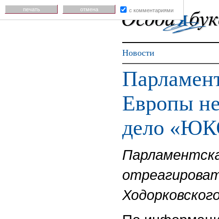
печать
отмена
с комментариями
Новости
Парламент
Европы не
дело «ЮК
Парламентска
отреагироват
Ходорковского