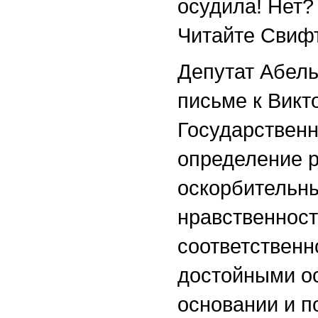
осудила! Нет?
Читайте Свифт
Депутат Абель
письме к Викт
Государствен
определение 
оскорбительн
нравственност
соответственн
достойными ос
основании и п