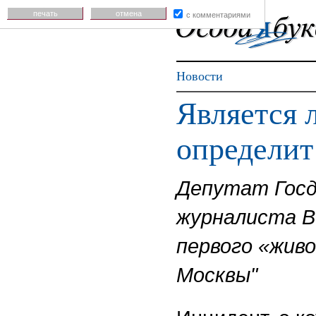
печать
отмена
с комментариями
Новости
Является 
определит
Депутат Госд
журналиста В
первого «жив
Москвы"