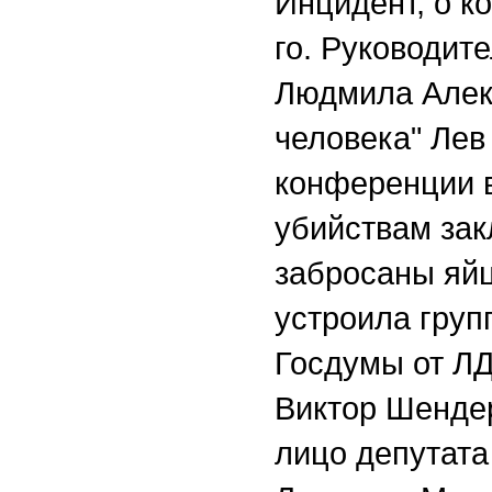
Инцидент, о к
го. Руководит
Людмила Алекс
человека" Лев
конференции 
убийствам зак
забросаны яй
устроила груп
Госдумы от ЛД
Виктор Шенде
лицо депутата