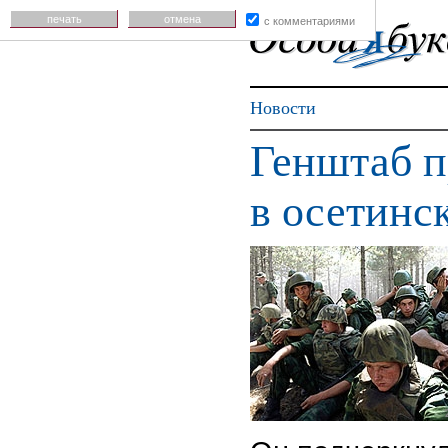
печать
отмена
с комментариями
Новости
Генштаб п
в осетинс