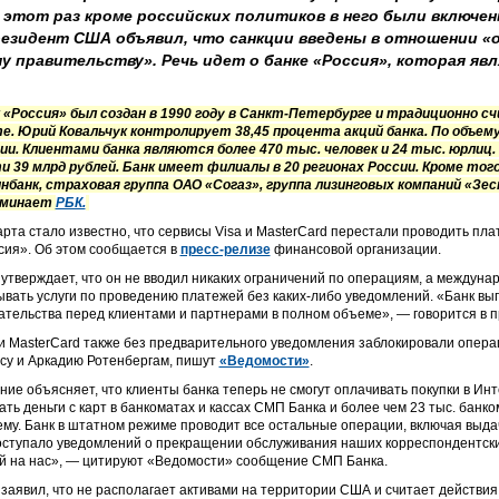
а этот раз кроме российских политиков в него были включе
резидент США объявил, что санкции введены в отношении «
 правительству». Речь идет о банке «Россия», которая яв
 «Россия» был создан в 1990 году в Санкт-Петербурге и традиционно с
е. Юрий Ковальчук контролирует 38,45 процента акций банка. По объем
ии. Клиентами банка являются более 470 тыс. человек и 24 тыс. юрлиц
и 39 млрд рублей. Банк имеет филиалы в 20 регионах России. Кроме того
нбанк, страховая группа ОАО «Согаз», группа лизинговых компаний «Зе
оминает
РБК.
арта стало известно, что сервисы Visa и MasterCard перестали проводить пл
сия». Об этом сообщается в
пресс-релизе
финансовой организации.
 утверждает, что он не вводил никаких ограничений по операциям, а между
ывать услуги по проведению платежей без каких-либо уведомлений. «Банк вып
ательства перед клиентами и партнерами в полном объеме», — говорится в п
 и MasterCard также без предварительного уведомления заблокировали опер
су и Аркадию Ротенбергам, пишут
«Ведомости»
.
ние объясняет, что клиенты банка теперь не смогут оплачивать покупки в Инт
ать деньги с карт в банкоматах и кассах СМП Банка и более чем 23 тыс. бан
ему. Банк в штатном режиме проводит все остальные операции, включая выда
оступало уведомлений о прекращении обслуживания наших корреспондентски
й на нас», — цитируют «Ведомости» сообщение СМП Банка.
 заявил, что не располагает активами на территории США и считает действ