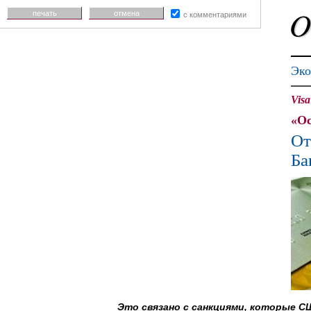
печать
отмена
с комментариями
Эко
Vis
«Ос
От
Ба
Это связано с санкциями, которые СШ