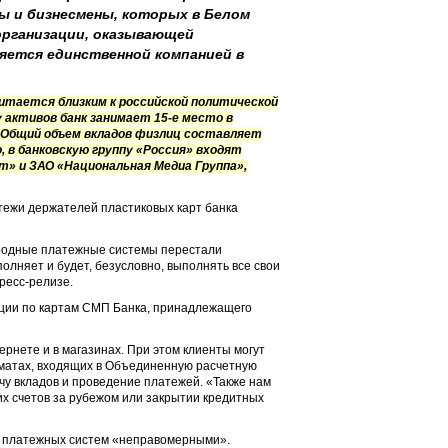
ны и бизнесмены, которых в Белом
организации, оказывающей
ляется единственной компанией в
читается близким к российской политической
у активов банк занимает 15-е место в
. Общий объем вкладов физлиц составляет
, в банковскую группу «Россия» входят
ст» и ЗАО «Национальная Медиа Группа»,
атежи держателей пластиковых карт банка
народные платежные системы перестали
олняет и будет, безусловно, выполнять все свои
ресс-релизе.
ации по картам СМП Банка, принадлежащего
ернете и в магазинах. При этом клиенты могут
коматах, входящих в Объединенную расчетную
чу вкладов и проведение платежей. «Также нам
х счетов за рубежом или закрытии кредитных
ия платежных систем «неправомерными».