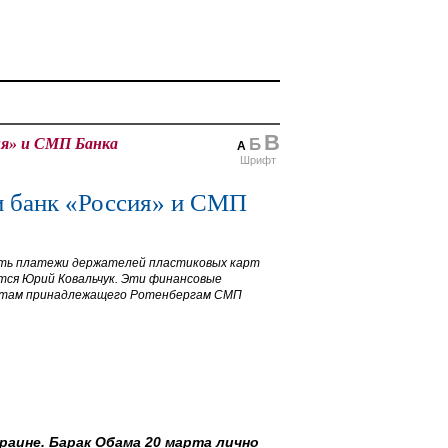
В
сия» и СМП Банка
Б
А
Шрифт
ли банк «Россия» и СМП
дить платежи держателей пластиковых карт
ется Юрий Ковальчук. Эти финансовые
артам принадлежащего Ротенбергам СМП
раине. Барак Обама 20 марта лично