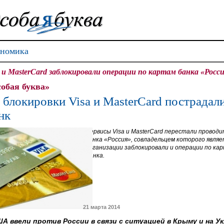
номика
a и MasterCard заблокировали операции по картам банка «Рос
обая буква»
 блокировки Visa и MasterCard пострада
нк
Сервисы Visa и MasterCard перестали прово
банка «Россия», совладельцем которого явля
организации заблокировали и операции по к
Банка.
21 марта 2014
А ввели против России в связи с ситуацией в Крыму и на Ук