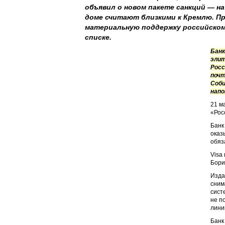
объявил о новом пакете санкций — н
доме считают близкими к Кремлю. П
материальную поддержку российскому
списке.
Банк
элит
Росс
почт
Соби
нап
21 м
«Рос
Банк
оказ
обяз
Visa
Бори
Изда
сним
сист
не п
лини
Банк