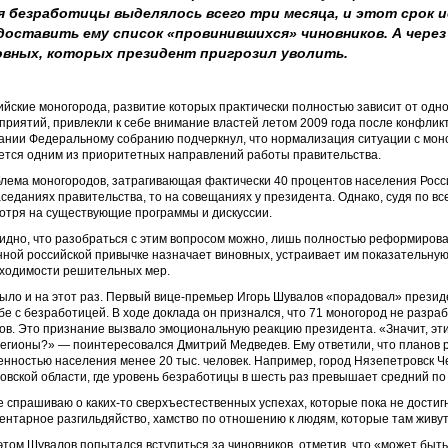
я безработицы выделялось всего три месяца, и этот срок и
оставить ему список «провинившихся» чиновников. А чере
овных, которых президент пригрозил уволить.
ийские моногорода, развитие которых практически полностью зависит от одн
приятий, привлекли к себе внимание властей летом 2009 года после конфликт
ании Федеральному собранию подчеркнул, что нормализация ситуации с моног
ется одним из приоритетных направлений работы правительства.
лема моногородов, затрагивающая фактически 40 процентов населения Росси
аседаниях правительства, то на совещаниях у президента. Однако, судя по вс
отря на существующие программы и дискуссии.
идно, что разобраться с этим вопросом можно, лишь полностью реформировав
нной российской привычке назначает виновных, устраивает им показательную 
ходимости решительных мер.
было и на этот раз. Первый вице-премьер Игорь Шувалов «порадовал» президе
бе с безработицей. В ходе доклада он признался, что 71 моногород не разр
ов. Это признание вызвало эмоциональную реакцию президента. «Значит, эти
регионы?» — поинтересовался Дмитрий Медведев. Ему ответили, что планов 
енностью населения менее 20 тыс. человек. Например, город Нязепетровск Ч
овской области, где уровень безработицы в шесть раз превышает средний по
е спрашиваю о каких-то сверхъестественных успехах, которые пока не достиг
ентарное разгильдяйство, хамство по отношению к людям, которые там живут
этом Шувалов попытался вступиться за чиновников, отметив, что «может быть,