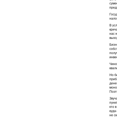
суме
пред
Госу
нало
В ус
крич
нас 
выхо
Бизн
собс
полу
инве
Чино
квал
Но б
приб
дене
моно
Поэт
Звуч
пунк
кто 
куда
не с