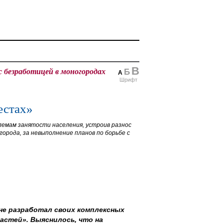
В
с безработицей в моногородах
Б
А
Шрифт
естах»
емам занятости населения, устроив разнос
города, за невыполнение планов по борьбе с
 не разработал своих комплексных
астей». Выяснилось, что на