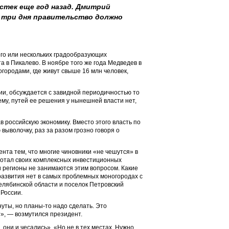
стек еще год назад. Дмитрий
з три дня правительство должно
ого или нескольких градообразующих
а в Пикалево. В ноябре того же года Медведев в
ородами, где живут свыше 16 млн человек,
и, обсуждается с завидной периодичностью то
ему, путей ее решения у нынешней власти нет,
 российскую экономику. Вместо этого власть по
выволочку, раз за разом грозно говоря о
нта тем, что многие чиновники «не чешутся» в
аботал своих комплексных инвестиционных
 регионы не занимаются этим вопросом. Какие
развития нет в самых проблемных моногородах с
елябинской области и поселок Петровский
 России.
нуты, но планы-то надо сделать. Это
», — возмутился президент.
 они и чесались». «Но не в тех местах. Нужно