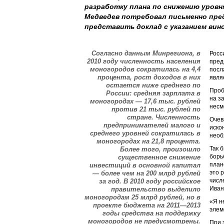
разработку плана по снижению уровн
Медведев потребовал письменно пред
представить доклад с указанием вин
Согласно данным Минрегиона, в
Росс
2010 году численность населения
пред
моногородов сократилась на 4,4
посл
процента, рост доходов в них
явля
остается ниже среднего по
Проб
России: средняя зарплата в
на з
моногородах — 17,6 тыс. рублей
несм
против 21 тыс. рублей по
стране. Численность
Очев
предпринимателей малого и
иско
среднего уровней сократилась в
необ
моногородах на 21,8 процента.
Так 
Более того, произошло
борь
существенное снижение
план
инвестиций в основной капитал
это 
— более чем на 200 млрд рублей
числ
за год. В 2010 году российское
Иван
правительство выделило
моногородам 25 млрд рублей, но в
«Я н
проекте бюджета на 2011—2013
элем
годы средства на поддержку
моногородов не предусмотрены.
При 