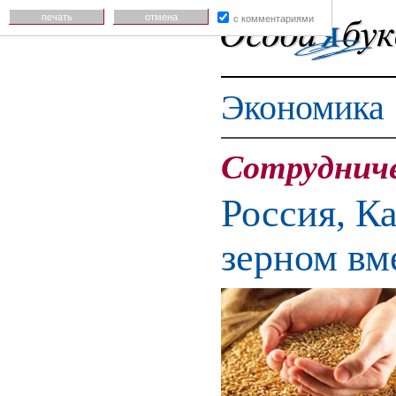
печать
отмена
с комментариями
Экономика
Сотруднич
Россия, К
зерном вм