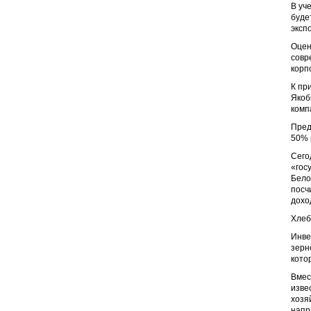
В уч
буде
эксп
Оцен
совр
корп
К пр
Якоб
комп
Пред
50% 
Сего
«гос
Бело
посч
дохо
Хлеб
Инве
зерн
кото
Вмес
изве
хозя
напр