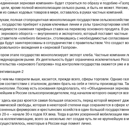
единенная зерновая компания» будет строиться по образу и подобию «Газпр
 цели, кроме полной монополизации сельхоз рынка, и быть не может. Негоже, 
м из самых ходовых товаров в мире, оставалось в руках частных компаний.
лухам, полная стопроцентная монополизация государством сельскохозяйстве
о, государство приберет к рукам ключевые линии и узлы транспортировки хле
ходимости снижения тарифных ставок на перевозку основного продукта. В ре
о зернового оборота — внутреннего и экспортного, который поставит частные 
ставители «хлебного бизнеса», столкнувшись с необходимостью согласования
гда будут заинтересованы в сотрудничестве с правительством. Что создаст 
ровольного» вхождения в «зерновой Газпром».
тором этапе государство монополизирует экспорт хлеба. Частные компании 
еждународном рынке. Их деятельность будет ограничена исключительно Росс
ительства «зернового Газпрома» под контролем государства окажется уже и 
ективизация-2
 о чем мы говорили выше, касается, прежде всего, сферы торговли. Однако га
ом соответствии с эталоном, должен брать на себя и тяготы производства. Та
онополии. Посему есть основания предполагать, что «Объединенная зернова
нейшим в России сельхозпроизводителем, под началом которого окажутся все
т здесь как раз кроется самая большая опасность, перед которой меркнет да
омической свободы, которая в некоторой степени еще сохраняется в сфере 
озненных фермерских и крестьянских хозяйств в один большой государственны
е 20-х – начале 30-х годов XX века. Тогда в целях ускоренной мобилизации яв
 на коллективизацию, всего за несколько лет создав чуть ли не крупнейшую 
осуществлялось, некоторые в России еще помнят лично.