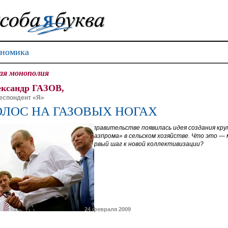
номика
ая монополия
ксандр ГАЗОВ,
еспондент «Я»
ОЛОС НА ГАЗОВЫХ НОГАХ
В правительстве появилась идея создания кру
«Газпрома» в сельском хозяйстве. Что это —
первый шаг к новой коллективизации?
24 февраля 2009