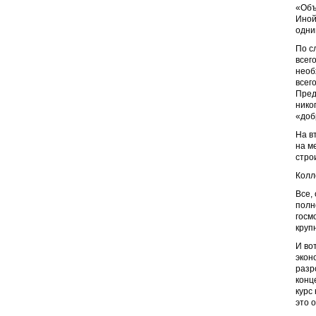
«Объ
Иной
одни
По с
всег
необ
всег
Пред
нико
«доб
На в
на м
стро
Колл
Все,
полн
госм
круп
И во
экон
разр
конц
курс
это 