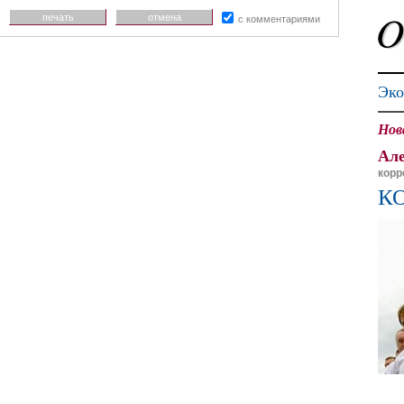
печать
отмена
с комментариями
Эко
Нов
Але
корр
К