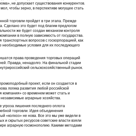
ома», не допускает существования конкурентов.
мол, чтобы зерно, в перспективе могущее стать
нной торговли пройдет в три этапа. Прежде
ба. Сделано это будет под благим предлогом
альности же будет создан механизм контроля
компании в полную зависимость от государства.
 транспортных вопросов с госкорпорацией, как
все необходимые условия для их последующего
лишатся права проведения торговых операций
ией. Правда, ненадолго. На финальной стадии
внутрироссийский сельскохозяйственный рынок.
зпромоподобный проект, если он создается в
кова логика развития любой российской
я компания» со временем может стать и
 независимые аграрные хозяйства.
же угроза лишения последнего оплота
хлебной торговли. Идея объединения
й «колхоз» не нова. Все это мы уже видели в
ных и скрытых ресурсов советские власти взяли
в мире аграрную госмонополию. Какими методами