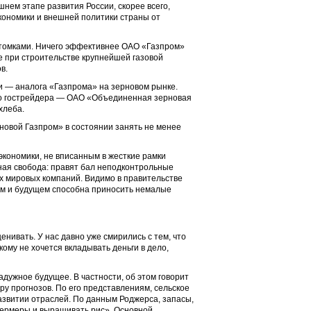
нем этапе развития России, скорее всего,
кономики и внешней политики страны от
отомками. Ничего эффективнее ОАО «Газпром»
е при строительстве крупнейшей газовой
в.
и — аналога «Газпрома» на зерновом рынке.
ого гострейдера — ОАО «Объединенная зерновая
хлеба.
новой Газпром» в состоянии занять не менее
экономики, не вписанным в жесткие рамки
ная свобода: правят бал неподконтрольные
х мировых компаний. Видимо в правительстве
щем и будущем способна приносить немалые
нивать. У нас давно уже смирились с тем, что
ому не хочется вкладывать деньги в дело,
адужное будущее. В частности, об этом говорит
у прогнозов. По его представлениям, сельское
азвитии отраслей. По данным Роджерса, запасы,
 фермеры и выращивать рис». Основной