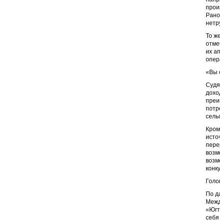
прои
Рано
нетр
То ж
отме
их а
опер
«Вы 
Судя
дохо
преи
потр
сель
Кром
исто
пере
возм
возм
конк
Голо
По д
Межд
«Югт
себя