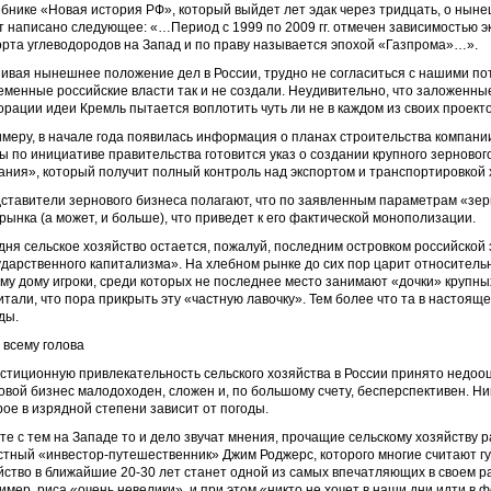
ебнике «Новая история РФ», который выйдет лет эдак через тридцать, о нынеш
т написано следующее: «…Период с 1999 по 2009 гг. отмечен зависимостью э
орта углеводородов на Запад и по праву называется эпохой «Газпрома»…».
ивая нынешнее положение дел в России, трудно не согласиться с нашими п
еменные российские власти так и не создали. Неудивительно, что заложенны
орации идеи Кремль пытается воплотить чуть ли не в каждом из своих проекто
имеру, в начале года появилась информация о планах строительства компани
ы по инициативе правительства готовится указ о создании крупного зернов
ания», который получит полный контроль над экспортом и транспортировкой 
ставители зернового бизнеса полагают, что по заявленным параметрам «зер
рынка (а может, и больше), что приведет к его фактической монополизации.
дня сельское хозяйство остается, пожалуй, последним островком российской 
ударственного капитализма». На хлебном рынке до сих пор царит относитель
му дому игроки, среди которых не последнее место занимают «дочки» крупны
итали, что пора прикрыть эту «частную лавочку». Тем более что та в настоя
ды.
 всему голова
стиционную привлекательность сельского хозяйства в России принято недооце
овой бизнес малодоходен, сложен и, по большому счету, бесперспективен. Ник
рое в изрядной степени зависит от погоды.
те с тем на Западе то и дело звучат мнения, прочащие сельскому хозяйству р
стный «инвестор-путешественник» Джим Роджерс, которого многие считают гур
йство в ближайшие 20-30 лет станет одной из самых впечатляющих в своем р
имер, риса «очень невелики», и при этом «никто не хочет в наши дни идти в