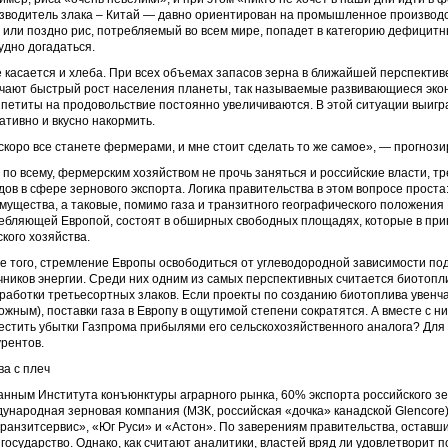
зводитель злака – Китай — давно ориентирован на промышленное производс
 или поздно рис, потребляемый во всем мире, попадет в категорию дефицитны
удно догадаться.
е касается и хлеба. При всех объемах запасов зерна в ближайшей перспективе
чают быстрый рост населения планеты, так называемые развивающиеся экон
ппетиты на продовольствие постоянно увеличиваются. В этой ситуации выигра
ативно и вкусно накормить.
скоро все станете фермерами, и мне стоит сделать то же самое», — прогнози
 по всему, фермерским хозяйством не прочь заняться и российские власти,
дов в сфере зернового экспорта. Логика правительства в этом вопросе прост
мущества, а таковые, помимо газа и транзитного географического положения
ебляющей Европой, состоят в обширных свободных площадях, которые в прин
ского хозяйства.
е того, стремление Европы освободиться от углеводородной зависимости под
чников энергии. Среди них одним из самых перспективных считается биотоплив
работки третьесортных злаков. Если проекты по созданию биотоплива увенча
ожным), поставки газа в Европу в ощутимой степени сократятся. А вместе с ни
естить убытки Газпрома прибылями его сельскохозяйственного аналога? Для э
урентов.
ва с плеч
анным Института конъюнктуры аграрного рынка, 60% экспорта российского з
ународная зерновая компания (МЗК, российская «дочка» канадской Glencore)
ранзитсервис», «Юг Руси» и «Астон». По заверениям правительства, оставши
 государство. Однако, как считают аналитики, властей вряд ли удовлетворит п