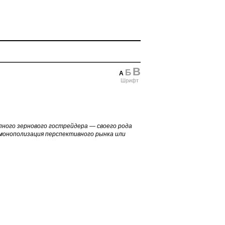
В
Б
А
Шрифт
пного зернового гострейдера — своего рода
 монополизация перспективного рынка или