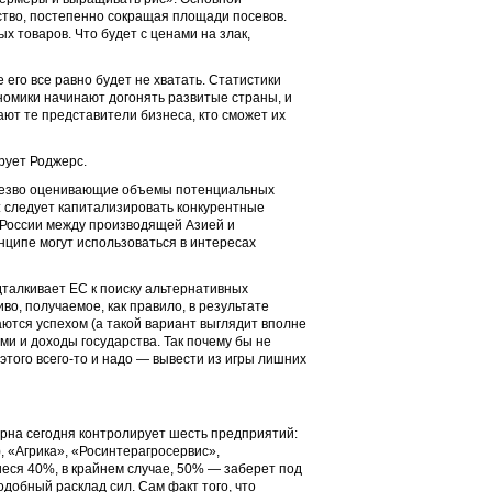
тво, постепенно сокращая площади посевов.
х товаров. Что будет с ценами на злак,
 его все равно будет не хватать. Статистики
омики начинают догонять развитые страны, и
ют те представители бизнеса, кто сможет их
рует Роджерс.
 трезво оценивающие объемы потенциальных
а: следует капитализировать конкурентные
 России между производящей Азией и
ципе могут использоваться в интересах
талкивает ЕС к поиску альтернативных
о, получаемое, как правило, в результате
ются успехом (а такой вариант выглядит вполне
ми и доходы государства. Так почему бы не
того всего-то и надо — вывести из игры лишних
ерна сегодня контролирует шесть предприятий:
, «Агрика», «Росинтерагросервис»,
еся 40%, в крайнем случае, 50% — заберет под
одобный расклад сил. Сам факт того, что