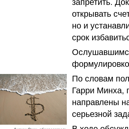
запретить. До
открывать сче
но и устанавл
срок избавить
Ослушавшимся
формулировкой
По словам пол
Гарри Минха, 
направлены на
серьезной зад
В ходе обсужд