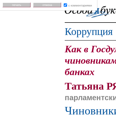
печать
отмена
с комментариями
Коррупция
Как в Госд
чиновникам
банках
Татьяна 
парламентск
Чиновники