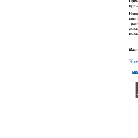
Прим
прич
Наша
сист
тран
дока
пока
Мате
Ком
ми