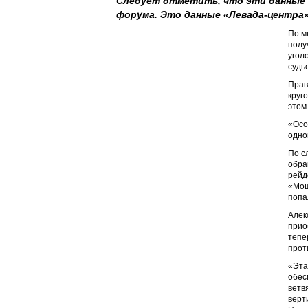
Следует отметить, что эти данные 
форума. Это данные «Левада-центра»
По м
полу
угол
судь
Прав
круг
этом
«Осо
одно
По с
обра
рейд
«Мош
попа
Алек
прио
тепе
прот
«Эта
обес
ветв
верт