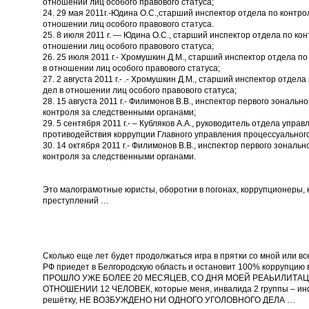
отношении лиц особого правового статуса;
24. 29 мая 2011г.-Юдина О.С.,старший инспектор отдела по контр
отношении лиц особого правового статуса.
25. 8 июля 2011 г. — Юдина О.С., старший инспектор отдела по ко
отношении лиц особого правового статуса;
26. 25 июля 2011 г.- Хромушкин Д.М., старший инспектор отдела п
в отношении лиц особого правового статуса;
27. 2 августа 2011 г.- .- Хромушкин Д.М., старший инспектор отде
дел в отношении лиц особого правового статуса;
28. 15 августа 2011 г.- Филимонов В.В., инспектор первого зональ
контроля за следственными органами;
29. 5 сентября 2011 г.- – Кубляков А.А., руководитель отдела упр
противодействия коррупции Главного управления процессуального
30. 14 октября 2011 г.- Филимонов В.В., инспектор первого зонал
контроля за следственными органами.
Это малограмотные юристы, оборотни в погонах, коррупционеры,
преступлений …
Сколько еще лет будет продолжаться игра в прятки со мной или вс
РФ приедет в Белгородскую область и остановит 100% коррупцию в
ПРОШЛО УЖЕ БОЛЕЕ 20 МЕСЯЦЕВ, СО ДНЯ МОЕЙ РЕАЬИЛИТАЦИИ 
ОТНОШЕНИИ 12 ЧЕЛОВЕК, которые меня, инвалида 2 группы – инфа
решётку, НЕ ВОЗБУЖДЕНО НИ ОДНОГО УГОЛОВНОГО ДЕЛА …