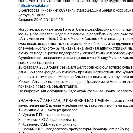
вас теме». На сайте « Ikd « есть статья, которую я цитирую полно
(
http://www.ikd.ru
)
В Белгороде чиновники объявили сумасшедшим борца с коррупцией
Загрузил Carine
Создано 2010-03-10 11:12
История, достойная пера Гоголя, Салтыкова-Щедрина или, по кра
казнь»), разыгралась недавно в одном из российских губернских 
«Антимент» из г. Новый Оскол Михаил Альяных был помещен в пс
суда после неоднократных выступлений и обвинений в коррупции
опекуном «больного» была назначена местная администрация, чь
активист неоднократно подвергал публичной критике в рамках уч
Судебное постановление о помещении в лечебницу Михаил Альяны
выходы из больницы.
18 февраля 2010 года Президиум Белгородского областного суда 
Альяных глава фонда «Антимент» признан невиновным, возбужден
решение о помещении Михаила Альяных в психиатрическую клиник
Михаил Альяных полностью оправдан, Президиумом Белгородского
признано право на реабилитацию.
По информации Ассоциации Адвокатов России за Права Человека
УВАЖАЕМЫЙ АЛЕКСАНДР ИВАНОВИЧ БАСТРЫКИН, называю ВАМ фа
меня, инвалида 2 группы – инфарктника, затолкали почти на год за
1. Заикина А.И. – эксперт-филолог;
2. Мухина Е.П. –врач-психиатр;
3. Шеховской Ю.А.-врач-психиатр;
4. Кравченко С.М. – врач-психиатр;
5. Голубь В.Ю. – следователь прокуратуры Корочанского района;