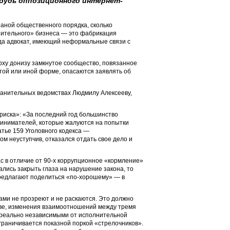
будь оппозиционного интернет-
аной общественного порядка, сколько
нительного» бизнеса — это фабрикация
огда адвокат, имеющий неформальные связи с
ху донизу замкнутое сообщество, повязанное
 той или иной форме, опасаются заявлять об
ранительных ведомствах Людмилу Алексееву,
риска»: «За последний год большинство
ринимателей, которые жалуются на попытки
атье 159 Уголовного кодекса —
м неуступчив, отказался отдать свое дело и
с в отличие от 90-х коррупционное «кормление»
лись закрыть глаза на нарушение закона, то
предлагают поделиться «по-хорошему» — в
ми не прозреют и не раскаются. Это должно
тве, изменения взаимоотношений между тремя
ь реально независимыми от исполнительной
ограничивается показной поркой «стрелочников».