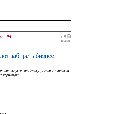
В
ва в РФ
Б
А
Шрифт
ают забирать бизнес
ешительную статистику: россияне считают
о коррупции.