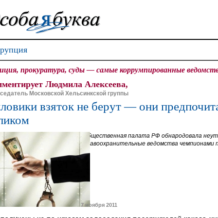
рупция
иция, прокуратура, суды — самые коррумпированные ведомст
ментирует Людмила Алексеева,
седатель Московской Хельсинкской группы
ловики взяток не берут — они предпочит
ликом
Общественная палата РФ обнародовала неут
правоохранительные ведомства чемпионами п
7 ноября 2011