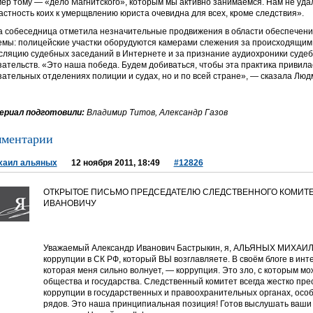
ер тому — «дело Магнитского», которым мы активно занимаемся. Нам не удал
астность коих к умерщвлению юриста очевидна для всех, кроме следствия».
 собеседница отметила незначительные продвижения в области обеспечения
емы: полицейские участки оборудуются камерами слежения за происходящим 
сляцию судебных заседаний в Интернете и за признание аудиохроники суде
зательств. «Это наша победа. Будем добиваться, чтобы эта практика привила
зательных отделениях полиции и судах, но и по всей стране», — сказала Люд
риал подготовили:
Владимир Титов, Александр Газов
ментарии
хаил альяных
12 ноября 2011, 18:49
#12826
ОТКРЫТОЕ ПИСЬМО ПРЕДСЕДАТЕЛЮ СЛЕДСТВЕННОГО КОМИТЕ
ИВАНОВИЧУ
Уважаемый Александр Иванович Бастрыкин, я, АЛЬЯНЫХ МИХАИЛ
коррупции в СК РФ, который ВЫ возглавляете. В своём блоге в ин
которая меня сильно волнует, — коррупция. Это зло, с которым м
общества и государства. Следственный комитет всегда жестко пре
коррупции в государственных и правоохранительных органах, особ
рядов. Это наша принципиальная позиция! Готов выслушать ваш