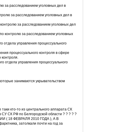
олю за расследованием уголовных дел в
нтролю за расследованием уголовных дел в
о контролю за расследованием уголовных дел
ла по контролю за расследованием уголовных
ного отдела управления процессуального
авления процессуального контроля в сфере
 контроля.
ьного отдела управления процессуального
 которые занимаются укрывательством
е таки кто-то из центрального аппарата СК
 СУ СК РФ по Белгородской области ? ? ? ? ?
( 18 ФЕВРАЛЯ 2010 ГОДА ), А В
рктника, затолкали почти на год за