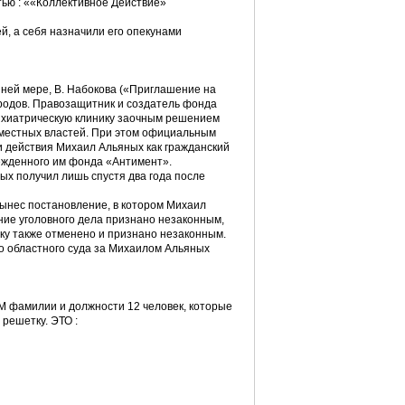
стью : ««Коллективное Действие»
, а себя назначили его опекунами
йней мере, В. Набокова («Приглашение на
городов. Правозащитник и создатель фонда
ихиатрическую клинику заочным решением
 местных властей. При этом официальным
и действия Михаил Альяных как гражданский
режденного им фонда «Антимент».
х получил лишь спустя два года после
вынес постановление, в котором Михаил
ие уголовного дела признано незаконным,
у также отменено и признано незаконным.
 областного суда за Михаилом Альяных
милии и должности 12 человек, которые
 решетку. ЭТО :