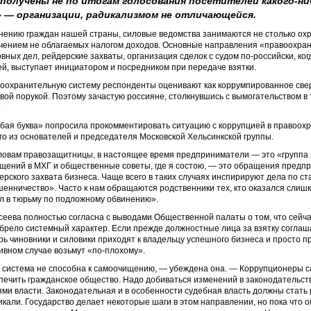
получены не по итогам голосования посетителей какого-ни
 — организации, радикализмом не отличающейся.
нению граждан нашей страны, силовые ведомства занимаются не столько охр
чением не облагаемых налогом доходов. Основные направления «правоохра
овных дел, рейдерские захваты, организация сделок с судом по-российски, к
ей, выступает инициатором и посредником при передаче взятки.
оохранительную систему респонденты оценивают как коррумпированное свер
овой порукой. Поэтому зачастую россияне, столкнувшись с вымогательством в
.
бая буква» попросила прокомментировать ситуацию с коррупцией в правоох
го из основателей и председателя Московской Хельсинкской группы.
ловам правозащитницы, в настоящее время предприниматели — это «группа 
щений в МХГ и общественные советы, где я состою, — это обращения предп
ерского захвата бизнеса. Чаще всего в таких случаях инспирируют дела по ст
енничество». Часто к нам обращаются родственники тех, кто оказался слишко
л в тюрьму по подложному обвинению».
сеева полностью согласна с выводами Общественной палаты о том, что сейча
брело системный характер. Если прежде должностные лица за взятку соглаша
рь чиновники и силовики приходят к владельцу успешного бизнеса и просто 
ивном случае возьмут «по-плохому».
 система не способна к самоочищению, — убеждена она. — Коррупционеры са
печить гражданское общество. Надо добиваться изменений в законодательс
ями власти. Законодательная и в особенности судебная власть должны стат
икали. Государство делает некоторые шаги в этом направлении, но пока что 