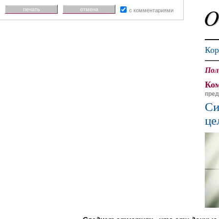
печать
отмена
с комментариями
Кор
Пол
Ком
пред
Си
це