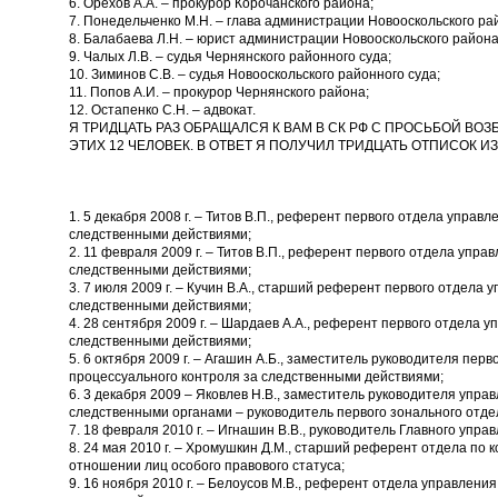
6. Орехов А.А. – прокурор Корочанского района;
7. Понедельченко М.Н. – глава администрации Новооскольского ра
8. Балабаева Л.Н. – юрист администрации Новооскольского района
9. Чалых Л.В. – судья Чернянского районного суда;
10. Зиминов С.В. – судья Новооскольского районного суда;
11. Попов А.И. – прокурор Чернянского района;
12. Остапенко С.Н. – адвокат.
Я ТРИДЦАТЬ РАЗ ОБРАЩАЛСЯ К ВАМ В СК РФ С ПРОСЬБОЙ ВО
ЭТИХ 12 ЧЕЛОВЕК. В ОТВЕТ Я ПОЛУЧИЛ ТРИДЦАТЬ ОТПИСОК ИЗ
1. 5 декабря 2008 г. – Титов В.П., референт первого отдела управ
следственными действиями;
2. 11 февраля 2009 г. – Титов В.П., референт первого отдела упра
следственными действиями;
3. 7 июля 2009 г. – Кучин В.А., старший референт первого отдела
следственными действиями;
4. 28 сентября 2009 г. – Шардаев А.А., референт первого отдела 
следственными действиями;
5. 6 октября 2009 г. – Агашин А.Б., заместитель руководителя пер
процессуального контроля за следственными действиями;
6. 3 декабря 2009 – Яковлев Н.В., заместитель руководителя упра
следственными органами – руководитель первого зонального отде
7. 18 февраля 2010 г. – Игнашин В.В., руководитель Главного упра
8. 24 мая 2010 г. – Хромушкин Д.М., старший референт отдела по 
отношении лиц особого правового статуса;
9. 16 ноября 2010 г. – Белоусов М.В., референт отдела управлени