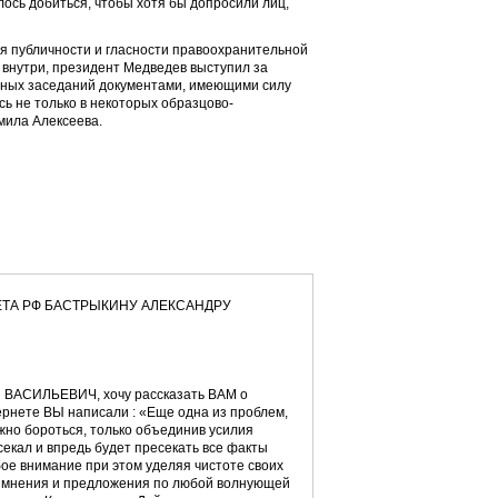
ось добиться, чтобы хотя бы допросили лиц,
 публичности и гласности правоохранительной
внутри, президент Медведев выступил за
бных заседаний документами, имеющими силу
сь не только в некоторых образцово-
мила Алексеева.
ТА РФ БАСТРЫКИНУ АЛЕКСАНДРУ
 ВАСИЛЬЕВИЧ, хочу рассказать ВАМ о
тернете ВЫ написали : «Еще одна из проблем,
ожно бороться, только объединив усилия
секал и впредь будет пресекать все факты
ое внимание при этом уделяя чистоте своих
и мнения и предложения по любой волнующей