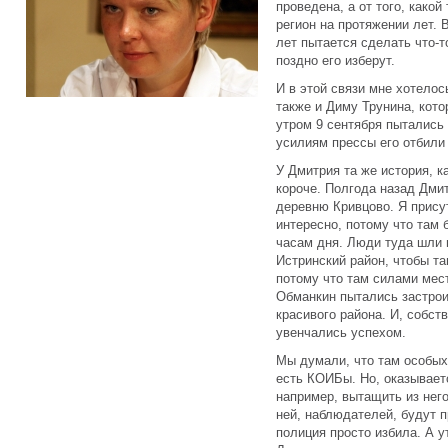
проведена, а от того, како
регион на протяжении лет. 
лет пытается сделать что-т
поздно его изберут.
И в этой связи мне хотелос
также и Диму Трунина, кото
утром 9 сентября пытались 
усилиям прессы его отбили 
У Дмитрия та же история, ка
короче. Полгода назад Дмит
деревню Кривцово. Я прису
интересно, потому что там 
часам дня. Люди туда шли 
Истринский район, чтобы та
потому что там силами мес
Обманкин пытались застрои
красивого района. И, собст
увенчались успехом.
Мы думали, что там особых 
есть КОИБы. Но, оказывает
например, вытащить из него
ней, наблюдателей, будут 
полиция просто избила. А 