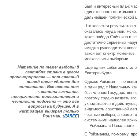
Был и интересный план: ча
единственного легитимного 
дальнейшей политической ц
Что касается результатов эт
оказалась неудачной. Ясно, 
такая победа Собянина в пе
достаточно серьезных нару
имиджа руководителя новог
такой вот спектр моментов,
московскими выборами.
Материал по теме: выборы 8
Еще одним событием стало
сентября страна в целом
Екатеринбурга.
проигнорировала — вот главный
Однако Ройзман — не новый 
вывод после единого дня
голосования. Все остальное:
в один ряд с Навальным как
чистота кампании,
был членом Государственно
прозрачность волеизъявления и
поэтому трудно назвать его
честность подсчета — это все
укладывается в действующу
вопросы на будущее. А в
видимость собственной леги
настоящем выиграл только
честные выборы, а кроме то
Ройзман. (
ДАЛЕЕ
)
системными наиболее ярких
— Ройзмана и Навального.
С Ройзманом, по-моему, про