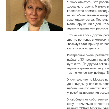
Я хочу отметить, что росси
хорошую сторону. Я имею в 
количество времени назад 
— это общественный контр
законодательства. Поэтому
мало нарушений в день гол
административном ресурсе 
Это не касалось других рег
другие регионы, в которых
возьмут этот пример на во
как это можно делать.
Интересные очень результа
набрала 33 процента на вы
субъекта. По другим регио
административного ресурса,
тем не менее там победа. 
Я считаю, что по Москве и
день видим, у нас есть осн
небольшое количество прот
угрозой выправления резул
Я свободна от собственных 
хочу, чтобы было по-честно
разным УИКам Москвы, убеж