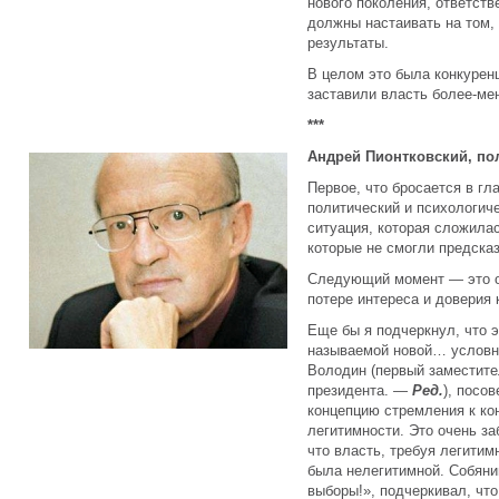
нового поколения, ответств
должны настаивать на том, 
результаты.
В целом это была конкурен
заставили власть более-ме
***
Андрей Пионтковский, по
Первое, что бросается в гл
политический и психологиче
ситуация, которая сложила
которые не смогли предсказ
Следующий момент — это о
потере интереса и доверия 
Еще бы я подчеркнул, что э
называемой новой… условно
Володин (первый заместит
президента. —
Ред.
), посо
концепцию стремления к ко
легитимности. Это очень за
что власть, требуя легитим
была нелегитимной. Собяни
выборы!», подчеркивал, чт