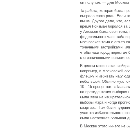
он получил, — для Москвы 
Та работа, которая была п
сыграла свою роль. Если в
выше. Другое дело, что, есл
время Ройзман боролся за Е
у Алексея была своя тема,
федерального масштаба вор
московская тема с его-то х
точечными застройками, или
чтобы наш город перестал 
с ограниченными возможно
В целом московская избира
например, в Московской обл
флешку и избивать наблюд
небольшой. Обычно мухлюют
10—15 процентов. «Плавали
на президентских выборах 
была явка на избирательном
выборы мэра и когда пропи
квартиры. Там были чудов
участка избирательного по
была настоящая большая д
В Москве этого ничего не 