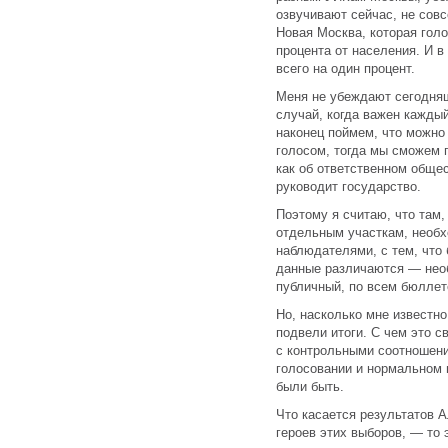
озвучивают сейчас, не совс
Новая Москва, которая голо
процента от населения. И в
всего на один процент.
Меня не убеждают сегодняш
случай, когда важен кажды
наконец поймем, что можно
голосом, тогда мы сможем п
как об ответственном общес
руководит государство.
Поэтому я считаю, что там,
отдельным участкам, необх
наблюдателями, с тем, что
данные различаются — нео
публичный, по всем бюллете
Но, насколько мне известн
подвели итоги. С чем это с
с контрольными соотношен
голосовании и нормальном 
были быть.
Что касается результатов А
героев этих выборов, — то 