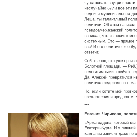
чувствовать внутри власти
неслучайно были все эти п
подписи муниципальных деп
Леша, ты талантливый полит
политики. Об этом написал
псевдоамериканский полит
написал, что из несистемн
системным. Это — прямое п
нас! И его политическое буд
ответит.
Собственно, это уже произо
Болотной площади. —
Ред.
нелегитимными, требует пер
Да, Алексей превратился из
политика федерального ма
Но, если хотите мой прогноз
предложения и предпочтет 
***
Евгения Чирикова, полити
«Армагеддон», который мы 
Екатеринбурге. И я лишний
кампании зависит даже не о