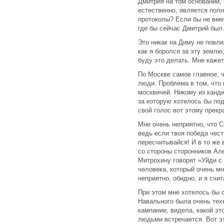
Дмитрия на том основании, ч
естественно, является полн
протоколы? Если бы не вме
где бы сейчас Дмитрий был
Это никак на Диму не повли
как я боролся за эту землю,
буду это делать. Мне каже
По Москве самое главное, 
люди. Проблема в том, что
москвичей. Никому из канд
за которую хотелось бы под
свой голос вот этому прек
Мне очень неприятно, что С
ведь если твоя победа чест
пересчитывайся! И в то же 
со стороны сторонников Ал
Митрохину говорят «Уйди с 
человека, который очень м
неприятно, обидно, и я счи
При этом мне хотелось бы 
Навального была очень тех
кампании, видела, какой это
людьми встречается. Вот эт