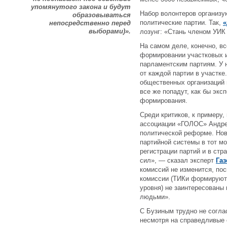
упомянутого закона и будут
Набор волонтеров организую
образовываться
политические партии. Так,
«
непосредственно перед
выборами)».
лозунг: «Стань членом УИК
На самом деле, конечно, вс
формировании участковых 
парламентским партиям. У 
от каждой партии в участке
общественных организаций 
все же попадут, как бы экс
формирования.
Среди критиков, к примеру,
ассоциации «ГОЛОС» Андрей
политической реформе. Но
партийной системы в тот м
регистрации партий и в стр
сил», — сказал эксперт
Газ
комиссий не изменится, по
комиссии (ТИКи формируют
уровня) не заинтересованы
людьми».
С Бузиным трудно не согла
несмотря на справедливые 