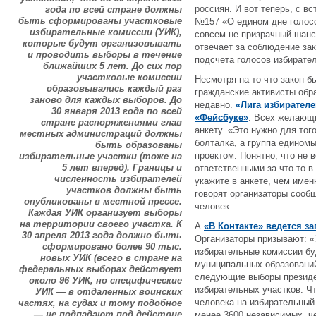
россиян. И вот теперь, с в
года по всей стране должны
быть сформированы участковые
№157 «О едином дне голосо
избирательные комиссии (УИК),
совсем не призрачный шанс
которые будут организовывать
отвечает за соблюдение зак
и проводить выборы в течение
подсчета голосов избирате
ближайших 5 лет. До сих пор
участковые комиссии
Несмотря на то что закон б
образовывались каждый раз
гражданские активисты обр
заново для каждых выборов. До
недавно.
«Лига избирателе
30 января 2013 года по всей
«Фейсбуке»
. Всех желающи
стране распоряжениями глав
анкету. «Это нужно для того
местных администраций должны
болталка, а группа едино
быть образованы
проектом. Понятно, что не 
избирательные участки (тоже на
5 лет вперед). Границы и
ответственными за что-то в
численность избирателей
укажите в анкете, чем имен
участков должны быть
говорят организаторы сооб
опубликованы в местной прессе.
человек.
Каждая УИК организует выборы
на территории своего участка. К
А
«В Контакте» ведется з
30 апреля 2013 года должно быть
Организаторы призывают: «
сформировано более 90 тыс.
избирательные комиccии бу
новых УИК (всего в стране на
муниципальных образований
федеральных выборах действует
следующие выборы президент
около 96 УИК, но специфические
избирательных участков. Ч
УИК — в отдаленных воинских
человека на избирательный 
частях, на судах и тому подобное
— не подпадают под действие
менее 3600 независимых, ч