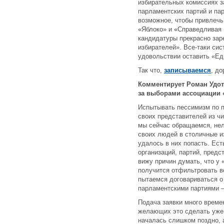
избирательных комиссиях з
парламентских партий и па
возможное, чтобы привлечь
«Яблоко» и «Справедливая 
кандидатуры прекрасно зар
избирателей». Все-таки сис
удовольствии оставить «Ед
Так что,
записываемся
, до
Комментирует Роман Удот
за выборами ассоциации
Испытывать пессимизм по 
своих представителей из ч
мы сейчас обращаемся, нел
своих людей в столичные и
удалось в них попасть. Ес
организаций, партий, предс
вижу причин думать, что у 
получится отфильтровать в
пытаемся договариваться о
парламентскими партиями 
Подача заявки много времен
желающих это сделать уже м
началась слишком поздно, а