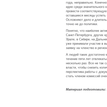
года, неправильно. Конечно
идее среди значительного 
провести соответствующую 
оставшиеся месяцы успеть 
Осложняют дело и длительн
точно не до политики.
Понятно, что наиболее акти
Санкт-Петербурга, других к
Урале, в Сибири, на Дальне
уже принимали участие в в
заявку на членство в реги
А людей таких достаточно м
течение пяти лет отвлекат
несколько раз. Все не так 
власти, чтобы снизить кол
перспектива работы с докум
стать членом комиссий оче
Материал подготовили: