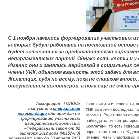
С 1 ноября началось формирование участковых и
которые будут работать на постоянной основе п
будет оставаться за представителями парламен
непарламентских партий. Однако есть квоты и у
Именно они и занялись вербовкой в социальных с
члены УИК, объясняя важность этой задачи для в
Желающих, судя по всему, пока не слишком много,
отсутствием волонтеров, а пока еще не очень гр
Ассоциация «ГОЛОС»
Град критики и ненависти,
выпустила
специальные
УИК во время последних па
рекомендации
для граждан по
огромен. Рунет полон свиде
формированию участковых
наблюдателям контролиров
избирательных комиссий:
бюллетени, то есть соверша
«Федеральный закон от 02
воровством голосов. В декаб
октября 2012 года (№157-ФЗ)
именно члены участковых и
установил, что до 30 апреля 2013