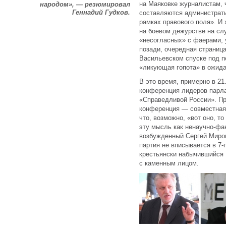
на Маяковке журналистам, 
народом», — резюмировал
Геннадий Гудков.
составляются администрат
рамках правового поля». И
на боевом дежурстве на сл
«несогласных» с фаерами, 
позади, очередная страница
Васильевском спуске под 
«ликующая гопота» в ожида
В это время, примерно в 21
конференция лидеров парл
«Справедливой России». Пре
конференция — совместная.
что, возможно, «вот оно, т
эту мысль как ненаучно-фа
возбужденный Сергей Мирон
партия не вписывается в 7-
крестьянски набычившийся
с каменным лицом.