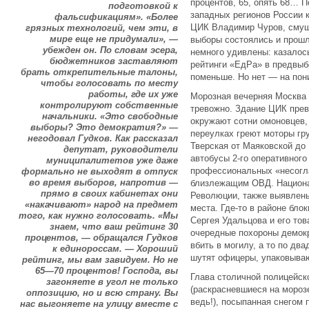
процентов, 65, опять 68… П
подготовкой к
западных регионов России 
фальсификациям». «Более
ЦИК Владимир Чуров, смущ
грязных технологий, чем эти, в
мире еще не придумали», —
выборы состоялись и прошл
убежден он. По словам эсера,
немного удивлены: казалос
бюджетников заставляют
рейтинги «ЕдРа» в предвыб
брать открепительные талоны,
поменьше. Но нет — на пон
чтобы голосовать по месту
работы, где их уже
Морозная вечерняя Москва н
контролируют собственные
тревожно. Здание ЦИК прев
начальники. «Это свободные
окружают сотни омоновцев,
выборы? Это демократия?» —
переулках греют моторы гр
негодовал Гудков. Как рассказал
Тверская от Маяковской до
депутат, руководители
автобусы 2-го оперативного
муниципалитетов уже даже
профессиональных «несогл
формально не выходят в отпуск
во время выборов, напротив —
близлежащим ОВД. Национа
прямо в своих кабинетах они
Революции, также выявлены
«накачивают» народ на предмет
места. Где-то в районе бл
того, как нужно голосовать. «Мы
Сергея Удальцова и его то
знаем, что ваш рейтинг 30
очередные похороны демокр
процентов, — обращался Гудков
вбить в могилу, а то по два
к единороссам. — Хороший
шутят офицеры, упаковываю
рейтинг, мы вам завидуем. Но не
65—70 процентов! Господа, вы
Глава столичной полицейск
загоняете в угол не только
(раскрасневшиеся на морозе
оппозицию, но и всю страну. Вы
ведь!), посыпанная снегом
нас выгоняете на улицу вместе с