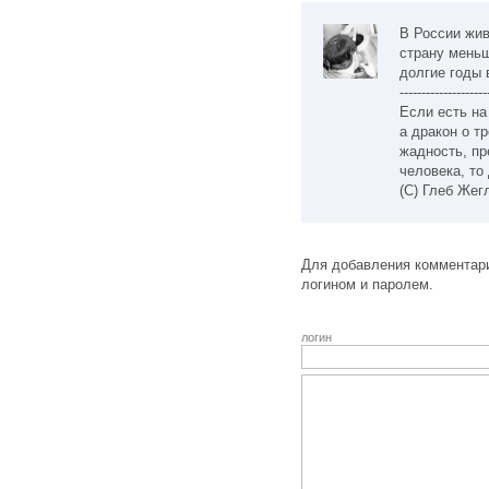
В России жив
страну меньш
долгие годы 
--------------------
Если есть на
а дракон о т
жадность, пр
человека, то
(С) Глеб Жег
Для добавления комментари
логином и паролем.
логин