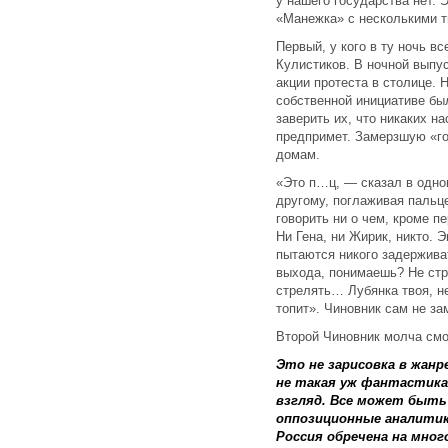
у нашего государства нет. 
«Манежка» с несколькими 
Первый, у кого в ту ночь в
Кулистиков. В ночной выпу
акции протеста в столице.
собственной инициативе бы
заверить их, что никаких н
предпримет. Замерзшую «го
домам.
«Это п…ц, — сказал в одно
другому, поглаживая пальц
говорить ни о чем, кроме п
Ни Гена, ни Жирик, никто. 
пытаются никого задерживат
выхода, понимаешь? Не стр
стрелять… Лубянка твоя, не
топит». Чиновник сам не за
Второй Чиновник молча смо
Это не зарисовка в жан
не такая уж фантастика
взгляд. Все может быть 
оппозиционные аналитик
Россия обречена на мног