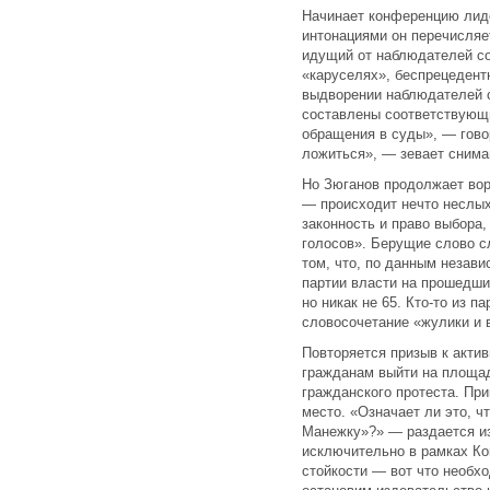
Начинает конференцию лид
интонациями он перечисляе
идущий от наблюдателей со
«каруселях», беспрецедент
выдворении наблюдателей с
составлены соответствующ
обращения в суды», — говор
ложиться», — зевает сним
Но Зюганов продолжает ворч
— происходит нечто неслых
законность и право выбора,
голосов». Берущие слово с
том, что, по данным незав
партии власти на прошедши
но никак не 65. Кто-то из 
словосочетание «жулики и 
Повторяется призыв к акти
гражданам выйти на площа
гражданского протеста. Пр
место. «Означает ли это, ч
Манежку»?» — раздается из
исключительно в рамках Ко
стойкости — вот что необх