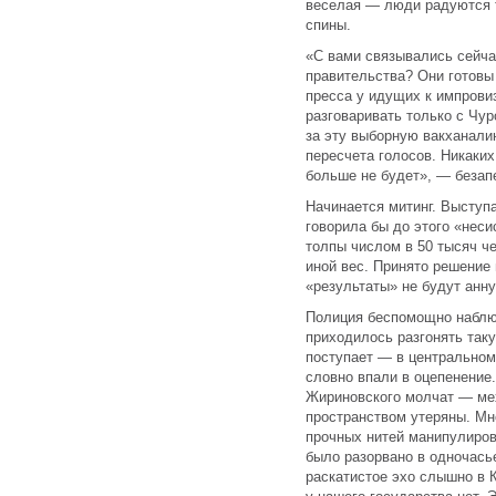
веселая — люди радуются т
спины.
«С вами связывались сейча
правительства? Они готовы
пресса у идущих к импрови
разговаривать только с Чур
за эту выборную вакханали
пересчета голосов. Никаки
больше не будет», — безап
Начинается митинг. Выступа
говорила бы до этого «неси
толпы числом в 50 тысяч ч
иной вес. Принято решение
«результаты» не будут анн
Полиция беспомощно наблю
приходилось разгонять таку
поступает — в центральном
словно впали в оцепенение
Жириновского молчат — ме
пространством утеряны. Мно
прочных нитей манипулиро
было разорвано в одночась
раскатистое эхо слышно в 