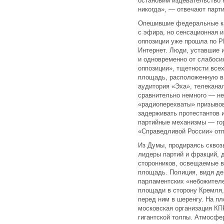
остановим издевательство 
никогда», — отвечают парт
Опешившие федеральные ка
с эфира, но сенсационная 
оппозиции уже прошла по Р
Интернет. Люди, уставшие 
и одновременно от слабоси
оппозиции», тщетности всех
площадь, расположенную в 
аудитория «Эха», телекана
сравнительно немного — не
«радиоперехваты» призыво
задерживать протестантов и
партийные механизмы — го
«Справедливой России» отп
Из Думы, продираясь сквоз
лидеры партий и фракций, д
сторонников, освещаемые в
площадь. Полиция, видя деп
парламентских «небожителе
площади в сторону Кремля,
перед ним в шеренгу. На п
московская организация КП
гигантской толпы. Атмосфе