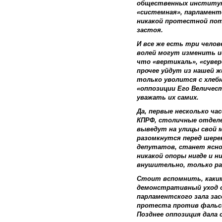
общественных институт
«системная», парламент
никакой протестной пот
застоя.
И все же есть три челов
волей могут изменить и
что «вертикаль», «сувер
прочее уйдут из нашей ж
только уволится с хлеб
«оппозиции Его Величес
уважать их самих.
Да, первые несколько ча
КПРФ, столичные отделе
выведут на улицы свой 
разомкнутся перед шер
депутатов, станет ясно
никакой опоры нигде и н
внушительно, только раз
Стоит вспомнить, каки
демонстративный уход 
парламентского зала засе
протеста против фальс
Позднее оппозиция дала 