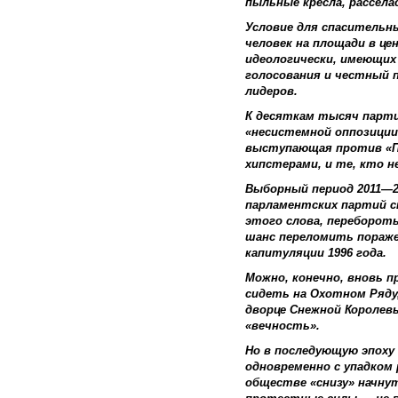
пыльные кресла, рассела
Условие для спасительн
человек на площади в ц
идеологически, имеющих
голосования и честный п
лидеров.
К десяткам тысяч парти
«несистемной оппозиции»
выступающая против «Па
хипстерами, и те, кто н
Выборный период 2011—2
парламентских партий 
этого слова, перебороть
шанс переломить пораже
капитуляции 1996 года.
Можно, конечно, вновь 
сидеть на Охотном Ряду,
дворце Снежной Королев
«вечность».
Но в последующую эпоху
одновременно с упадком
обществе «снизу» начну