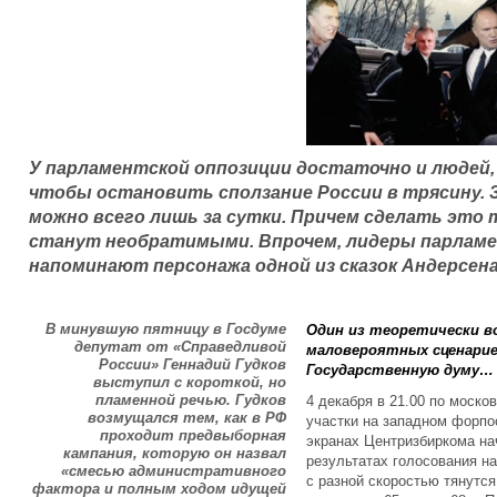
У парламентской оппозиции достаточно и людей, 
чтобы остановить сползание России в трясину.
можно всего лишь за сутки. Причем сделать это 
станут необратимыми. Впрочем, лидеры парлам
напоминают персонажа одной из сказок Андерсена
В минувшую пятницу в Госдуме
Один из теоретически во
депутат от «Справедливой
маловероятных сценарие
России» Геннадий Гудков
Государственную думу…
выступил с короткой, но
пламенной речью. Гудков
4 декабря в 21.00 по моск
возмущался тем, как в РФ
участки на западном форпос
проходит предвыборная
экранах Центризбиркома на
кампания, которую он назвал
результатах голосования н
«смесью административного
с разной скоростью тянутс
фактора и полным ходом идущей