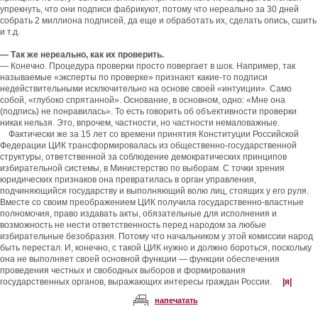
упрекнуть, что они подписи фабрикуют, потому что нереально за 30 дней
собрать 2 миллиона подписей, да еще и обработать их, сделать опись, сшить
и т.д.
— Так же нереально, как их проверить.
— Конечно. Процедура проверки просто повергает в шок. Например, так
называемые «эксперты по проверке» признают какие-то подписи
недействительными исключительно на основе своей «интуиции». Само
собой, «глубоко спрятанной». Основание, в основном, одно: «Мне она
(подпись) не понравилась». То есть говорить об объективности проверки
никак нельзя. Это, впрочем, частности, но частности немаловажные.
Фактически же за 15 лет со времени принятия Конституции Российской
Федерации ЦИК трансформировалась из общественно-государственной
структуры, ответственной за соблюдение демократических принципов
избирательной системы, в Министерство по выборам. С точки зрения
юридических признаков она превратилась в орган управления,
подчиняющийся государству и выполняющий волю лиц, стоящих у его руля.
Вместе со своим преображением ЦИК получила государственно-властные
полномочия, право издавать акты, обязательные для исполнения и
возможность не нести ответственность перед народом за любые
избирательные безобразия. Потому что начальником у этой комиссии народ
быть перестал. И, конечно, с такой ЦИК нужно и должно бороться, поскольку
она не выполняет своей основной функции — функции обеспечения
проведения честных и свободных выборов и формирования
государственных органов, выражающих интересы граждан России.
|я|
напечатать