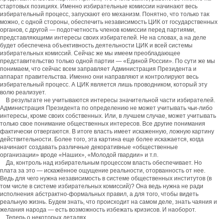
стартовых позициях. Именно избирательные комиссии начинают весь
избирательный процесс, запускают его механизм. Понятно, что только так
можно, с одной стороны, обеспечить независимость ЦИК от государственных
органов, с другой — подотчетность членов комиссии перед партиями,
представляющими интересы своих избирателей. Не на словах, а на деле
будет обеспечена объективность деятельности ЦИК и всей системы
избирательных комиссий. Сейчас же мы имеем преобладающее
представительство только одной партии — «Единой России». По сути же мы
понимаем, что сейчас всем заправляет Администрация Президента и
аппарат правительства. Именно они направляют и контролируют весь
избирательный процесс. А ЦИК является лишь проводником, который эту
волю реализует.
В результате не учитываются интересы значительной части избирателей.
Администрация Президента по определению не может учитывать чьи-либо
интересы, кроме своих собственных. Или, в лучшем случае, может учитывать
только свое понимание общественных интересов. Все другие понимания
фактически отвергаются. В итоге власть имеет искаженную, ложную картину
действительности. Более того, эта картина еще более искажается, когда
начинают создавать различные декоративные «общественные
организации» вроде «Наших», «Молодой гвардии» и т.п.
Да, контроль над избирательным процессом власть обеспечивает. Но
плата за это — искажённое ощущение реальности, оторванность от нее.
Ведь для чего нужна независимость в системе общественных институтов (в
том числе в системе избирательных комиссий)? Она ведь нужна не ради
исполнения абстрактно-формальных правил, а для того, чтобы видеть
реальную жизнь. Будем знать, что происходит на самом деле, знать чаяния и
желания народа — есть возможность избежать кризисов. И наоборот.
Теперь о некоторых деталях.