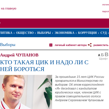
логин
на главную
паро
ЛИТИКА
ОБЩЕСТВО
ВЫБОРЫ
ЭКОНОМИКА
КОРРУПЦИЯ
СУД
Выборы
личный кабинет автора
разместить
В
Андрей ЧУПАНОВ
Б
А
Шрифт
КТО ТАКАЯ ЦИК И НАДО ЛИ С
НЕЙ БОРОТЬСЯ
За прошедшие 15 лет ЦИК России
превратился в Министерство по
выборам. Об этом корреспондент
«Я» беседовал с кандидатом
юридических наук, членом ЦИК с
правом совещательного голоса
Андреем Сергеевичем Чупановым