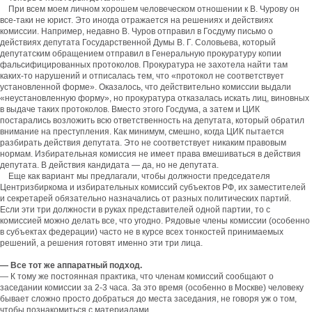
При всем моем личном хорошем человеческом отношении к В. Чурову он
все-таки не юрист. Это иногда отражается на решениях и действиях
комиссии. Например, недавно В. Чуров отправил в Госдуму письмо о
действиях депутата Государственной Думы В. Г. Соловьева, который
депутатским обращением отправил в Генеральную прокуратуру копии
фальсифицированных протоколов. Прокуратура не захотела найти там
каких-то нарушений и отписалась тем, что «протокол не соответствует
установленной форме». Оказалось, что действительно комиссии выдали
«неустановленную форму», но прокуратура отказалась искать лиц, виновных
в выдаче таких протоколов. Вместо этого Госдума, а затем и ЦИК
постарались возложить всю ответственность на депутата, который обратил
внимание на преступления. Как минимум, смешно, когда ЦИК пытается
разбирать действия депутата. Это не соответствует никаким правовым
нормам. Избирательная комиссия не имеет права вмешиваться в действия
депутата. В действия кандидата — да, но не депутата.
Еще как вариант мы предлагали, чтобы должности председателя
Центризбиркома и избирательных комиссий субъектов РФ, их заместителей
и секретарей обязательно назначались от разных политических партий.
Если эти три должности в руках представителей одной партии, то с
комиссией можно делать все, что угодно. Рядовые члены комиссии (особенно
в субъектах федерации) часто не в курсе всех тонкостей принимаемых
решений, а решения готовят именно эти три лица.
— Все тот же аппаратный подход.
— К тому же постоянная практика, что членам комиссий сообщают о
заседании комиссии за 2-3 часа. За это время (особенно в Москве) человеку
бывает сложно просто добраться до места заседания, не говоря уж о том,
чтобы познакомиться с материалами.