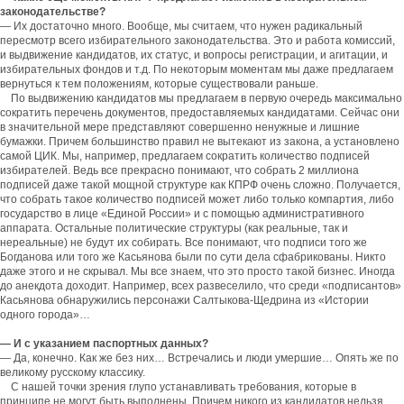
законодательстве?
— Их достаточно много. Вообще, мы считаем, что нужен радикальный
пересмотр всего избирательного законодательства. Это и работа комиссий,
и выдвижение кандидатов, их статус, и вопросы регистрации, и агитации, и
избирательных фондов и т.д. По некоторым моментам мы даже предлагаем
вернуться к тем положениям, которые существовали раньше.
По выдвижению кандидатов мы предлагаем в первую очередь максимально
сократить перечень документов, предоставляемых кандидатами. Сейчас они
в значительной мере представляют совершенно ненужные и лишние
бумажки. Причем большинство правил не вытекают из закона, а установлено
самой ЦИК. Мы, например, предлагаем сократить количество подписей
избирателей. Ведь все прекрасно понимают, что собрать 2 миллиона
подписей даже такой мощной структуре как КПРФ очень сложно. Получается,
что собрать такое количество подписей может либо только компартия, либо
государство в лице «Единой России» и с помощью административного
аппарата. Остальные политические структуры (как реальные, так и
нереальные) не будут их собирать. Все понимают, что подписи того же
Богданова или того же Касьянова были по сути дела сфабрикованы. Никто
даже этого и не скрывал. Мы все знаем, что это просто такой бизнес. Иногда
до анекдота доходит. Например, всех развеселило, что среди «подписантов»
Касьянова обнаружились персонажи Салтыкова-Щедрина из «Истории
одного города»…
— И с указанием паспортных данных?
— Да, конечно. Как же без них… Встречались и люди умершие… Опять же по
великому русскому классику.
С нашей точки зрения глупо устанавливать требования, которые в
принципе не могут быть выполнены. Причем никого из кандидатов нельзя