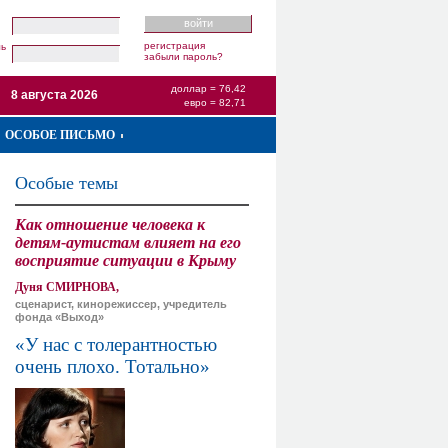
регистрация
ль
забыли пароль?
доллар = 76,42
8 августа 2026
евро = 82,71
ОСОБОЕ ПИСЬМО
Особые темы
Как отношение человека к
детям-аутистам влияет на его
восприятие ситуации в Крыму
Дуня СМИРНОВА,
сценарист, кинорежиссер, учредитель
фонда «Выход»
«У нас с толерантностью
очень плохо. Тотально»