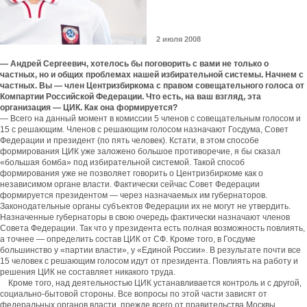
2 июля 2008
— Андрей Сергеевич, хотелось бы поговорить с вами не только о
частных, но и общих проблемах нашей избирательной системы. Начнем с
частных. Вы — член Центризбиркома с правом совещательного голоса от
Компартии Российской Федерации. Что есть, на ваш взгляд, эта
организация — ЦИК. Как она формируется?
— Всего на данный момент в комиссии 5 членов с совещательным голосом и
15 с решающим. Членов с решающим голосом назначают Госдума, Совет
Федерации и президент (по пять человек). Кстати, в этом способе
формирования ЦИК уже заложено большое противоречие, я бы сказал
«большая бомба» под избирательной системой. Такой способ
формирования уже не позволяет говорить о Центризбиркоме как о
независимом органе власти. Фактически сейчас Совет Федерации
формируется президентом — через назначаемых им губернаторов.
Законодательные органы субъектов Федерации их не могут не утвердить.
Назначенные губернаторы в свою очередь фактически назначают членов
Совета Федерации. Так что у президента есть полная возможность повлиять,
а точнее — определить состав ЦИК от СФ. Кроме того, в Госдуме
большинство у «партии власти», у «Единой России». В результате почти все
15 человек с решающим голосом идут от президента. Повлиять на работу и
решения ЦИК не составляет никакого труда.
Кроме того, над деятельностью ЦИК устанавливается контроль и с другой,
социально-бытовой стороны. Все вопросы по этой части зависят от
федеральных органов власти, прежде всего от правительства Москвы.