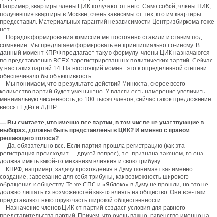
Например, квартиры члены ЦИК получают от него. Само собой, члены ЦИК,
получившие квартиры в Москве, очень зависимы от тех, кто им квартиры
предоставил. Материальных гарантий независимости Центризбиркома тоже
нет.
Порядок формирования комиссии мы постоянно ставили и ставим под
сомнение. Мы предлагаем формировать её принципиально по-иному. В
данный момент КПРФ предлагает такую формулу: члены ЦИК назначаются
по представлению ВСЕХ зарегистрированных политических партий. Сейчас
у нас таких партий 14. На настоящий момент это в определенной степени
обеспечивало бы объективность.
Мы понимаем, что в результате действий Минюста, скорее всего,
количество партий будет уменьшено. У власти есть намерение увеличить
минимальную численность до 100 тысяч членов, сейчас такое предложение
вносят ЕдРо и ЛДПР.
— Вы считаете, что именно все партии, в том числе не участвующие в
выборах, должны быть представлены в ЦИК? И именно с правом
решающего голоса?
— Да, обязательно все. Если партия прошла регистрацию (как эта
регистрация происходит — другой вопрос), т.е. признана законом, то она
должна иметь какой-то механизм влияния и свою трибуну.
КПРФ, например, задачу прохождения в Думу понимает как именно
создание, завоевание для себя трибуны, как возможность широкого
обращения к обществу. Те же СПС и «Яблоко» в Думу не прошли, но это не
должно лишать их возможностей как-то влиять на общество. Они все-таки
представляют некоторую часть широкой общественности.
Назначение членов ЦИК от партий создаст условия для равного
представительства партий. Причем, что очень важно, равенство именно на