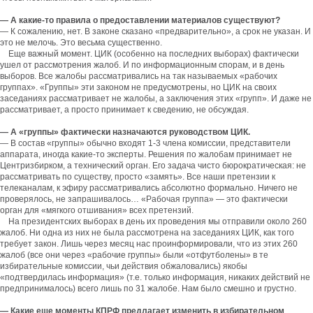
— А какие-то правила о предоставлении материалов существуют?
— К сожалению, нет. В законе сказано «предварительно», а срок не указан. И
это не мелочь. Это весьма существенно.
Еще важный момент. ЦИК (особенно на последних выборах) фактически
ушел от рассмотрения жалоб. И по информационным спорам, и в день
выборов. Все жалобы рассматривались на так называемых «рабочих
группах». «Группы» эти законом не предусмотрены, но ЦИК на своих
заседаниях рассматривает не жалобы, а заключения этих «групп». И даже не
рассматривает, а просто принимает к сведению, не обсуждая.
— А «группы» фактически назначаются руководством ЦИК.
— В состав «группы» обычно входят 1-3 члена комиссии, представители
аппарата, иногда какие-то эксперты. Решения по жалобам принимает не
Центризбирком, а технический орган. Его задача чисто бюрократическая: не
рассматривать по существу, просто «замять». Все наши претензии к
телеканалам, к эфиру рассматривались абсолютно формально. Ничего не
проверялось, не запрашивалось… «Рабочая группа» — это фактически
орган для «мягкого отшивания» всех претензий.
На президентских выборах в день их проведения мы отправили около 260
жалоб. Ни одна из них не была рассмотрена на заседаниях ЦИК, как того
требует закон. Лишь через месяц нас проинформировали, что из этих 260
жалоб (все они через «рабочие группы» были «отфутболены» в те
избирательные комиссии, чьи действия обжаловались) якобы
«подтвердилась информация» (т.е. только информация, никаких действий не
предпринималось) всего лишь по 31 жалобе. Нам было смешно и грустно.
— Какие еще моменты КПРФ предлагает изменить в избирательном