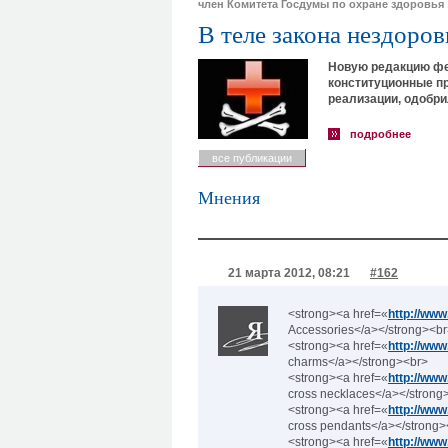
член Комитета Госдумы по охране здоровья
В теле закона нездоро
Новую редакцию фед
конституционные пр
реализации, одобри
подробнее
все публикации
Мнения
21 марта 2012, 08:21
#162
<strong><a href=«
http://ww
Accessories</a></strong><b
<strong><a href=«
http://ww
charms</a></strong><br>
<strong><a href=«
http://ww
cross necklaces</a></strong
<strong><a href=«
http://ww
cross pendants</a></strong>
<strong><a href=«
http://ww