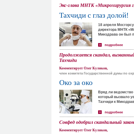
Экс-глава МНТК «Микрохирургия г
Тахчиди с глаз долой!
18 апреля Мосгорсу
директора МНТК «М
Минздрава он был п
подробнее
Продолжается скандал, вызванны
Тахчиди
Комментирует Олег Куликов,
член комитета Государственной думы по ох
Око за око
Вряд ли ведомство
который вызвало ув
Тахчиди к Минздрав
подробнее
Совфед одобрил скандальный закон
Комментирует Олег Куликов,