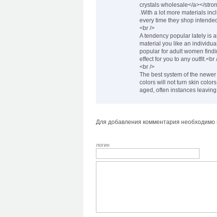
crystals wholesale</a></stro
.With a lot more materials in
every time they shop intended 
<br />
A tendency popular lately is 
material you like an individu
popular for adult women findi
effect for you to any outfit.<br 
<br />
The best system of the newer f
colors will not turn skin colo
aged, often instances leaving
Для добавления комментария необходимо в
логин