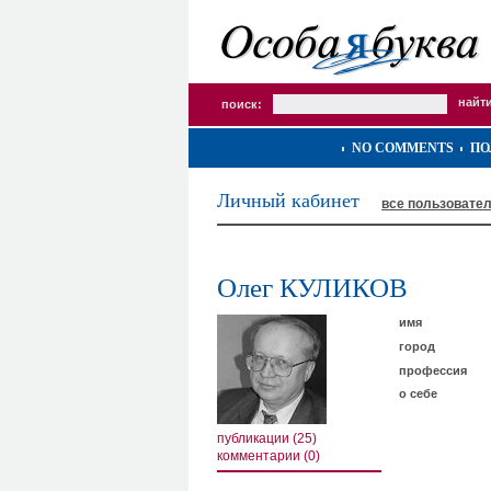
поиск:
NO COMMENTS
ПО
Личный кабинет
все пользовате
Олег КУЛИКОВ
имя
город
профессия
о себе
публикации (25)
комментарии (0)