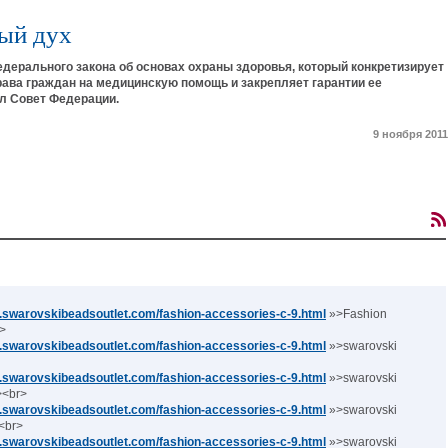
вый дух
ерального закона об основах охраны здоровья, который конкретизирует
ава граждан на медицинскую помощь и закрепляет гарантии ее
л Совет Федерации.
9 ноября 2011
w.swarovskibeadsoutlet.com/fashion-accessories-c-9.html
»>Fashion
r>
w.swarovskibeadsoutlet.com/fashion-accessories-c-9.html
»>swarovski
w.swarovskibeadsoutlet.com/fashion-accessories-c-9.html
»>swarovski
><br>
w.swarovskibeadsoutlet.com/fashion-accessories-c-9.html
»>swarovski
<br>
w.swarovskibeadsoutlet.com/fashion-accessories-c-9.html
»>swarovski