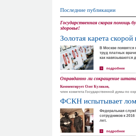
Последние публикации
Государственная скорая помощь бу
здоровье!
Золотая карета скорой
В Москве появятся 
труд платных враче
как навязываются д
подробнее
Оправданно ли сокращение шта
Комментирует Олег Куликов,
член комитета Государственной думы по ох
ФСКН испытывает ло
Федеральная служба
сотрудников к 2016 
лет.
подробнее