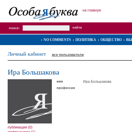
на главную
поиск:
NO COMMENTS
ПОЛИТИКА
ОБЩЕСТВО
ВЫ
Личный кабинет
все пользователи
Ира Большакова
имя
Ира Большакова
профессия
публикации (0)