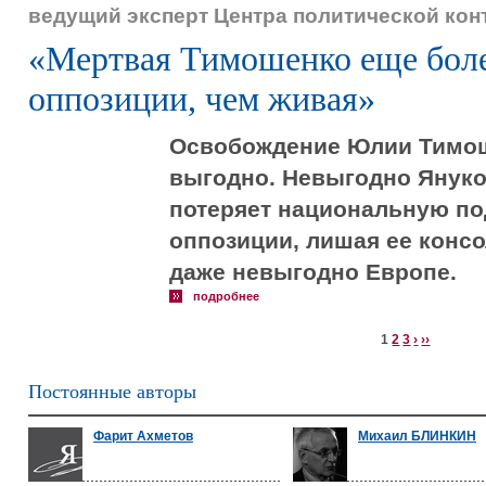
ведущий эксперт Центра политической ко
«Мертвая Тимошенко еще боле
оппозиции, чем живая»
Освобождение Юлии Тимош
выгодно. Невыгодно Януков
потеряет национальную по
оппозиции, лишая ее конс
даже невыгодно Европе.
подробнее
1
2
3
›
››
Постоянные авторы
Фарит Ахметов
Михаил БЛИНКИН