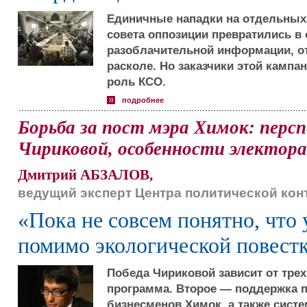
Единичные нападки на отдельных
совета оппозиции превратились в
разоблачительной информации, о
расколе. Но заказчики этой кампа
роль КСО.
подробнее
Борьба за пост мэра Химок: перс
Чириковой, особенности электор
Дмитрий АБЗАЛОВ,
ведущий эксперт Центра политической ко
«Пока не совсем понятно, что 
помимо экологической повест
Победа Чириковой зависит от трех
программа. Второе — поддержка п
бизнесменов Химок, а также систе