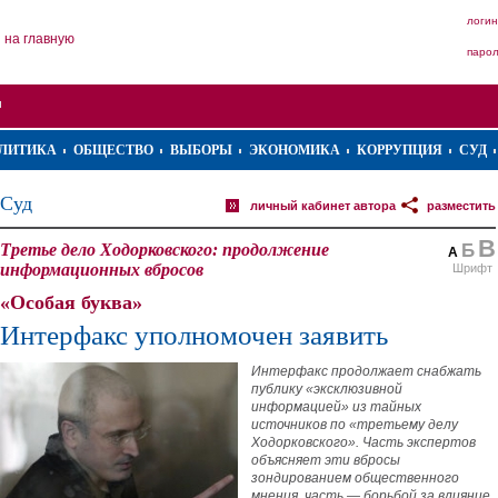
логин
на главную
паро
ЛИТИКА
ОБЩЕСТВО
ВЫБОРЫ
ЭКОНОМИКА
КОРРУПЦИЯ
СУД
Суд
личный кабинет автора
разместить
В
Третье дело Ходорковского: продолжение
Б
А
информационных вбросов
Шрифт
«Особая буква»
Интерфакс уполномочен заявить
Интерфакс продолжает снабжать
публику «эксклюзивной
информацией» из тайных
источников по «третьему делу
Ходорковского». Часть экспертов
объясняет эти вбросы
зондированием общественного
мнения, часть — борьбой за влияние