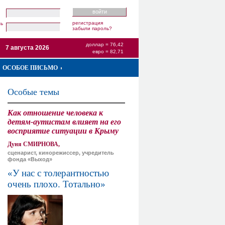
регистрация
ль
забыли пароль?
доллар = 76,42
7 августа 2026
евро = 82,71
ОСОБОЕ ПИСЬМО
Особые темы
Как отношение человека к
детям-аутистам влияет на его
восприятие ситуации в Крыму
Дуня СМИРНОВА,
сценарист, кинорежиссер, учредитель
фонда «Выход»
«У нас с толерантностью
очень плохо. Тотально»