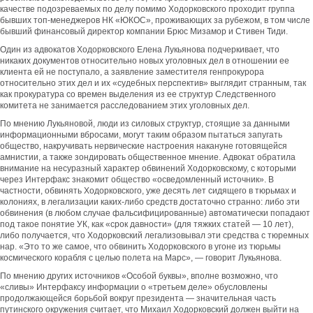
качестве подозреваемых по делу помимо Ходорковского проходит группа
бывших топ-менеджеров НК «ЮКОС», проживающих за рубежом, в том числе
бывший финансовый директор компании Брюс Мизамор и Стивен Тиди.
Один из адвокатов Ходорковского Елена Лукьянова подчеркивает, что
никаких документов относительно новых уголовных дел в отношении ее
клиента ей не поступало, а заявление заместителя генпрокурора
относительно этих дел и их «судебных перспектив» выглядит странным, так
как прокуратура со времен выделения из ее структур Следственного
комитета не занимается расследованием этих уголовных дел.
По мнению Лукьяновой, люди из силовых структур, стоящие за данными
информационными вбросами, могут таким образом пытаться запугать
общество, накручивать нервические настроения накануне готовящейся
амнистии, а также зондировать общественное мнение. Адвокат обратила
внимание на несуразный характер обвинений Ходорковскому, с которыми
через Интерфакс знакомит общество «осведомленный источник». В
частности, обвинять Ходорковского, уже десять лет сидящего в тюрьмах и
колониях, в легализации каких-либо средств достаточно странно: либо эти
обвинения (в любом случае фальсифицированные) автоматически попадают
под такое понятие УК, как «срок давности» (для тяжких статей — 10 лет),
либо получается, что Ходорковский легализовывал эти средства с тюремных
нар. «Это то же самое, что обвинить Ходорковского в угоне из тюрьмы
космического корабля с целью полета на Марс», — говорит Лукьянова.
По мнению других источников «Особой буквы», вполне возможно, что
«сливы» Интерфаксу информации о «третьем деле» обусловлены
продолжающейся борьбой вокруг президента — значительная часть
путинского окружения считает, что Михаил Ходорковский должен выйти на