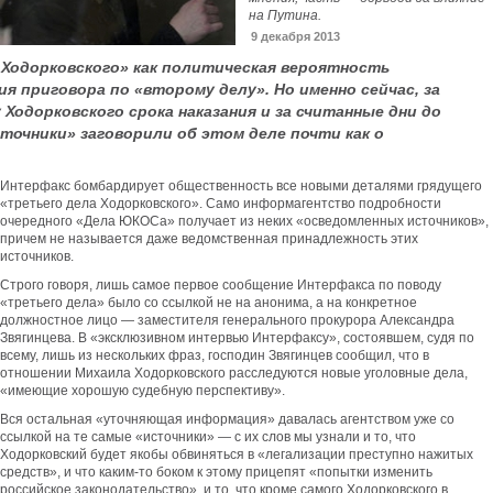
на Путина.
9 декабря 2013
 Ходорковского» как политическая вероятность
я приговора по «второму делу». Но именно сейчас, за
 Ходорковского срока наказания и за считанные дни до
точники» заговорили об этом деле почти как о
Интерфакс бомбардирует общественность все новыми деталями грядущего
«третьего дела Ходорковского». Само информагентство подробности
очередного «Дела ЮКОСа» получает из неких «осведомленных источников»,
причем не называется даже ведомственная принадлежность этих
источников.
Строго говоря, лишь самое первое сообщение Интерфакса по поводу
«третьего дела» было со ссылкой не на анонима, а на конкретное
должностное лицо — заместителя генерального прокурора Александра
Звягинцева. В «эксклюзивном интервью Интерфаксу», состоявшем, судя по
всему, лишь из нескольких фраз, господин Звягинцев сообщил, что в
отношении Михаила Ходорковского расследуются новые уголовные дела,
«имеющие хорошую судебную перспективу».
Вся остальная «уточняющая информация» давалась агентством уже со
ссылкой на те самые «источники» — с их слов мы узнали и то, что
Ходорковский будет якобы обвиняться в «легализации преступно нажитых
средств», и что каким-то боком к этому прицепят «попытки изменить
российское законодательство», и то, что кроме самого Ходорковского в