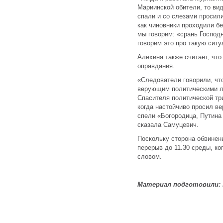
Мариинской обители, то вид
спали и со слезами просили
как чиновники проходили бе
мы говорим: «срань Господ
говорим это про такую ситу
Алехина также считает, что
оправдания.
«Следователи говорили, чт
верующим политическими л
Спасителя политической тр
когда настойчиво просил в
спели «Богородица, Путина 
сказала Самуцевич.
Поскольку сторона обвинени
перерыв до 11.30 среды, к
словом.
Материал подготовили: