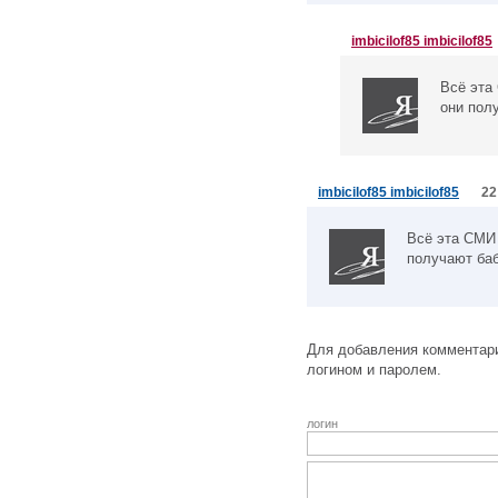
imbicilof85 imbicilof85
Всё эта
они полу
imbicilof85 imbicilof85
22
Всё эта СМИ 
получают бабк
Для добавления комментари
логином и паролем.
логин