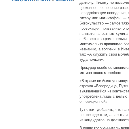
дьякону. Никому не позволе
церковное песнопение разр
неподобающее поведение, в
гитару или магнитофон, — 
Богохульство — самое тяжк
провокация, призванная оп
являются злостным хулиганс
себя вести в храме нельзя. 
максимально причинило бо
незнанию, а вопреки, в Инт
так: «А служить свой моле
туда нельзя».
Прокурор особо остановилс
мотива «панк-молебна»:
«В храме не была упомянут
строчка «Богородица, Пути
выбивающийся из контекста
употреблена лишь с целью 
оппозиционной».
Тут стоит добавить, что на
не президентом, а всего л
из кандидатов на должност
В конце гособвинитель верн