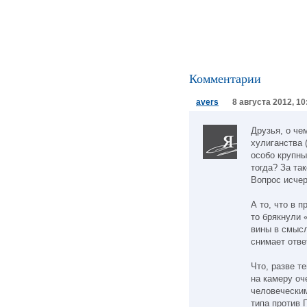
Комментарии
avers
8 августа 2012, 10
Друзья, о че
хулиганства 
особо крупны
тогда? За та
Вопрос исчер
А то, что в 
то брякнули 
вины в смысл
снимает отве
Что, разве т
на камеру о
человеческим
типа против 