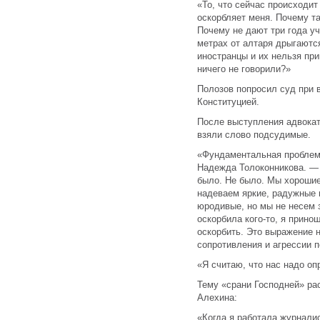
«То, что сейчас происходит
оскорбляет меня. Почему т
Почему не дают три года уч
метрах от алтаря дрыгаютс
иностранцы и их нельзя при
ничего не говорили?»
Полозов попросил суд при 
Конституцией.
После выступления адвокат
взяли слово подсудимые.
«Фундаментальная проблема
Надежда Толоконникова. — 
было. Не было. Мы хорошие
надеваем яркие, радужные 
юродивые, но мы не несем 
оскорбила кого-то, я прино
оскорбить. Это выражение 
сопротивления и агрессии п
«Я считаю, что нас надо оп
Тему «срани Господней» ра
Алехина:
«Когда я работала журнали