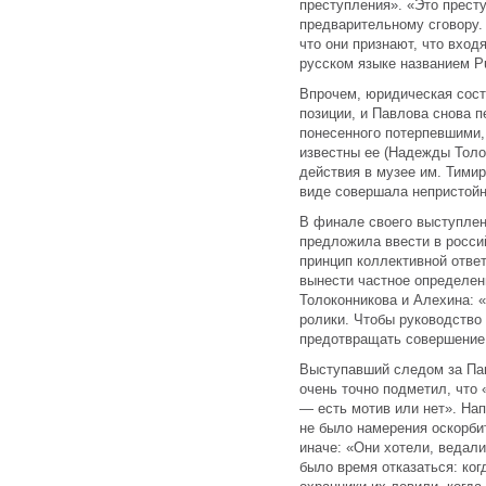
преступления». «Это прест
предварительному сговору.
что они признают, что вход
русском языке названием Pu
Впрочем, юридическая сос
позиции, и Павлова снова 
понесенного потерпевшими,
известны ее (Надежды Тол
действия в музее им. Тимир
виде совершала непристой
В финале своего выступлен
предложила ввести в росс
принцип коллективной отве
вынести частное определен
Толоконникова и Алехина: 
ролики. Чтобы руководство
предотвращать совершение
Выступавший следом за Па
очень точно подметил, что 
— есть мотив или нет». На
не было намерения оскорбит
иначе: «Они хотели, ведал
было время отказаться: ког