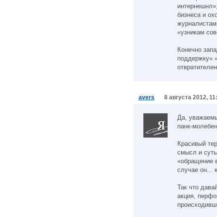
интернешнл»,
бизнеса и ох
журналистами
«узникам сов
Конечно запа
поддержку» «
отвратителен.
avers
8 августа 2012, 11
Да, уважаемы
панк-молебен.
Красивый тер
смысл и суть
«обращение в
случае он... 
Так что дав
акция, перфо
происходивше