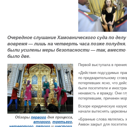
Очередное слушание Хамовнического суда по делу 
вовремя — лишь на четверть часа позже полудня. 
были усилены меры безопасности — так, вместо о
было две.
Первой выступала в прения
«Действия подсудимых пра
по предварительному сгово
потерпевших ясно, что дей
были посетители и иностра
ненависть и вражду. Они г
потерпевшим, причинен мор
Вскоре юридическую казуис
начали вытеснять церковны
Обзоры
первого
дня процесса,
«Бранные слова являлись х
второго
,
третьего
,
Амвон закрыт для посетите
четвертого
,
пятого
и
шестого
.