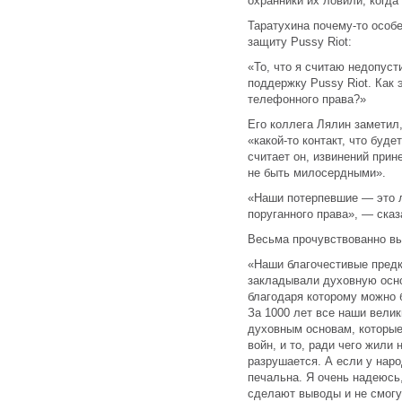
охранники их ловили, когда
Таратухина почему-то особ
защиту Pussy Riot:
«То, что я считаю недопус
поддержку Pussy Riot. Как 
телефонного права?»
Его коллега Лялин заметил
«какой-то контакт, что буде
считает он, извинений при
не быть милосердными».
«Наши потерпевшие — это л
поруганного права», — сказ
Весьма прочувствованно вы
«Наши благочестивые предк
закладывали духовную осно
благодаря которому можно 
За 1000 лет все наши вели
духовным основам, которые
войн, и то, ради чего жили 
разрушается. А если у наро
печальна. Я очень надеюсь,
сделают выводы и не смогу