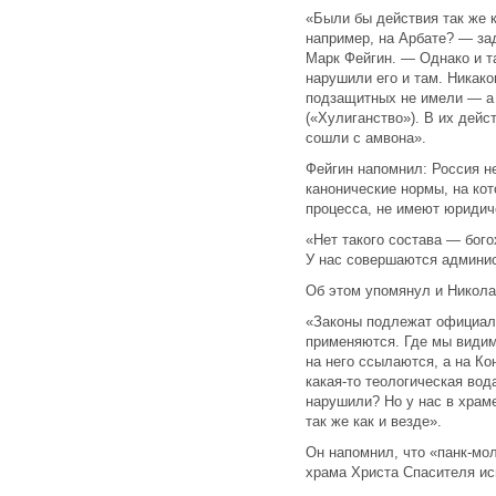
«Были бы действия так же 
например, на Арбате? — з
Марк Фейгин. — Однако и т
нарушили его и там. Никако
подзащитных не имели — а
(«Хулиганство»). В их дейс
сошли с амвона».
Фейгин напомнил: Россия не
канонические нормы, на ко
процесса, не имеют юридич
«Нет такого состава — бого
У нас совершаются админис
Об этом упомянул и Никола
«Законы подлежат официал
применяются. Где мы видим
на него ссылаются, а на Ко
какая-то теологическая вод
нарушили? Но у нас в храм
так же как и везде».
Он напомнил, что «панк-мо
храма Христа Спасителя ис