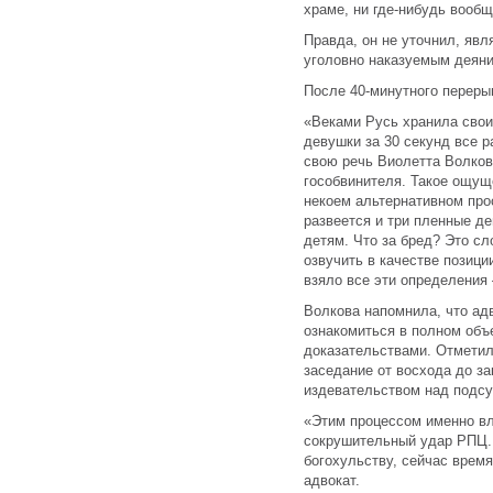
храме, ни где-нибудь вообщ
Правда, он не уточнил, яв
уголовно наказуемым деян
После 40-минутного переры
«Веками Русь хранила свои
девушки за 30 секунд все 
свою речь Виолетта Волков
гособвинителя. Такое ощуще
некоем альтернативном прос
развеется и три пленные де
детям. Что за бред? Это сл
озвучить в качестве позици
взяло все эти определения
Волкова напомнила, что ад
ознакомиться в полном об
доказательствами. Отметил
заседание от восхода до з
издевательством над подс
«Этим процессом именно вл
сокрушительный удар РПЦ. 
богохульству, сейчас врем
адвокат.