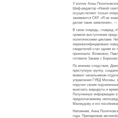
У коллег Анны Политковско
Шеф-редактор «Новой газет
осуществляют только опер
занимается СКР. «Я не знаю
делая такие заявления», — 
В свою очередь, главред «
громкое выступление предс
политическими циклами. Нич
переквалифицировано пове
свидетелей стал одним из т
произошло. Возможно, Павл
готовили Закаев с Березовс
По мнению следствия, Дми
преступную группу, создан
момент начальником отделе
управления ГУВД Москвы, 
поручил своим подчиненны
выяснить маршруты и время
Полученную информацию и 
предполагаемому непосред
Махмудову и его пособника
Напомним, Анна Политковск
года. Припарковав автомоби