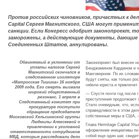
Против российских чиновников, причастных к дел
Capital Сергея Магнитского, США могут применит
санкции. Если Конгресс одобрит законопроект, 
заморожены, а действующие документы, дающие
Соединенных Штатов, аннулированы.
Обвиняемый в уклонении от
Законопроект был внесен н
уплаты налогов Сергей
Бенджамином Кардином и ч
Магнитский скончался в
Макговерном. По их словам
следственном изоляторе
будут сняты, как только ро
«Матросская Тишина» 16 ноября
гибели юриста и привлечет 
2009 года. Его смерть вызвала
широкий общественный
— Спустя почти год после 
резонанс. 1 апреля в
преступления продолжают з
Следственный комитет при
Стало очевидным, что, если
прокуратуре поступило
справедливости в этом дел
обращение председателя
собственные меры в США, 
Московской Хельсинкской группы
Людмилы Алексеевой о
Глава Hermitage Capital Ул
привлечении к уголовной
оформление инициативы по 
ответственности сотрудников
собой еще один шаг, свиде
МВД, которые расследовали дело