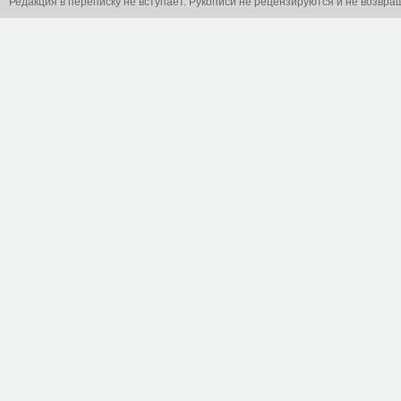
Редакция в переписку не вступает. Рукописи не рецензируются и не возвра