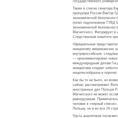
государственного университ
Также в списке сенатора К
прокурора России Виктор Г
экономической безопасности
попал подполковник ГУВД 
экономической безопасност
Магнитского. Фигурирует в
Следственном комитете пр
Официальные представители
инициативу американских з
внутрироссийское, следова
— прокомментировал новос
международным делам Госд
инициатива создает избыто
нецелесообразна и порочит
Как бы то ни было, но воз
сейчас рассматривают Вел
иностранных дел Польши Ра
Магнитского не может оста
равнодушным. Примечательн
человек в «черный список»,
Польшу, но и во все 24 стр
Часть аналитиков полагают,