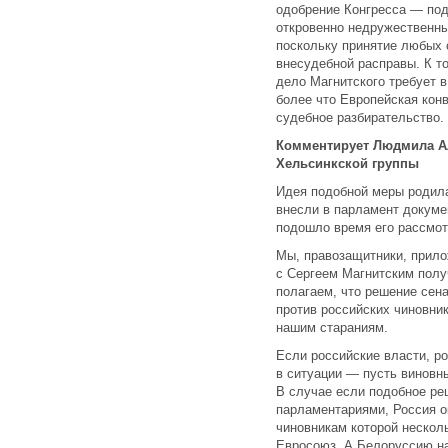
одобрение Конгресса — под
откровенно недружественны
поскольку принятие любых 
внесудебной расправы. К т
дело Магнитского требует 
более что Европейская кон
судебное разбирательство.
Комментирует Людмила Ал
Хельсинкской группы
Идея подобной меры родила
внесли в парламент докуме
подошло время его рассмот
Мы, правозащитники, прило
с Сергеем Магнитским полу
полагаем, что решение сен
против российских чиновник
нашим стараниям.
Если российские власти, ро
в ситуации — пусть виновн
В случае если подобное ре
парламентариями, Россия о
чиновникам которой нескол
Евросоюз. А Белоруссию на