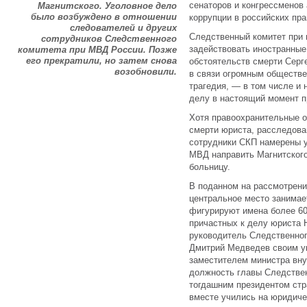
сенаторов и конгрессменов
Магнитского. Уголовное дело
было возбуждено в отношении
коррупции в российских пр
следователей и других
Следственный комитет при 
сотрудников Следственного
задействовать иностранные
комитета при МВД России. Позже
его прекратили, но затем снова
обстоятельств смерти Серг
возобновили.
в связи огромным обществе
трагедия, — в том числе и 
делу в настоящий момент п
Хотя правоохранительные 
смерти юриста, расследова
сотрудники СКП намерены 
МВД направить Магнитского
больницу.
В поданном на рассмотрени
центральное место занимает
фигурируют имена более 60
причастных к делу юриста H
руководитель Следственног
Дмитрий Медведев своим ук
заместителем министра вну
должность главы Следствен
тогдашним президентом ст
вместе учились на юридиче