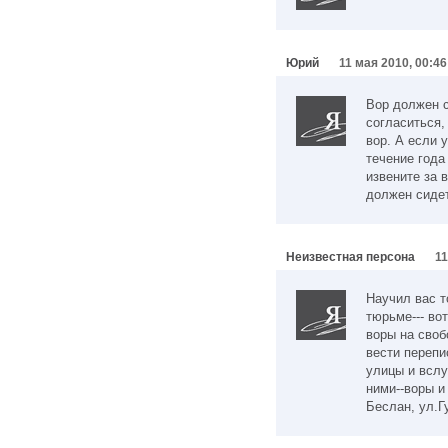
Юрий
11 мая 2010, 00:46
Вор должен с
согласиться,
вор. А если 
течение года
извените за 
должен сидет
Неизвестная персона
11
Научил вас 
тюрьме--- во
воры на своб
вести перепи
улицы и вслу
ними--воры и
Беслан, ул.Г