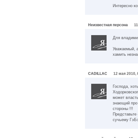
Интересно ко
Неизвестная персона
11
Для владимир
Уважаемый, а
хамить незн
CADILLAC
12 мая 2010, 
Господа, хот
Ходорковског
может власт
знающий про 
стороны !!!
Представьте
сучьему ГэБэ