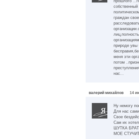
прошлого ...
собственный 
политическом
граждан свое
расследовать
организации.
лиц,полност
организациям
природе увы 
бесправия,без
меня эти орг
потом ..призн
преступления
нас...
валерий михайлов
14 и
Ну немогу по
Для нас сами
Свое бездейс
Сам их хотел
ШУТКА БРАТ
МОЕ СТУЧИТ