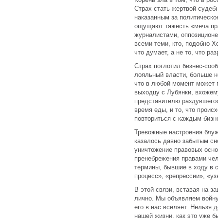
Страх стать жертвой судебн
наказанным за политическо
ощущают тяжесть «меча пра
журналистами, оппозиционе
всеми теми, кто, подобно Х
что думает, а не то, что ра
Страх поглотил бизнес-соо
лояльный власти, больше не
что в любой момент может 
выходцу с Лубянки, вхожем
представителю раздувшегос
время еды, и то, что проис
повториться с каждым бизн
Тревожные настроения блуж
казалось давно забытым сн
уничтожение правовых осно
пренебрежения правами чел
термины, бывшие в ходу в 
процесс», «репрессии», «уз
В этой связи, вставая на з
лично. Мы объявляем войну
его в нас вселяет. Нельзя 
нашей жизни, как это уже 