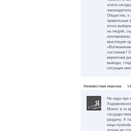
элита сегодн
законодатель
Общество, к
правильные 
итоги выборо
на людей, си
изолированы 
мыслящие од
«Волжанинами
состояние? О
вероятнее ра
выводы, гляд
ситуация мен
Неизвестная персона
14
Не надо про 
Ходорковског
Может в то в
государствен
раздачу. А та
кацы-лужковы
лучше не ста