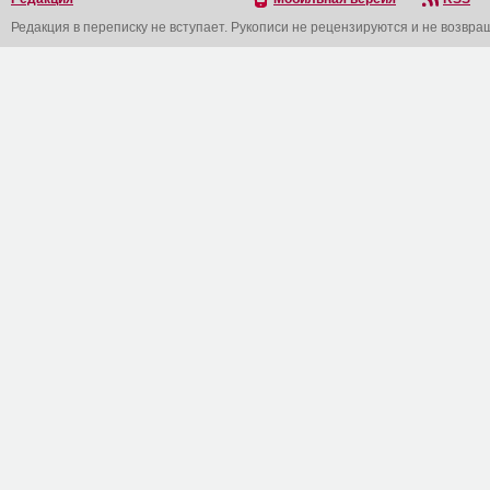
Редакция в переписку не вступает. Рукописи не рецензируются и не возвра