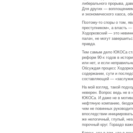
либерального прорыва, дав
Для других — воплощением
и экономического хаоса, о
Поэтому-то споры о том, я
преступником», а власть —
Ходорковский — это невинн
палач, не могут завершитьс
правда.
Тем самым дело ЮКОСа ста
реформ 90-х годов в истори
или нет, и если неправильн
Обсуждая процесс Ходорковс
содержании, сути и послед
составляющей — «заслужив
На мой взгляд, такой подхо
неверен. Вопрос ведь не в
ЮКОСа. И даже не в мотива
нефтяную компанию, бездок
чем не повинных руководите
впоследствии инициировать
же нелогичный, глупый, не
порочный круг. Гораздо важн
Корень зла в том, что в ро