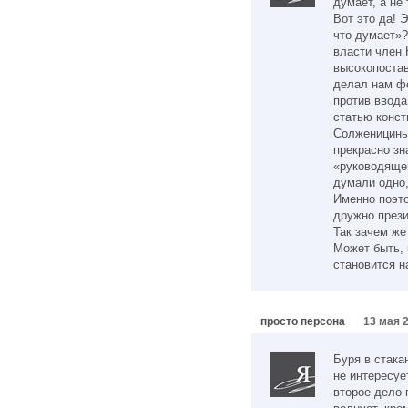
думает, а не
Вот это да! Э
что думает»?
власти член
высокопоста
делал нам фе
против ввода
статью конс
Солженициным
прекрасно зн
«руководяще
думали одно,
Именно поэто
дружно прези
Так зачем же
Может быть, 
становится н
просто персона
13 мая 2
Буря в стака
не интересуе
второе дело 