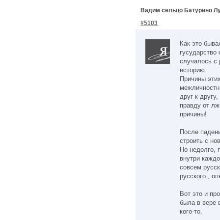
Вадим сельцо Батурино Лу
#5103
Как это быва
гусударство 
случалось с 
историю.
Причины этих
межличностн
друг к другу,
правду от лж
причины!
После падени
строить с но
Но недолго, 
внутри каждо
совсем русск
русского , о
Вот это и пр
была в вере 
кого-то.