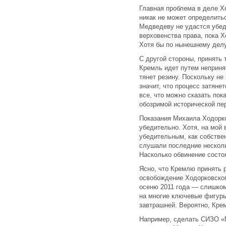
Главная проблема в деле Х
никак не может определить
Медведеву не удастся убед
верховенства права, пока 
Хотя бы по нынешнему делу
С другой стороны, принять
Кремль идет путем непринят
тянет резину. Поскольку не
значит, что процесс затяне
все, что можно сказать пок
обозримой исторической пе
Показания Михаила Ходорко
убедительно. Хотя, на мой 
убедительным, как собстве
слушали последние несколь
Насколько обвинение состо
Ясно, что Кремлю принять 
освобождение Ходорковского
осеню 2011 года — слишком
на многие ключевые фигуры
завтрашней. Вероятно, Кре
Например, сделать СИЗО «М