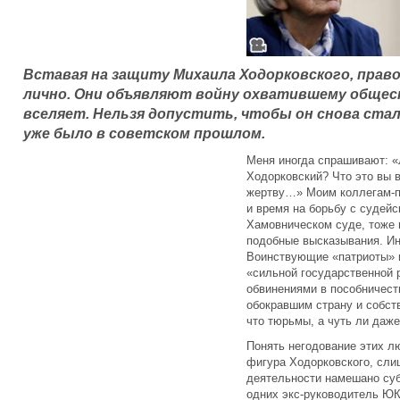
Вставая на защиту Михаила Ходорковского, прав
лично. Они объявляют войну охватившему обществ
вселяет. Нельзя допустить, чтобы он снова стал
уже было в советском прошлом.
Меня иногда спрашивают: 
Ходорковский? Что это вы 
жертву…» Моим коллегам-п
и время на борьбу с судей
Хамовническом суде, тоже
подобные высказывания. Ин
Воинствующие «патриоты» и
«сильной государственной 
обвинениями в пособничест
обокравшим страну и собст
что тюрьмы, а чуть ли даже
Понять негодование этих 
фигура Ходорковского, слиш
деятельности намешано суб
одних экс-руководитель Ю