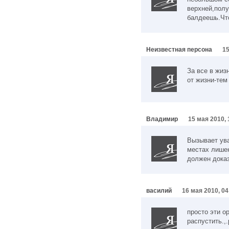
верхней,полу
балдеешь.Что
Неизвестная персона
15
За все в жиз
от жизни-тем
Владимир
15 мая 2010, 
Вызывает ува
местах лишен
должен доказ
василий
16 мая 2010, 04
просто эти о
распустить.,