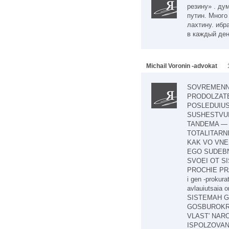
резину» . ду
путин. Много
лахтину. ибр
в каждый де
Michail Voronin -advokat
SOVREMENNA
PRODOLZATE
POSLEDUIUS
SUSHESTVUIU
TANDEMA — 
TOTALITARN
KAK VO VNE
EGO SUDEBN
SVOEI OT S
PROCHIE PR
i gen -prokura
avlauiutsaia 
SISTEMAH G
GOSBUROKRA
VLAST′ NAROD
ISPOLZOVAN