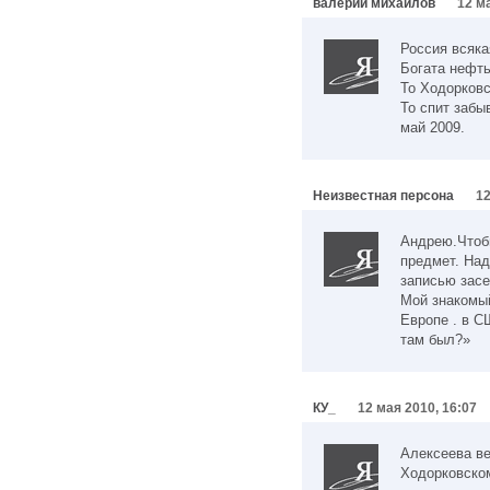
валерий михайлов
12 м
Россия всяка
Богата нефть
То Ходорковс
То спит забы
май 2009.
Неизвестная персона
12
Андрею.Чтобы
предмет. Над
записью засе
Мой знакомый
Европе . в С
там был?»
КУ_
12 мая 2010, 16:07
Алексеева ве
Ходорковском