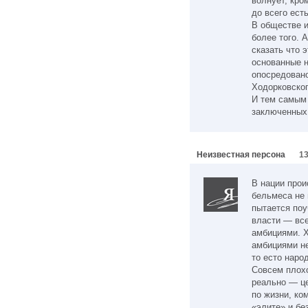
волнует, кро
до всего ест
В обществе и
более того. 
сказать что 
основанные 
опосредован
Ходорковског
И тем самым 
заключенных
Неизвестная персона
13
В нации прои
бельмеса не 
пытается поу
власти — все
амбициями. Х
амбициями н
то есто наро
Совсем плохо
реально — це
по жизни, ко
«элите» и бе