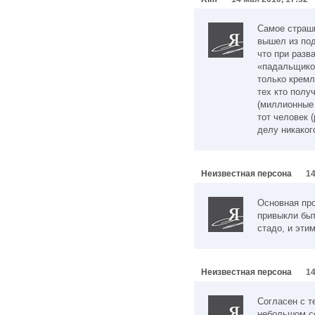
Самое страшн
вышел из под
что при раз
«падальщиков
только кремл
тех кто полу
(миллионные 
тот человек 
делу никаког
Неизвестная персона
14
Основная про
привыкли бы
стадо, и эти
Неизвестная персона
14
Согласен с т
небольшом со