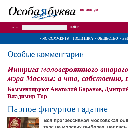
на главную
поиск:
NO COMMENTS
ПОЛИТИКА
ОБЩЕСТВО
ВЫ
Особые комментарии
Интрига маловероятного второго
мэра Москвы: а что, собственно, 
Комментируют Анатолий Баранов, Дмитрий
Владимир Тор
Парное фигурное гадание
Вся прогрессивная московская об
туре на мэрских выборах, надеясь