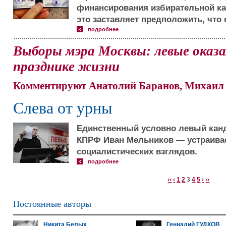
финансирования избирательной ка
это заставляет предположить, что 
подробнее
Выборы мэра Москвы: левые оказ
празднике жизни
Комментируют Анатолий Баранов, Михаил
Слева от урны
Единственный условно левый кан
КПРФ Иван Мельников — устраивае
социалистических взглядов.
подробнее
‹‹
‹
1
2
3
4
5
›
››
Постоянные авторы
Никита Белых
Геннадий ГУДКОВ