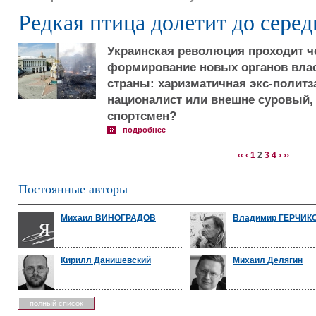
Редкая птица долетит до сере
Украинская революция проходит 
формирование новых органов власт
страны: харизматичная экс-полит
националист или внешне суровый,
спортсмен?
подробнее
‹‹
‹
1
2
3
4
›
››
Постоянные авторы
Михаил ВИНОГРАДОВ
Владимир ГЕРЧИК
Кирилл Данишевский
Михаил Делягин
полный список