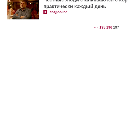
практически каждый день
подробнее
‹‹
‹
195
196
197