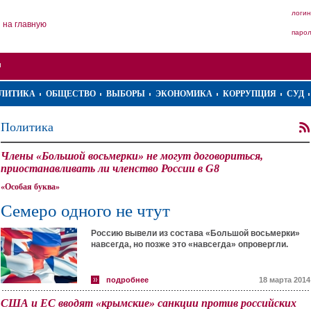
логин
на главную
паро
ЛИТИКА
ОБЩЕСТВО
ВЫБОРЫ
ЭКОНОМИКА
КОРРУПЦИЯ
СУД
Политика
Члены «Большой восьмерки» не могут договориться,
приостанавливать ли членство России в G8
«Особая буква»
Семеро одного не чтут
Россию вывели из состава «Большой восьмерки»
навсегда, но позже это «навсегда» опровергли.
подробнее
18 марта 2014
США и ЕС вводят «крымские» санкции против российских