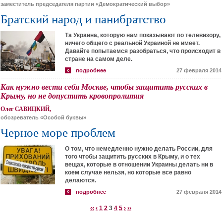
заместитель председателя партии «Демократический выбор»
Братский народ и панибратство
Та Украина, которую нам показывают по телевизору,
ничего общего с реальной Украиной не имеет.
Давайте попытаемся разобраться, что происходит в
стране на самом деле.
подробнее
27 февраля 2014
Как нужно вести себя Москве, чтобы защитить русских в
Крыму, но не допустить кровопролития
Олег САВИЦКИЙ,
обозреватель «Особой буквы»
Черное море проблем
О том, что немедленно нужно делать России, для
того чтобы защитить русских в Крыму, и о тех
вещах, которые в отношении Украины делать ни в
коем случае нельзя, но которые все равно
делаются.
подробнее
27 февраля 2014
‹‹
‹
1
2
3
4
5
›
››