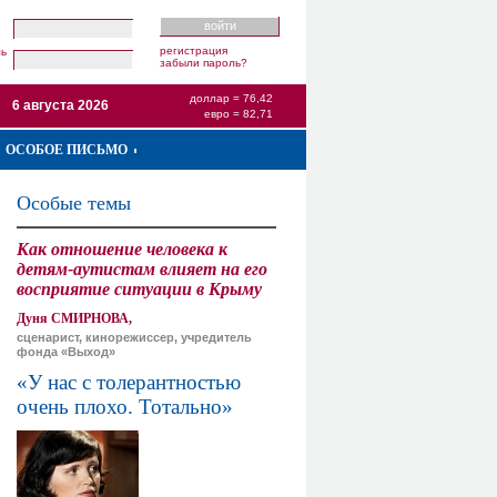
регистрация
ль
забыли пароль?
доллар = 76,42
6 августа 2026
евро = 82,71
ОСОБОЕ ПИСЬМО
Особые темы
Как отношение человека к
детям-аутистам влияет на его
восприятие ситуации в Крыму
Дуня СМИРНОВА,
сценарист, кинорежиссер, учредитель
фонда «Выход»
«У нас с толерантностью
очень плохо. Тотально»