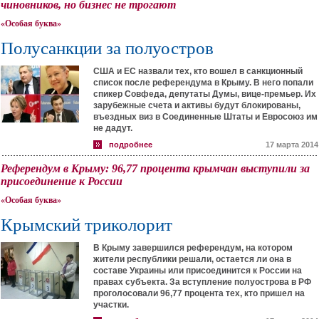
чиновников, но бизнес не трогают
«Особая буква»
Полусанкции за полуостров
США и ЕС назвали тех, кто вошел в санкционный
список после референдума в Крыму. В него попали
спикер Совфеда, депутаты Думы, вице-премьер. Их
зарубежные счета и активы будут блокированы,
въездных виз в Соединенные Штаты и Евросоюз им
не дадут.
подробнее
17 марта 2014
Референдум в Крыму: 96,77 процента крымчан выступили за
присоединение к России
«Особая буква»
Крымский триколорит
В Крыму завершился референдум, на котором
жители республики решали, остается ли она в
составе Украины или присоединится к России на
правах субъекта. За вступление полуострова в РФ
проголосовали 96,77 процента тех, кто пришел на
участки.