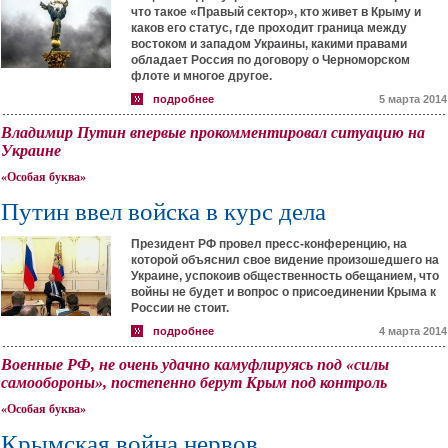
что такое «Правый сектор», кто живет в Крыму и
каков его статус, где проходит граница между
востоком и западом Украины, какими правами
обладает Россия по договору о Черноморском
флоте и многое другое.
подробнее
5 марта 2014
Владимир Путин впервые прокомментировал ситуацию на
Украине
«Особая буква»
Путин ввел войска в курс дела
Президент РФ провел пресс-конференцию, на
которой объяснил свое видение произошедшего на
Украине, успокоив общественность обещанием, что
войны не будет и вопрос о присоединении Крыма к
России не стоит.
подробнее
4 марта 2014
Военные РФ, не очень удачно камуфлируясь под «силы
самообороны», постепенно берут Крым под контроль
«Особая буква»
Крымская война нервов