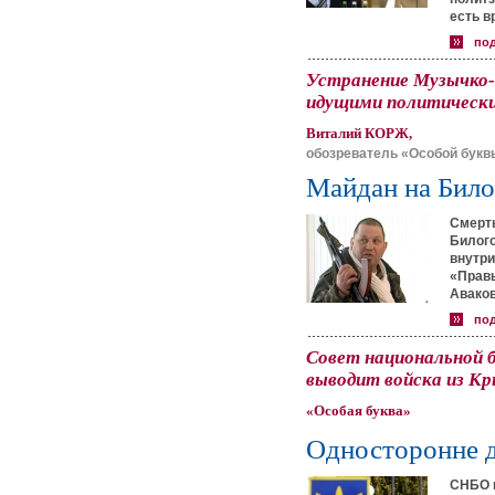
есть в
по
Устранение Музычко-
идущими политическ
Виталий КОРЖ,
обозреватель «Особой букв
Майдан на Бил
Смерть
Билог
внутри
«Правы
Аваков
по
Совет национальной 
выводит войска из К
«Особая буква»
Односторонне д
СНБО в