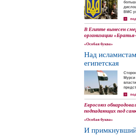
больша
дислоц
ВМС уж
по
В Египте вынесен сме
организации «Братья
«Особая буква»
Над исламистам
египетская
Сторо
Мурси 
власти
предст
по
Евросоюз обнародовал
подпадающих под сан
«Особая буква»
И примкнувший