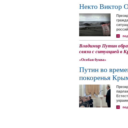
Некто Виктор О
Прези
гражда
ситуац
россий
по
Владимир Путин обра
связи с ситуацией в
«Особая буква»
Путин во време
покоренья Кры
Презид
парлам
Естест
украин
по