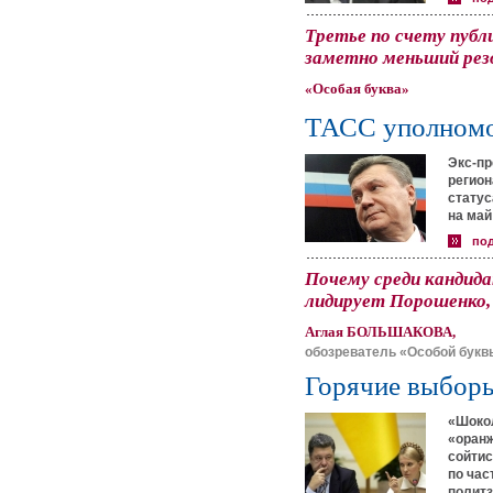
Третье по счету публ
заметно меньший резо
«Особая буква»
ТАСС уполномо
Экс-пр
регион
статус
на май
по
Почему среди кандид
лидирует Порошенко,
Аглая БОЛЬШАКОВА,
обозреватель «Особой букв
Горячие выбор
«Шоко
«оранж
сойтис
по час
политз