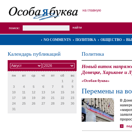
на главную
поиск:
NO COMMENTS
ПОЛИТИКА
ОБЩЕСТВО
ВЫ
Календарь публикаций
Политика
Новый виток напряже
Донецке, Харькове и Л
пн
вт
ср
чт
пт
сб
вс
«Особая буква»
1
2
3
4
5
6
7
8
9
Перемены на в
10
11
12
13
14
15
16
17
18
19
20
21
22
23
В Доне
24
25
26
27
28
29
30
намере
31
«мирот
заявля
пророс
по