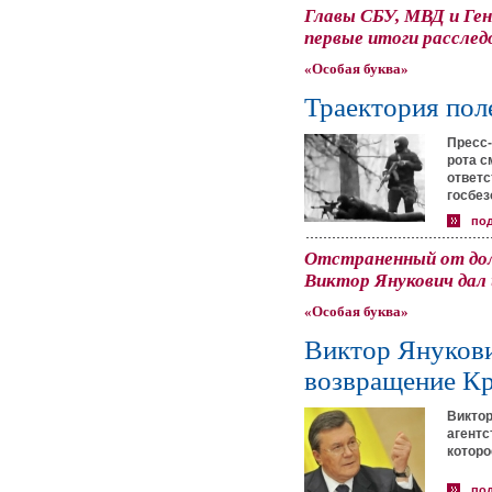
Главы СБУ, МВД и Ге
первые итоги расслед
«Особая буква»
Траектория пол
Пресс-
рота с
ответс
госбез
по
Отстраненный от до
Виктор Янукович дал
«Особая буква»
Виктор Янукови
возвращение Кр
Викто
агентс
которо
по