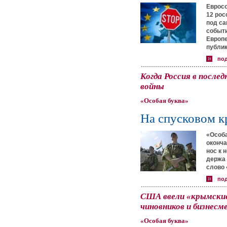
Евросо
12 рос
под са
событи
Европе
публик
по
Когда Россия в после
войны
«Особая буква»
На спусковом к
«Особа
оконча
нос к 
держа 
слово 
по
США ввели «крымские
чиновников и бизнесм
«Особая буква»