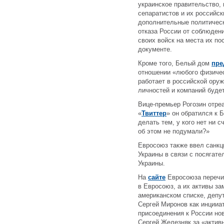
украинское правительство,
сепаратистов и их российс
дополнительные политическ
отказа России от соблюден
своих войск на места их по
документе.
Кроме того, Белый дом
пре
отношении «любого физичес
работает в российской ору
личностей и компаний буде
Вице-премьер Рогозин отре
«
Твиттер
» он обратился к 
делать тем, у кого нет ни с
об этом не подумали?»
Евросоюз также ввел санкц
Украины в связи с посягат
Украины.
На
сайте
Евросоюза
перечи
в Евросоюз, а их активы за
американском списке, депу
Сергей Миронов как инцииа
присоединения к России но
Сергей Железняк за «актив