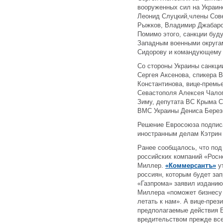
вооруженных сил на Украин
Леонид Слуцкий,члены Сов
Рыжков, Владимир Джабаро
Помимо этого, санкции бу
Западным военными округа
Сидорову и командующему 
Со стороны Украины санкци
Сергея Аксенова, спикера 
Константинова, вице-премь
Севастополя Алексея Чало
Зиму, депутата ВС Крыма 
ВМС Украины Дениса Берез
Решение Евросоюза подпис
иностранным делам Кэтрин
Ранее сообщалось, что под
российских компаний «Росн
Миллер.
«Коммерсантъ»
ут
россиян, которым будет за
«Газпрома» заявил изданию
Миллера «поможет бизнесу 
летать к нам». А вице-пре
предполагаемые действия 
вредительством прежде все