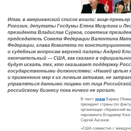
Итак, в американский список вошли: вице-премь
Рогозин, депутаты Госдумы Елена Мизулина и Ле
президента Владислав Сурков, советник президен
председатель Совета Федерации Валентина Матв
Федерации, глава Комитета по конституционном
и судебным вопросам верхней палаты Андрей Кли
окончательный — США, как сказано в официальном
будут искать тех, кто оказывает поддержку Росс
государственными должностями: «Нашей целью я
и применение мер к их личным активам, не затра
управляться данными лицами от лица Российской
российскому бизнесу пока ничего не грозит.
В текст
указа
Барака Обамы 
президент страны (по факту
организации «Украинский в
парламента Владимир Конст
Сергей Аксенов.
«США совместно с междун