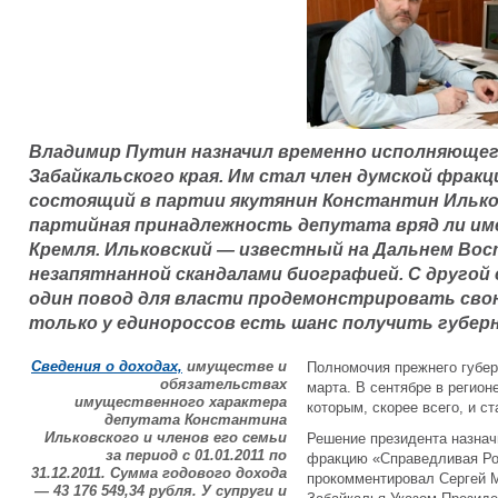
Владимир Путин назначил временно исполняющег
Забайкальского края. Им стал член думской фракц
состоящий в партии якутянин Константин Ильк
партийная принадлежность депутата вряд ли име
Кремля. Ильковский — известный на Дальнем Вос
незапятнанной скандалами биографией. С другой
один повод для власти продемонстрировать свою
только у единороссов есть шанс получить губерн
Сведения о доходах,
имуществе и
Полномочия прежнего губер
обязательствах
марта. В сентябре в регион
имущественного характера
которым, скорее всего, и с
депутата Константина
Ильковского и членов его семьи
Решение президента назнач
за период с 01.01.2011 по
фракцию «Справедливая Ро
31.12.2011. Сумма годового дохода
прокомментировал Сергей М
— 43 176 549,34 рубля. У супруги и