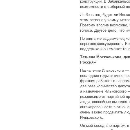
конструкции. В Забайкальс
возможности в выборный пе
Любопытно, будет ли Илько
этом регионе у коммунистов
Поэтому вполне возможно, 
голоса. Другое дело, что и
Но опять же выдвиженец ко
серьезно конкурировать. В
поддержка и он сможет ге
Татьяна Москалькова, де
Россия»
Назначение Ильковского — 
последние годы активно пр
фракция работает в парламе
два раза количество депута
а назначение Ильковского —
независимо от партийной п
люди, способные выполнять
ангажированности в отноше
очень важно продвигать люд
Ильковского.
Он мой сосед «по парте»: 