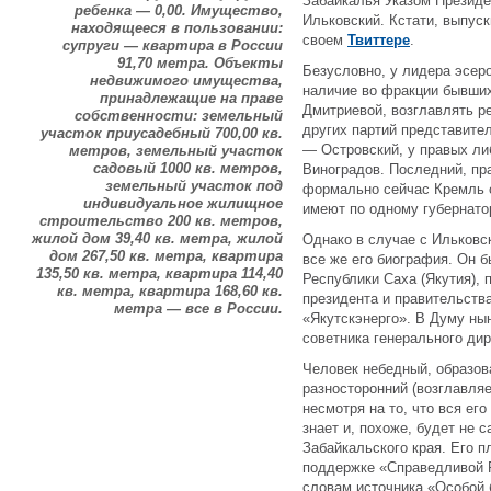
Забайкалья Указом Президе
ребенка — 0,00. Имущество,
Ильковский. Кстати, выпуск
находящееся в пользовании:
своем
Твиттере
.
супруги — квартира в России
91,70 метра. Объекты
Безусловно, у лидера эсер
недвижимого имущества,
наличие во фракции бывших
принадлежащие на праве
Дмитриевой, возглавлять ре
собственности: земельный
других партий представите
участок приусадебный 700,00 кв.
— Островский, у правых л
метров, земельный участок
садовый 1000 кв. метров,
Виноградов. Последний, пра
земельный участок под
формально сейчас Кремль 
индивидуальное жилищное
имеют по одному губернато
строительство 200 кв. метров,
жилой дом 39,40 кв. метра, жилой
Однако в случае с Ильковс
дом 267,50 кв. метра, квартира
все же его биография. Он
135,50 кв. метра, квартира 114,40
Республики Саха (Якутия),
кв. метра, квартира 168,60 кв.
президента и правительств
метра — все в России.
«Якутскэнерго». В Думу ны
советника генерального ди
Человек небедный, образов
разносторонний (возглавля
несмотря на то, что вся ег
знает и, похоже, будет не
Забайкальского края. Его п
поддержке «Справедливой 
словам источника «Особой 