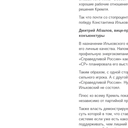
хорошие рабочие отношения
решения Кремля.
Так что почти со стопроце
победу Константина Ильков
Дмитрий Абзалов, вице-п
конъюнктуры
В назначении Ильковского 
его личные качества. Напо
профильную энергокомпани
«Справедливой России» как 
«СР» планировала его выст
Таким образом, с одной ст
сильного игрока. А с друго
«Справедливой России». Ну
Ильковский не состоял.
Плюс ко всему Кремль пока
независимо от партийной п
Также власть демонстрируе
суть которой в том, что ст
системе если уже есть како
поддерживать, чем лишний