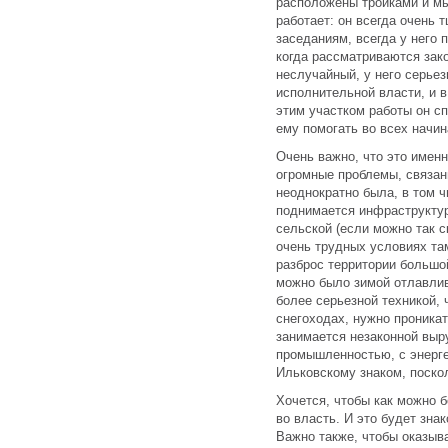
расположены тройками и мы
работает: он всегда очень 
заседаниям, всегда у него 
когда рассматриваются зако
неслучайный, у него серьез
исполнительной власти, и в
этим участком работы он с
ему помогать во всех начин
Очень важно, что это именн
огромные проблемы, связан
неоднократно была, в том 
поднимается инфраструктур
сельской (если можно так ск
очень трудных условиях та
разброс территории большо
можно было зимой отлавлив
более серьезной техникой, 
снегоходах, нужно проникат
занимается незаконной выр
промышленностью, с энерге
Ильковскому знаком, поскол
Хочется, чтобы как можно 
во власть. И это будет зна
Важно также, чтобы оказыв