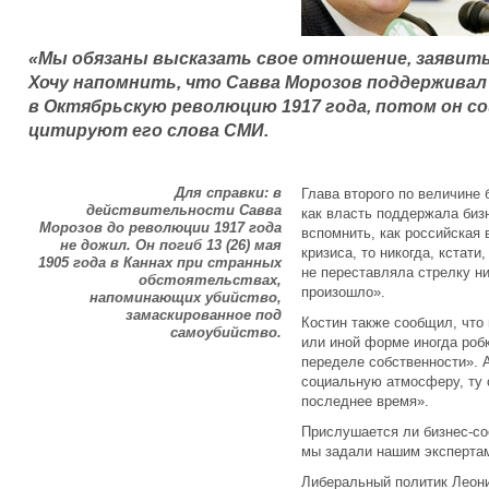
«Мы обязаны высказать свое отношение, заявить
Хочу напомнить, что Савва Морозов поддерживал 
в Октябрьскую революцию 1917 года, потом он сош
цитируют его слова СМИ.
Для справки: в
Глава второго по величине
действительности Савва
как власть поддержала бизн
Морозов до революции 1917 года
вспомнить, как российская
не дожил. Он погиб 13 (26) мая
кризиса, то никогда, кстати
1905 года в Каннах при странных
не переставляла стрелку ни 
обстоятельствах,
произошло».
напоминающих убийство,
замаскированное под
Костин также сообщил, что
самоубийство.
или иной форме иногда робк
переделе собственности». 
социальную атмосферу, ту 
последнее время».
Прислушается ли бизнес-со
мы задали нашим эксперта
Либеральный политик Леон