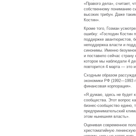
«Правого дела», считает, ч
собственному пониманию сит
высоких трибун. Даже таки
Костин».
Кроме того, Гозман усмотр
ошибку: «Господин Костин 
поддержке авантюристов, 
неподдержка власти и под
синонимы. Именно безумное
и поставило сейчас страну 
которое мы наблюдали 4 дек
повторится 4 марта — это и
Сходным образом рассужда
экономики РФ (1992—1993 г
финансовая корпорация».
«Я думаю, здесь не будет 
сообщества. Этот вопрос к
бизнес-сообщество едино, т
предпринимательский клима
этом нынешняя власть».
Оценивая современное пол
хрестоматийную ленинскую 
новому, низы не хотят жить