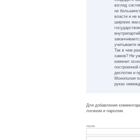
взгляд систе
не большинст
власти и не 
широких масс
государством
внутрипартий
заканчиваетс
учитываете м
Так в чем ра
хамов? Не уж
изменит осно
построенной 
деспотии и п
Монополия пл
руках невежд
Для добавления комментари
логином и паролем.
логин