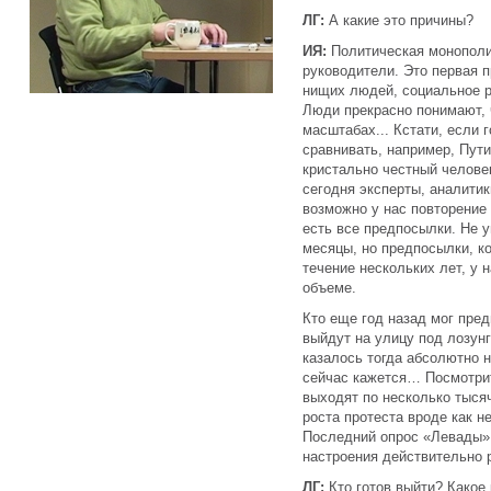
ЛГ:
А какие это причины?
ИЯ:
Политическая монополи
руководители. Это первая 
нищих людей, социальное р
Люди прекрасно понимают, 
масштабах... Кстати, если 
сравнивать, например, Пути
кристально честный челове
сегодня эксперты, аналитик
возможно у нас повторение 
есть все предпосылки. Не у
месяцы, но предпосылки, ко
течение нескольких лет, у 
объеме.
Кто еще год назад мог пре
выйдут на улицу под лозун
казалось тогда абсолютно н
сейчас кажется… Посмотри
выходят по несколько тысяч
роста протеста вроде как н
Последний опрос «Левады» 
настроения действительно 
ЛГ:
Кто готов выйти? Какое