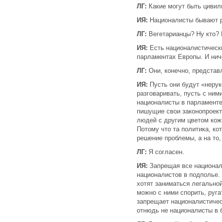
ЛГ:
Какие могут быть циви
ИЯ:
Националисты бывают 
ЛГ:
Вегетарианцы? Ну кто? 
ИЯ:
Есть националистически
парламентах Европы. И ниче
ЛГ:
Они, конечно, представ
ИЯ:
Пусть они будут «нерук
разговаривать, пусть с ним
националисты в парламенте
пишущие свои законопроект
людей с другим цветом кож
Потому что та политика, ко
решение проблемы, а на то,
ЛГ:
Я согласен.
ИЯ:
Запрещая все национали
националистов в подполье.
хотят заниматься легально
можно с ними спорить, руга
запрещает националистичес
отнюдь не националисты в б