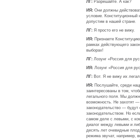
ЛГ:
Разрешайте. А как?
ИЯ:
Они должны действоват
условие. Конституционный 
допустим в нашей стране.
ЛГ:
Я просто его не вижу.
ИЯ:
Признаете Конституцию
рамках действующего закон
выборах!
ЛГ:
Лозунг «Россия для рус
ИЯ:
Лозунг «Россия для рус
ЛГ:
Вот. Я не вижу их лега
ИЯ:
Послушайте, среди нац
заинтересованы в том, что
легального поля. Мы долж
возможность. Не захотят —
законодательство — будут 
законодательством. Но есл
самом деле с левыми, с ко
диалог между левыми и либ
десять лет очевидные плод
режима звучат, например, 