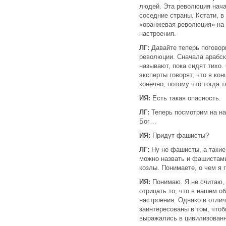
людей. Эта революция нача
соседние страны. Кстати, в
«оранжевая революция» на 
настроения.
ЛГ:
Давайте теперь поговор
революции. Сначала арабск
называют, пока сидят тихо.
эксперты говорят, что в кон
конечно, потому что тогда 
ИЯ:
Есть такая опасность.
ЛГ:
Теперь посмотрим на на
Бог…
ИЯ:
Придут фашисты?
ЛГ:
Ну не фашисты, а такие
можно назвать и фашистами.
козлы. Понимаете, о чем я 
ИЯ:
Понимаю. Я не считаю, 
отрицать то, что в нашем о
настроения. Однако в отли
заинтересованы в том, что
выражались в цивилизован