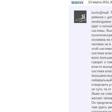
proxyyy
13 марта 2011, 
luchz@mail. 
ребенок с де
необходимос
идет о полно
системы. Выс
политическа
основана на 
человек не в
этой системе
система влас
воли большин
говорит о то
власти выход
система влас
большинством
либеральный 
отвергаете у
но суть та о
Яшин не соби
желает обнов
Он предлагае
чем здесь р
создадите вы