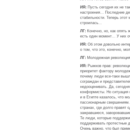
ИЯ:
Пусть сегодня их не так
настроения… Последние де
стабильности. Теперь этот 
строилась...
ЛГ:
Конечно, но, как опять 
есть один момент… У них о
ИЯ:
Об этом довольно инте
о том, что это, конечно, м
ЛГ:
Молодежная революция
ИЯ:
Рыжков прав: революция
приоритет фактору молодежн
почему люди все-таки вышл
сограждан и представителе
недооценивать. Да, сегодн
конформисты. Но ситуация 
и в Египте казалось, что м
пассионарным свершениям. 
странах, где долго правят 
зажравшиеся, заворовавшие
Те люди, которые поддержи
поддерживать протестные д
Очень важно, что был прим