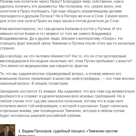
Почему они полетели через Прагу? Благодаря чему, собственно, нам и
удалось получить эти документы. Мы полагаем, что, скорее всего, они
залетели в Прагу пообедать. Где еще обедать управляющему делами
президента и друзьям Путина? Не в Питере же и не в Сочи. Скорее всего,
для этого они сели в Праге на пару часов и потом долетели до Сочи.
Нам малоинтересно, что там делала Кабаева в гостях у Путина. И что
именно хотел Кожин в тот момент от того же самого Владимира
Владимировича. Да и другие люди, близкие к кооперативу «Озеро». Но
отрицать факт близкой связи Тимченко и Путина после этого как-то несколько
странно.
Да и вообще, на что человек обижается? На то, что он стал долларовым
миллиардером в последние несколько лет, пока Путин пребывает у власти?
Это является медицинским, как говорится, фактом.
То, что мы задаем вполне справедливый вопрос, а почему именно его
компанию Gunvor привлекают в качестве нефтетрейдера, — это тоже вполне
законный вопрос. В общем, посмотрим.
Заседание состоится 31 января. Мы надеемся, что все-таки суд внимательно
разберется и откажет в удовлетворении всех исковых требований. Но в
любом случае этот суд уже оказался полезным, потому что в ходе него
получено много той информации, о которой я рассказал. Будет написана
отдельная книжка, уже посвященная Тимченко, которая в любом случае
будет интересна широкой российской публике.
1. Вадим Прохоров, судебный процесс «Тимченко против