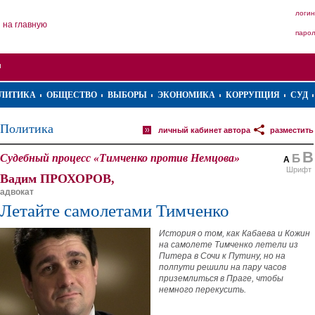
логин
на главную
паро
ЛИТИКА
ОБЩЕСТВО
ВЫБОРЫ
ЭКОНОМИКА
КОРРУПЦИЯ
СУД
Политика
личный кабинет автора
разместить
В
Судебный процесс «Тимченко против Немцова»
Б
А
Шрифт
Вадим ПРОХОРОВ,
адвокат
Летайте самолетами Тимченко
История о том, как Кабаева и Кожин
на самолете Тимченко летели из
Питера в Сочи к Путину, но на
полпути решили на пару часов
приземлиться в Праге, чтобы
немного перекусить.