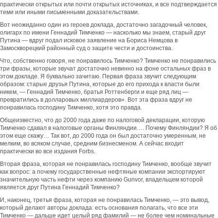
практически открытых или почти открытых источниках, и все подтверждается
теми или иными письменными доказательствами.
Вот неожиданно один из героев доклада, достаточно загадочный человек,
олигарх по имени Геннадий Тимченко — насколько мы знаем, старый друг
Путина — вдруг подал исковое заявление на Бориса Немцова в
Замоскворецкий районный суд о защите чести и достоинства.
Что, собственно говоря, не понравилось Тимченко? Тимченко не понравились
три фразы, которые звучат достаточно невинно на фоне остальных фраз в
этом докладе. Я буквально зачитаю. Первая фраза звучит следующим
образом: старые друзья Путина, которые до его прихода к власти были
никем, — Геннадий Тимченко, братья Роттенберги и еще ряд лиц —
превратились в долларовых миллиардеров». Вот эта фраза вдруг не
понравилась господину Тимченко, хотя это правда.
Общеизвестно, что до 2000 года даже по налоговой декларации, которую
Тимченко сдавал в налоговые органы Финляндии…. Почему Финляндии? Я об
этом еще скажу… Так вот, до 2000 года он был достаточно умеренным, не
мелким, во всяком случае, средним бизнесменом. А сейчас входит
практически во все издания Forbs.
Вторая фраза, которая не понравилась господину Тимченко, вообще звучит
как вопрос: а почему государственные нефтяные компании экспортируют
значительную часть нефти через компанию Gunvor, владельцем которой
является друг Путина Геннадий Тимченко?
И, наконец, третья фраза, которая не понравилась Тимченко, — это вывод,
который делают авторы доклада: есть основания полагать, что все эти
Тимченко — дальше идет целый ряд фамилий — не более чем номинальные