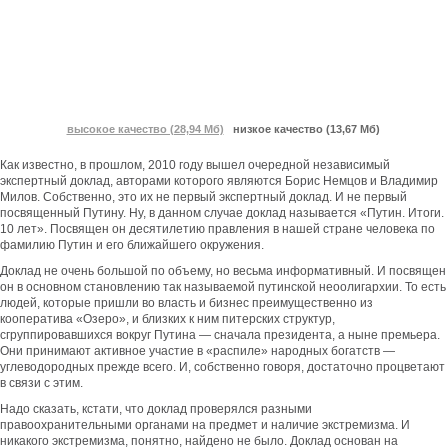
высокое качество (28,94 Мб)
низкое качество (13,67 Мб)
Как известно, в прошлом, 2010 году вышел очередной независимый
экспертный доклад, авторами которого являются Борис Немцов и Владимир
Милов. Собственно, это их не первый экспертный доклад. И не первый
посвященный Путину. Ну, в данном случае доклад называется «Путин. Итоги.
10 лет». Посвящен он десятилетию правления в нашей стране человека по
фамилию Путин и его ближайшего окружения.
Доклад не очень большой по объему, но весьма информативный. И посвящен
он в основном становлению так называемой путинской неоолигархии. То есть
людей, которые пришли во власть и бизнес преимущественно из
кооператива «Озеро», и близких к ним питерских структур,
сгруппировавшихся вокруг Путина — сначала президента, а ныне премьера.
Они принимают активное участие в «распиле» народных богатств —
углеводородных прежде всего. И, собственно говоря, достаточно процветают
в связи с этим.
Надо сказать, кстати, что доклад проверялся разными
правоохранительными органами на предмет и наличие экстремизма. И
никакого экстремизма, понятно, найдено не было. Доклад основан на