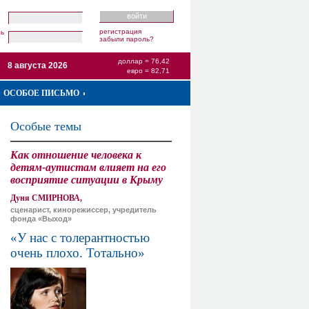
регистрация
ль
забыли пароль?
доллар = 76,42
8 августа 2026
евро = 82,71
ОСОБОЕ ПИСЬМО
Особые темы
Как отношение человека к
детям-аутистам влияет на его
восприятие ситуации в Крыму
Дуня СМИРНОВА,
сценарист, кинорежиссер, учредитель
фонда «Выход»
«У нас с толерантностью
очень плохо. Тотально»