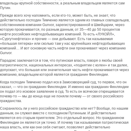
владельцы крупной собственности, а реальным владельцем является сам
Путин.
Прежде всего хочу напомнить, если кто-то, может быть, не знает, что
действительно господин Тимченко является одним из главных совладельцев,
собственников компании Gunvor, зарегистрированной в Швейцарии, через
которую прокачивается, по разным данным, от 35—40 до 50 процентов
нефти российских нефтедобывающих компаний. То есть «ЛУКОЙЛ»,
«Сургутнефтегаз» и прочие — они добывают. Есть так называемая
«большая пятерка» или сколько там у нас крупнейших нефтедобывающих
компаний… И вот основную часть нефти они прокачивают через компанию
Gunvor.
Парадокс заключается в том, что путинская власть, говоря о якобы своей
патриотичности, национальных интересах, «поднятии с колен» и так далее,
допускает, что большая или значительная часть нефти прокачивается через
компанию, владельцем которой является гражданин Финляндии.
Когда господин Тимченко подал иск в Замоскворецкий суд, то первое, что он
сказал, — что он гражданин Финляндии. И именно как гражданин Финляндии
он подал это исковое заявление в суд. То есть он всячески открещивается
почему-то — мы до конца еще не поняли почему — от своего российского
гражданства.
Сохранилось ли у него российское гражданство или нет? Вообще, по нашим
данным, он служил вместе с господином Путинным. И действительно
является его старым приятелем. Это отдельный вопрос. Но гражданином
Финляндии он является уж точно. И почему так называемая патриотическая
наша власть, или как они себя считают, позволяет действительно