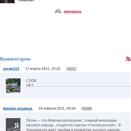
Немцова»
напечатать
Комментарии
sergei113
17 марта 2011, 15:22
#9267
СЛОВ
НЕТ................................................................................................................
михаил альяных
19 апреля 2011, 09:04
#9498
Путин — это Вовочка кагэбешник , главный могильщик
русского народа , создатель партии «Гнилая россия» . В
будущем его ждёт тюрбма и проклятие русского народа...