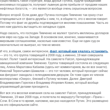
существовать такой структуре, когда друзья Путина, будучи гражданами
иноземных государств, получают львиную долю прибыли от продажи наших
нефтяных богатств, — это является вообще очень серьезным вопросом.
Вопрос второй. Если даже друг Путина господин Тимченко так сразу стал
открещиваться от факта дружбы с ним, то, в общем-то, это о многом говорит.
Потому что факт их дружбы подтверждается многими показаниями. Часть из
них нам удалось вытащить из западных судов.
Надо сказать, что господин Тимченко не жалеет тратить миллионы долларов
или евро на суды на Западе. В основном они, конечно, заканчиваются
мировыми соглашениями, насколько нам известно. Еще ни один суд он
окончательно не выиграл, но тем не менее.
И что, в общем, самое интересное,
факт, который нам удалось установить
,
— это то, что группа товарищей в 2008 году, а именно, 19 мая совершила
полет. Полет такой интересный. На самолете Falcon, принадлежащем
авиационной компании Тимченко. Группа товарищей состояла из следующих
лиц. Алина Маратовна Кабаева (здесь нет комментариев, вы ее все знаете).
Николай Терентьевич Шамалов — это тот человек, который проходит сейчас
как фигурант скандала с геленджикским дворцом. Он тоже один из членов
кооператива «Озеро», близкий к Путину человек. Далее: Дмитрий
Владимирович Горелов и Владимир Игоревич Кожин, который вообще
управляющий делами президента.
Вот вся эта веселая компания села на самолет Falcon, принадлежащий
Тимченко, 19 мая 2008 года, и полетела по маршруту Петербург—Прага—
Сочи. В Сочи в то время, напомню, как раз находился Путин. Это размещено
на его официальном сайте.