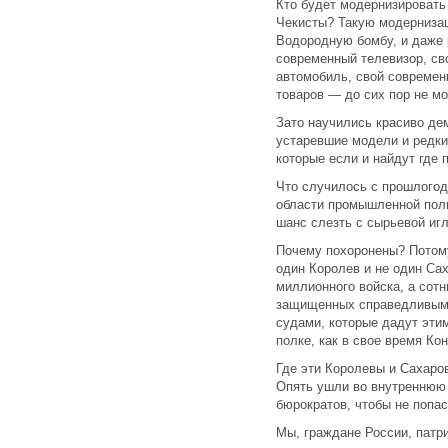
Кто будет модернизироват
Чекисты? Такую модерниза
Водородную бомбу, и даже р
современный телевизор, св
автомобиль, свой современ
товаров — до сих пор не м
Зато научились красиво де
устаревшие модели и редки
которые если и найдут где п
Что случилось с прошлогод
области промышленной пол
шанс слезть с сырьевой иг
Почему похоронены? Потому
один Королев и не один Са
миллионного войска, а сот
защищенных справедливыми
судами, которые дадут этим
полке, как в свое время Кон
Где эти Королевы и Сахаро
Опять ушли во внутреннюю
бюрократов, чтобы не попас
Мы, граждане России, патр