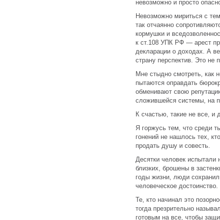
невозможно и просто опасн
Невозможно мириться с тем
так отчаянно сопротивляю
кормушки и вседозволеннос
к ст.108 УПК РФ — арест п
декларации о доходах. А в
страну перспектив. Это не 
Мне стыдно смотреть, как
пытаются оправдать бюрокр
обменивают свою репутацию
сложившейся системы, на п
К счастью, такие не все, и 
Я горжусь тем, что среди 
гонений не нашлось тех, кт
продать душу и совесть.
Десятки человек испытали н
близких, брошены в застенк
годы жизни, люди сохранил
человеческое достоинство.
Те, кто начинал это позорн
тогда презрительно называ
готовым на все, чтобы защ