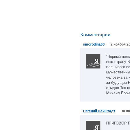
Комментарии
smorodina60
2 ноября 20
′′Черный полк
всю страну В
плешивого в
мужественны
человека,за
за будущее Р
стыдно.Так к
Михаил Бори
Евгений Нейштадт
30 ян
ПРИГОВОР 