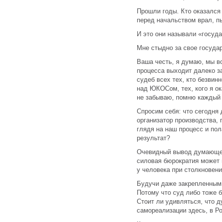
Прошли годы. Кто оказался 
перед начальством врал, п
И это они называли «госуд
Мне стыдно за свое государ
Ваша честь, я думаю, мы в
процесса выходит далеко з
судеб всех тех, кто безвин
над ЮКОСом, тех, кого я ок
не забываю, помню каждый 
Спросим себя: что сегодня
организатор производства, 
глядя на наш процесс и по
результат?
Очевидный вывод думающег
силовая бюрократия может в
у человека при столкновени
Будучи даже закрепленными
Потому что суд либо тоже 
Стоит ли удивляться, что 
самореализации здесь, в Р