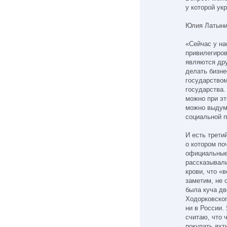
у которой ук
Юлия Латыни
«Сейчас у на
привилегиро
являются дру
делать бизне
государством
государства.
можно при эт
можно выдума
социальной п
И есть трети
о котором по
официальные
рассказывали
крови, что «
заметим, не 
была куча дв
Ходорковског
ни в России.
считаю, что 
покупать яхт