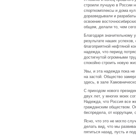
строили лучшую в России 
спорткомплексы и дома кул
доразведывали и разрабаты
освоение восточносибирски
общем, делали то, чем сег
Благодаря значительному у
результате наших успехов,
благоприятной нефтяной ко
надежда, что период потряс
достигнутой огромными тр
спокойно строить новую жиз
Увы, и эта надежда пока н
на застой. Общество замер
здесь, в зале Хамовническо
С приходом нового президе
двух лет, у многих моих с
Надежда, что Россия все ж
гражданским обществом. О
беспредела, от коррупции, 
Ясно, что это не могло слу
делать вид, что мы развива
пятиться назад, пусть и по