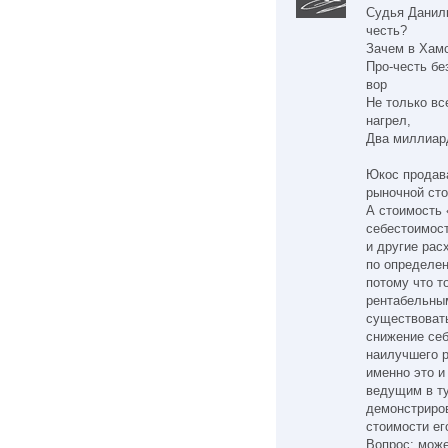
Судья Данилк
честь?
Зачем в Хам
Про-честь бе
вор
Не только вс
нагрел,
Два миллиар
Юкос продава
рыночной сто
А стоимость 
себестоимос
и другие рас
по определе
потому что т
рентабельным
существовать
снижение себ
наилучшего р
именно это и
ведущим в ту
демонстриро
стоимости ег
Вопрос: може