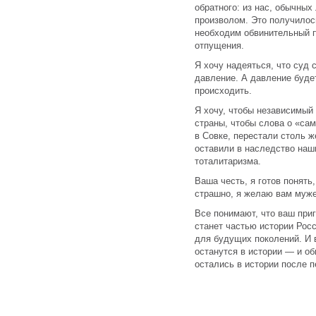
обратного: из нас, обычны
произволом. Это получилось
необходим обвинительный п
отпущения.
Я хочу надеяться, что суд 
давление. А давление будет
происходить.
Я хочу, чтобы независимый
страны, чтобы слова о «са
в Совке, перестали столь ж
оставили в наследство на
тоталитаризма.
Ваша честь, я готов понять
страшно, я желаю вам муже
Все понимают, что ваш приг
станет частью истории Росс
для будущих поколений. И 
останутся в истории — и об
остались в истории после п