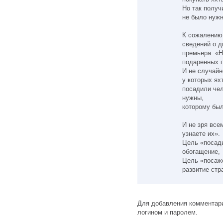
Но так получ
не было нужн
К сожалению
сведений о д
премьера. «Н
подаренных 
И не случайн
у которых ях
посадили чел
нужны,
которому был
И не зря все
узнаете их».
Цель «посад
обогащение,
Цель «посаже
развитие стр
Для добавления комментари
логином и паролем.