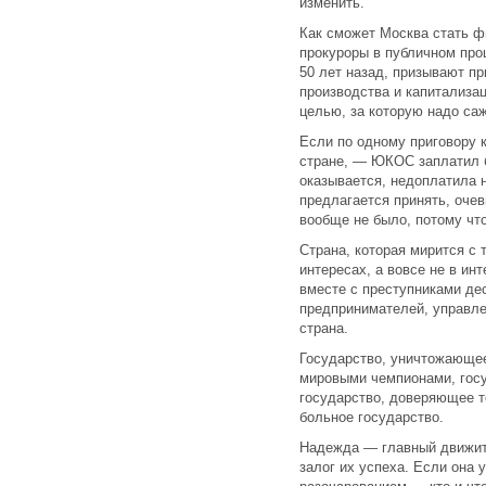
изменить.
Как сможет Москва стать ф
прокуроры в публичном про
50 лет назад, призывают п
производства и капитализа
целью, за которую надо саж
Если по одному приговору 
стране, — ЮКОС заплатил б
оказывается, недоплатила н
предлагается принять, оче
вообще не было, потому что
Страна, которая мирится с 
интересах, а вовсе не в ин
вместе с преступниками де
предпринимателей, управле
страна.
Государство, уничтожающее
мировыми чемпионами, госу
государство, доверяющее т
больное государство.
Надежда — главный движит
залог их успеха. Если она 