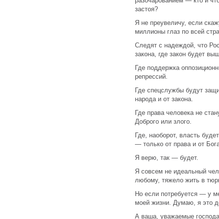
разочарованием — кто и чт
застоя?
Я не преувеличу, если скаж
миллионы глаз по всей стра
Следят с надеждой, что Рос
закона, где закон будет вы
Где поддержка оппозиционн
репрессий.
Где спецслужбы будут защи
народа и от закона.
Где права человека не стан
Доброго или злого.
Где, наоборот, власть буде
— только от права и от Бог
Я верю, так — будет.
Я совсем не идеальный чело
любому, тяжело жить в тюр
Но если потребуется — у м
моей жизни. Думаю, я это д
А ваша, уважаемые господа