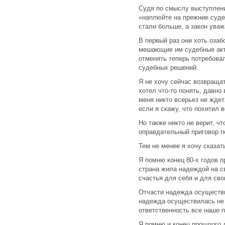
Судя по смыслу выступлени
«наплюйте на прежние суде
стали больше, а закон ува
В первый раз они хоть оза
мешающие им судебные акты
отменять теперь потребовал
судебных решений.
Я не хочу сейчас возвращат
хотел что-то понять, давно
меня никто всерьез не ждет
если я скажу, что похитил 
Но также никто не верит, ч
оправдательный приговор 
Тем не менее я хочу сказат
Я помню конец 80-х годов п
страна жила надеждой на с
счастья для себя и для сво
Отчасти надежда осуществил
надежда осуществилась не д
ответственность все наше п
Я помню и конец прошлого 