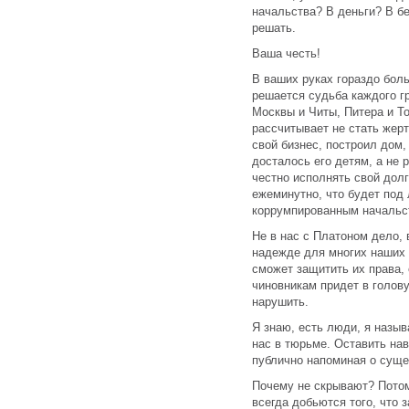
начальства? В деньги? В б
решать.
Ваша честь!
В ваших руках гораздо бол
решается судьба каждого гр
Москвы и Читы, Питера и То
рассчитывает не стать жерт
свой бизнес, построил дом,
досталось его детям, а не р
честно исполнять свой дол
ежеминутно, что будет под
коррумпированным начальс
Не в нас с Платоном дело, 
надежде для многих наших с
сможет защитить их права,
чиновникам придет в голову
нарушить.
Я знаю, есть люди, я назыв
нас в тюрьме. Оставить нав
публично напоминая о сущ
Почему не скрывают? Потому
всегда добьются того, что 