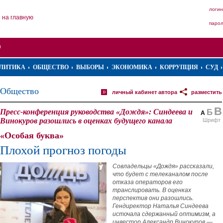
логин
на главную
паро
ЛИТИКА
ОБЩЕСТВО
ВЫБОРЫ
ЭКОНОМИКА
КОРРУПЦИЯ
СУД
Общество
личный кабинет автора
разместить
В
Пресс-конференция руководства «Дождя»: Синдеева и
Б
А
Винокуров разошлись в оценках будущего канала
Шрифт
«Особая буква»
Плохой прогноз погоды
Совладельцы «Дождя» рассказали,
что будет с телеканалом после
отказа операторов его
транслировать. В оценках
перспектив они разошлись.
Гендиректор Наталья Синдеева
источала сдержанный оптимизм, а
инвестор Александр Винокуров —