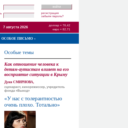
регистрация
ль
забыли пароль?
доллар = 76,42
7 августа 2026
евро = 82,71
ОСОБОЕ ПИСЬМО
Особые темы
Как отношение человека к
детям-аутистам влияет на его
восприятие ситуации в Крыму
Дуня СМИРНОВА,
сценарист, кинорежиссер, учредитель
фонда «Выход»
«У нас с толерантностью
очень плохо. Тотально»