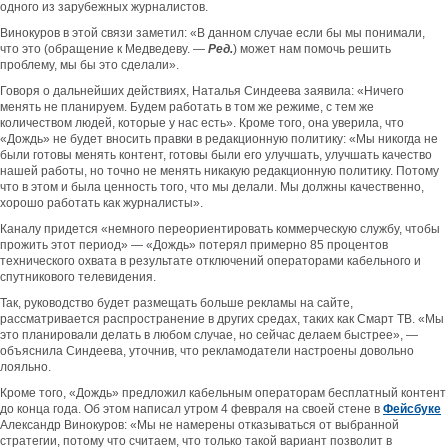
одного из зарубежных журналистов.
Винокуров в этой связи заметил: «В данном случае если бы мы понимали,
что это (обращение к Медведеву. —
Ред.
) может нам помочь решить
проблему, мы бы это сделали».
Говоря о дальнейших действиях, Наталья Синдеева заявила: «Ничего
менять не планируем. Будем работать в том же режиме, с тем же
количеством людей, которые у нас есть». Кроме того, она уверила, что
«Дождь» не будет вносить правки в редакционную политику: «Мы никогда не
были готовы менять контент, готовы были его улучшать, улучшать качество
нашей работы, но точно не менять никакую редакционную политику. Потому
что в этом и была ценность того, что мы делали. Мы должны качественно,
хорошо работать как журналисты».
Каналу придется «немного переориентировать коммерческую службу, чтобы
прожить этот период» — «Дождь» потерял примерно 85 процентов
технического охвата в результате отключений операторами кабельного и
спутникового телевидения.
Так, руководство будет размещать больше рекламы на сайте,
рассматривается распространение в других средах, таких как Смарт ТВ. «Мы
это планировали делать в любом случае, но сейчас делаем быстрее», —
объяснила Синдеева, уточнив, что рекламодатели настроены довольно
лояльно.
Кроме того, «Дождь» предложил кабельным операторам бесплатный контент
до конца года. Об этом написал утром 4 февраля на своей стене в
Фейсбуке
Александр Винокуров: «Мы не намерены отказываться от выбранной
стратегии, потому что считаем, что только такой вариант позволит в