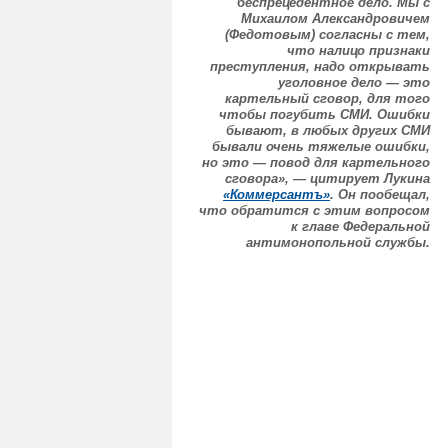
беспрецедентное дело. Мы с
Михаилом Александровичем
(Федотовым) согласны с тем,
что налицо признаки
преступления, надо открывать
уголовное дело — это
картельный сговор, для того
чтобы погубить СМИ. Ошибки
бывают, в любых других СМИ
бывали очень тяжелые ошибки,
но это — повод для картельного
сговора», — цитирует Лукина
«Коммерсантъ»
. Он пообещал,
что обратится с этим вопросом
к главе Федеральной
антимонопольной службы.