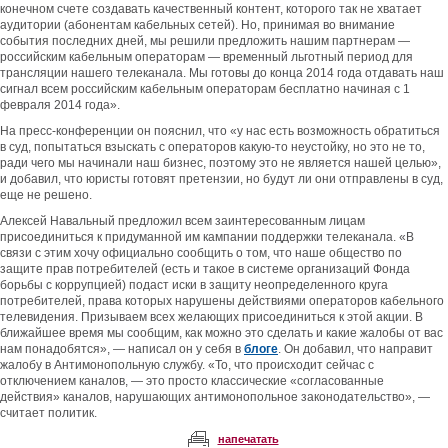
конечном счете создавать качественный контент, которого так не хватает
аудитории (абонентам кабельных сетей). Но, принимая во внимание
события последних дней, мы решили предложить нашим партнерам —
российским кабельным операторам — временный льготный период для
трансляции нашего телеканала. Мы готовы до конца 2014 года отдавать наш
сигнал всем российским кабельным операторам бесплатно начиная с 1
февраля 2014 года».
На пресс-конференции он пояснил, что «у нас есть возможность обратиться
в суд, попытаться взыскать с операторов какую-то неустойку, но это не то,
ради чего мы начинали наш бизнес, поэтому это не является нашей целью»,
и добавил, что юристы готовят претензии, но будут ли они отправлены в суд,
еще не решено.
Алексей Навальный предложил всем заинтересованным лицам
присоединиться к придуманной им кампании поддержки телеканала. «В
связи с этим хочу официально сообщить о том, что наше общество по
защите прав потребителей (есть и такое в системе организаций Фонда
борьбы с коррупцией) подаст иски в защиту неопределенного круга
потребителей, права которых нарушены действиями операторов кабельного
телевидения. Призываем всех желающих присоединиться к этой акции. В
ближайшее время мы сообщим, как можно это сделать и какие жалобы от вас
нам понадобятся», — написал он у себя в
блоге
. Он добавил, что направит
жалобу в Антимонопольную службу. «То, что происходит сейчас с
отключением каналов, — это просто классические «согласованные
действия» каналов, нарушающих антимонопольное законодательство», —
считает политик.
напечатать