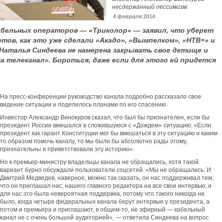
несдержанный пессимизм.
4 февраля 2014
кабельных операторов — «Триколор» — заявил, что уберет
етов, как это уже сделали «Акадо», «Вымпелком», «НТВ+» и
 Наталья Синдеева не намерена закрывать свое детище и
а телеканал». Бороться, даже если для этого ей придется
На пресс-конференции руководство канала подробно рассказало свое
видение ситуации и поделилось планами по его спасению.
Инвестор Александр Винокуров сказал, что был бы признателен, если бы
президент России вмешался в сложившуюся с «Дождем» ситуацию: «Если
президент как гарант Конституции мог бы вмешаться в эту ситуацию и каким-
то образом помочь каналу, то мы были бы абсолютно рады этому,
признательны и приветствовали эту историю».
Но к премьер-министру владельцы канала не обращались, хотя такой
вариант бурно обсуждали пользователи соцсетей. «Мы не обращались. И
Дмитрий Медведев, наверное, можно так сказать, он нас поддерживал тем,
что он приглашал нас, нашего главного редактора на все свои интервью, и
для нас это была невероятная поддержка, потому что такого никогда не
было, когда четыре федеральных канала берут интервью у президента, а
потом и премьера и приглашают, в общем-то, не эфирный — кабельный
канал не с очень большой аудиторией», — ответила Синдеева на вопрос