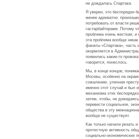
не дождалась Спартака.
Я уверен, что беспорядки 
менее адекватно: произоше
потребовать от власти реш
гастарбайтерами. Потому ч
проблема очень жесткая, и
эта проблема вообще никак
фанаты «Спартака», часть и
окормляется в Администрац
появились какие-то провока
говорится, понеслось.
Мы, в конце концов, понима
Москвы, особенно на окраин
сожалению, уличная престу
именно этот случай и был и
механизма этих беспорядко
затем, чтобы, не дожидаяс
перевести социальное, эко
общества в эту межнациона
вообще не существует.
Как только начали резать и
протестную активность общ
социально-экономических п