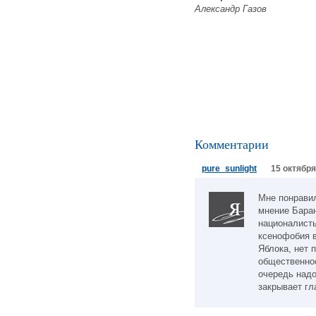
Александр Газов
Комментарии
pure_sunlight
15 октября
Мне понрави
мнение Баран
националисты
ксенофобия в
Яблока, нет 
общественнос
очередь надо
закрывает гл