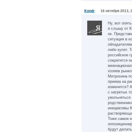
Kondr
16 октября 2013, 
Ну, вот опят
я слышу от К
ок. Представ
ситуация в к
обладателями
либо купят. 
российское г
сократится н
межнационал
хозяев рынко
Митрохина по
приема на ра
изменится? А
с нагретых т
увольняться 
родственнико
инициативы К
растворяющие
Тоже самое м
оппозиционер
будут делать