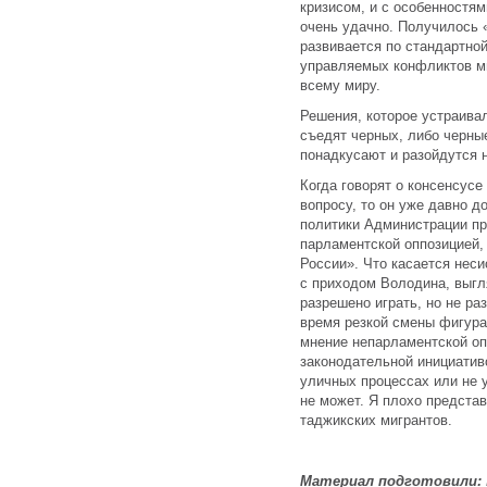
кризисом, и с особенностям
очень удачно. Получилось 
развивается по стандартно
управляемых конфликтов мы
всему миру.
Решения, которое устраива
съедят черных, либо черные
понадкусают и разойдутся 
Когда говорят о консенсус
вопросу, то он уже давно д
политики Администрации пр
парламентской оппозицией
России». Что касается неси
с приходом Володина, выгл
разрешено играть, но не р
время резкой смены фигура
мнение непарламентской оп
законодательной инициативо
уличных процессах или не у
не может. Я плохо предста
таджикских мигрантов.
Материал подготовили: