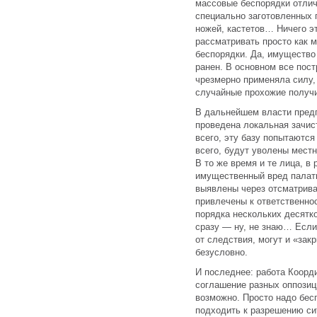
массовые беспорядки отлич
специально заготовленных 
ножей, кастетов… Ничего эт
рассматривать просто как 
беспорядки. Да, имущество 
ранен. В основном все пост
чрезмерно применяла силу,
случайные прохожие получ
В дальнейшем власти предп
проведена локальная зачис
всего, эту базу попытаются
всего, будут уволены местн
В то же время и те лица, в
имущественный вред палатка
выявлены через отсматрив
привлечены к ответственно
порядка нескольких десятк
сразу — ну, не знаю… Если 
от следствия, могут и «закр
безусловно.
И последнее: работа Коорди
соглашение разных оппозиц
возможно. Просто надо бес
подходить к разрешению си