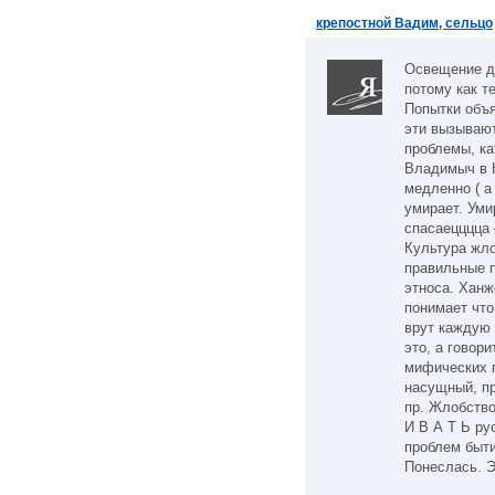
крепостной Вадим, сельцо
Освещение д
потому как т
Попытки объя
эти вызываю
проблемы, ка
Владимыч в К
медленно ( а
умирает. Уми
спасаецццца 
Культура жло
правильные п
этноса. Ханж
понимает что
врут каждую 
это, а говор
мифических 
насущный, пр
пр. Жлобство
И В А Т Ь ру
проблем быти
Понеслась. Эг