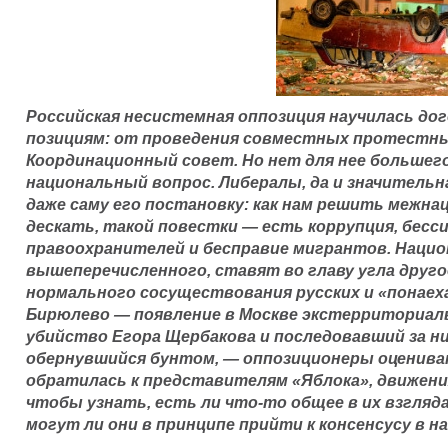
Российская несистемная оппозиция научилась до
позициям: от проведения совместных протестны
Координационный совет. Но нет для нее большего
национальный вопрос. Либералы, да и значитель
даже саму его постановку: как нам решить межна
дескать, такой повестки — есть коррупция, бесси
правоохранителей и бесправие мигрантов. Нацио
вышеперечисленного, ставят во главу угла друг
нормального сосуществования русских и «понаех
Бирюлево — появление в Москве экстерриториаль
убийство Егора Щербакова и последовавший за ни
обернувшийся бунтом, — оппозиционеры оцениваю
обратилась к представителям «Яблока», движения
чтобы узнать, есть ли что-то общее в их взгляд
могут ли они в принципе прийти к консенсусу в н