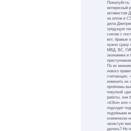
Пожалуйста, 
интересный 
активистом 
за оппов в С
дела Дмитрия
грядущую по
снятие с пос
вот, бравые 
нужно сразу 
МВД, ВС, ГИБ
экономики и 
преступников
По их мнению
нового прави
считающих, ч
изменить их 
проблемы вы
покупкой «де
работы, они 
«бЭхи» или «
подходит под
подобными ме
клинически н
зачастую ми
делать? Но 