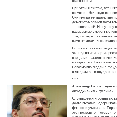
обязанности.
При этом я считаю, что ни
не может. Эти люди испове
Они иногда ее тщательно п
демократическими лозунгами
— социальной. Но нутро у н
называемые умеренные или 
том, что агрессия направле
ними не может быть компро
Если кто-то из оппозиции з
эта группа или партия рабо
народами, населяющими Рос
государство. Национализм 
Невозможно людям с госуд
с людьми антигосударстве
* * *
Александр Белов, один и
объединения «Русские»
Случившееся я оцениваю ка
долго пытались сдерживать 
факторов учитывать. Перво
это произошло. Потому что