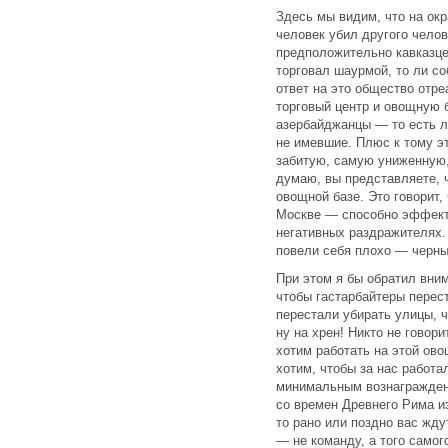
Здесь мы видим, что на ок
человек убил другого челов
предположительно кавказце
торговал шаурмой, то ли с
ответ на это общество отре
торговый центр и овощную б
азербайджанцы — то есть л
не имевшие. Плюс к тому э
забитую, самую униженную,
думаю, вы представляете, ч
овощной базе. Это говорит,
Москве — способно эффекти
негативных раздражителях
повели себя плохо — черны
При этом я бы обратил вни
чтобы гастарбайтеры перес
перестали убирать улицы, 
ну на хрен! Никто не говор
хотим работать на этой ово
хотим, чтобы за нас работал
минимальным вознаграждени
со времен Древнего Рима из
то рано или поздно вас жд
— не команду, а того самог