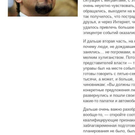
ситуация с мигрантами, с 
очень неуютно чувствовать,
обращались, выходили на ми
так получилось, что постра
друзья, и через Интернет,
удалось привлечь большое 
эпицентре событий оказали
И дальше вторая часть, на
почему люди, не дождавши
занялись… не погромами, к
мелким хулиганством. Пото
представителей власти — т
управы был на месте событ
готовы говорить с пятью-с
тысячи, а может, и больше,
чиновникам: «Вы должны г
конкретные предложения лю
развернулись и пошли сво
какие-то палатки и автомоб
Дальше очень важно разобр
вообще-то, — откройте со
квалифицирующие признак
заблаговременная подготовк
планирования не было, был