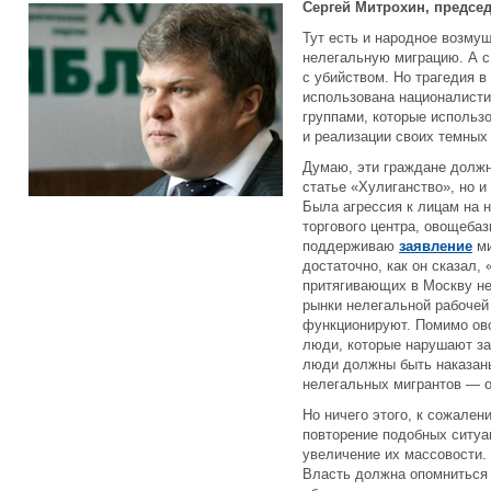
Сергей Митрохин, предсе
Тут есть и народное возму
нелегальную миграцию. А с
с убийством. Но трагедия в
использована националисти
группами, которые использ
и реализации своих темных 
Думаю, эти граждане должн
статье «Хулиганство», но и
Была агрессия к лицам на 
торгового центра, овощебаз
поддерживаю
заявление
ми
достаточно, как он сказал,
притягивающих в Москву не
рынки нелегальной рабочей
функционируют. Помимо ово
люди, которые нарушают за
люди должны быть наказаны.
нелегальных мигрантов — он
Но ничего этого, к сожален
повторение подобных ситуа
увеличение их массовости. 
Власть должна опомниться 