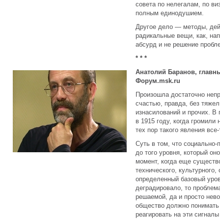
совета по нелегалам, по в
полным единодушием.
Другое дело — методы, дей
радикальные вещи, как, нап
абсурд и не решение пробл
* * *
Анатолий Баранов, главны
Форум.msk.ru
Произошла достаточно непри
счастью, правда, без тяжел
изнасилований и прочих. В
в 1915 году, когда громили
тех пор такого явления все-
Суть в том, что социально
до того уровня, который он
момент, когда еще существ
технического, культурного,
определенный базовый уров
деградировало, то проблема
решаемой, да и просто нево
общество должно понимать 
реагировать на эти сигналы