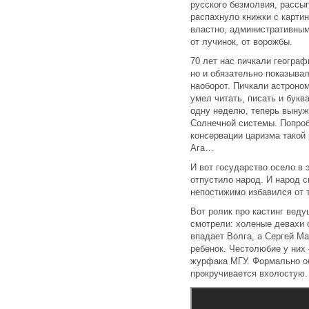
русского безмолвия, рассы
распахнуло книжки с картин
властно, административным
от лучинок, от ворожбы.
70 лет нас пичкали географ
но и обязательно показывал 
наоборот. Пичкали астроном
умел читать, писать и букв
одну неделю, теперь вынуж
Солнечной системы. Попроб
консервации царизма такой
Ага…
И вот государство осело в 
отпустило народ. И народ с
непостижимо избавился от т
Вот ролик про кастинг вед
смотрели: холеные девахи с
впадает Волга, а Сергей М
ребенок. Честолюбие у них 
журфака МГУ. Формально об
прокручивается вхолостую.