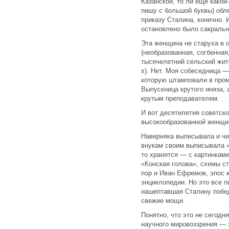
Казанской, то ли еще какой
пишу с большой буквы) обл
приказу Сталина, конечно. 
остановлено было сакраль
Эта женщина не старуха в 
(необразованная, согбенная,
тысячелетний сельский жите
х). Нет. Моя собеседница —
которую штамповали в про
Выпускница крутого иняза,
крутым преподавателем.
И вот десятилетия советск
высокообразованной женщин
Наверняка выписывала и чи
внукам своим выписывала «
то хранятся — с картинками
«Конская голова», схемы ст
пор и Иван Ефремов, эпос к
энциклопедии. Но это все п
нашептавшая Сталину побед
свежие мощи.
Понятно, что это не сегодн
научного мировоззрения — э