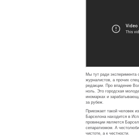
Мы тут ради эксперимента 
журналистов, а прочих спе
редакции. Про впадение Во
ноль. Это городская молоде
иномарках и зарабатывающа
за рубеж.
Приезжает такой человек из
Барселона находится в Испа
провинции является Барсело
сепаратизмом. А честолюби
чистоте, а к честности.