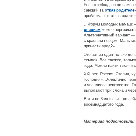
Роспотребнадзор не намере
санкций за
отказ родителе
проблема, как отказ родит
…Форум молодых мамаш: «Я
онанизм
можно пережимать 
Альтернативный вариант — 
с красным перцем. Мальчику
принести вред?»...
Это вот за один только де
ссылок. Все свежее, только
года. Можно найти тысячи 
XXI век. Россия. Сталин, ч
господня». Эклектично пер
и чванливое невежество. Гл
выползают три слона и чер
Вот я не большевик, но сей
восемнадцатого года.
Материал подготовили: