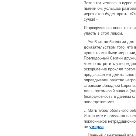
Зато этот человек в курсе 
пьянки он, услышав разгов
через стол будет орать: «О
сучки!»
Я прокручиваю новостные и
упасть в стол лицом.
…Учебник по биологии для
доказательством того, что
существами были мирными,
Преподобный Сергий дружил
можно встретить утвержден
оскорбление проклял потомк
предсказал им длительное 
оправдывали рабство негро
странами Западной Европы.
лишь потомков Ханаана (од
безграмотность в данном с
последствиями»…
…Мать тяжелобольного ребе
Интернете и получала сове
поклонников нетрадиционно
не
умерла
…
…Главный санитарный врач