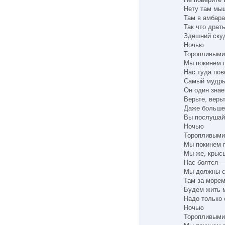
Нету там мы
Там в амбара
Так что драт
Здешний скуд
Ночью
Торопливыми
Мы покинем 
Нас туда пов
Самый мудры
Он один знае
Верьте, верь
Даже больше,
Вы послушайт
Ночью
Торопливыми
Мы покинем 
Мы же, крысы
Нас боятся —
Мы должны сд
Там за морем
Будем жить м
Надо только 
Ночью
Торопливыми