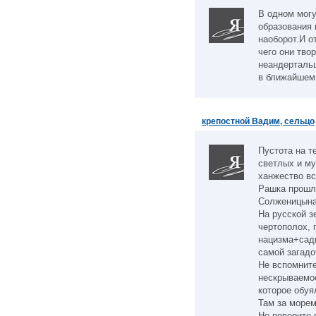
В одном могу
образования 
наоборот.И о
чего они тво
неандертальц
в ближайшем 
крепостной Вадим, сельцо
Пустота на т
светлых и му
ханжество в
Рашка прошла
Солженицына 
На русской з
чертополох, 
нацизма+сади
самой загадо
Не вспомните
нескрываемо
которое обуя
Там за морем
Не поверите 