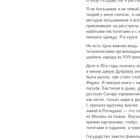
В укор государству я расс
Я не большевик и не левый,
теорий у меня скепсис, и н
методов большевиков я все
приезжавших на расстрелы
набитыми пистолетами и с 
пачкала одежду. Я в курсе.
Но есть одна важная вещь:
титаническими организаци
уровень народа из XVII века
Дети в 30-е годы плелись и
в менее дикую Дубровку или
была школа, там стоял гло
Фиджи. И лежали книги с к
палубе, Бастилия в дыму, 
русскую Сахару караванчика
как кегли, только шире в д
I, кричала вдогонку внучке
зимой в Рогнедино — это то
из Москвы на лыжах. Внучка
яркими картинками, глобус,
телятами и ладаном, а черн
Государство зажгло факелы