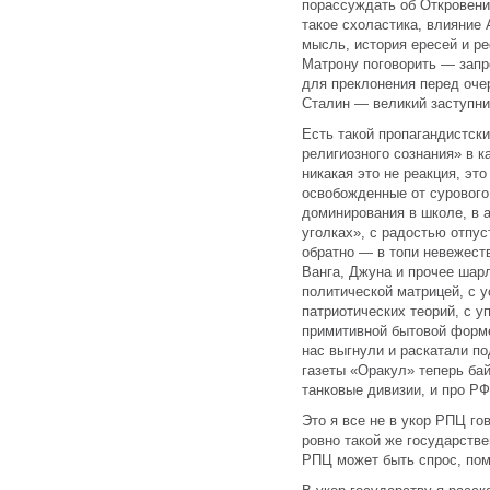
порассуждать об Откровени
такое схоластика, влияние
мысль, история ересей и р
Матрону поговорить — запр
для преклонения перед оче
Сталин — великий заступник
Есть такой пропагандистск
религиозного сознания» в к
никакая это не реакция, эт
освобожденные от сурового
доминирования в школе, в а
уголках», с радостью отпус
обратно — в топи невежеств
Ванга, Джуна и прочее шар
политической матрицей, с у
патриотических теорий, с у
примитивной бытовой форме
нас выгнули и раскатали по
газеты «Оракул» теперь ба
танковые дивизии, и про РФ
Это я все не в укор РПЦ г
ровно такой же государстве
РПЦ может быть спрос, пом