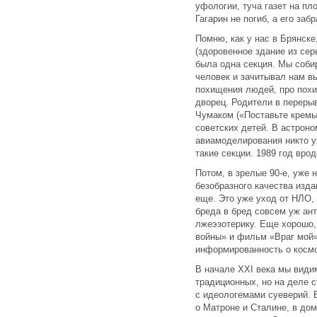
уфологии, туча газет на пло
Гагарин не погиб, а его заб
Помню, как у нас в Брянске
(здоровенное здание из сер
была одна секция. Мы соби
человек и зачитывал нам вы
похищения людей, про похи
дворец. Родители в переры
Чумаком («Поставьте кремы
советских детей. В астроно
авиамоделирования никто у
такие секции. 1989 год врод
Потом, в зрелые 90-е, уже 
безобразного качества изд
еще. Это уже уход от НЛО, 
бреда в бред совсем уж ант
лжеэзотерику. Еще хорошо,
войны» и фильм «Враг мой»
информированность о космо
В начале XXI века мы види
традиционных, но на деле 
с идеологемами суеверий. 
о Матроне и Сталине, в дом