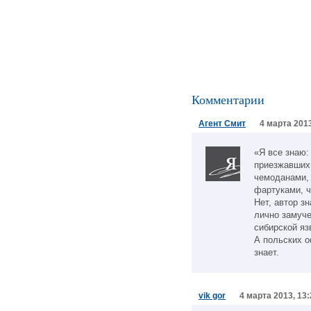
Комментарии
Агент Смит
4 марта 2013
«Я все знаю:
приезжавших
чемоданами,
фартуками, ч
Нет, автор з
лично замуч
сибирской яз
А польских о
знает.
vik gor
4 марта 2013, 13: