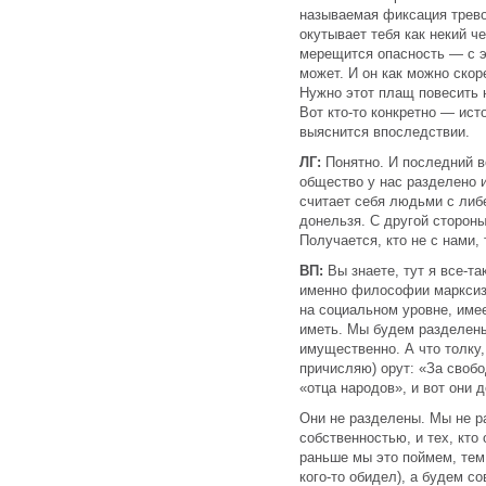
называемая фиксация тревог
окутывает тебя как некий ч
мерещится опасность — с э
может. И он как можно скор
Нужно этот плащ повесить н
Вот кто-то конкретно — исто
выяснится впоследствии.
ЛГ:
Понятно. И последний в
общество у нас разделено и
считает себя людьми с либ
донельзя. С другой стороны
Получается, кто не с нами, 
ВП:
Вы знаете, тут я все-т
именно философии марксизм
на социальном уровне, име
иметь. Мы будем разделены
имущественно. А что толку,
причисляю) орут: «За своб
«отца народов», и вот они 
Они не разделены. Мы не р
собственностью, и тех, кто
раньше мы это поймем, тем
кого-то обидел), а будем 