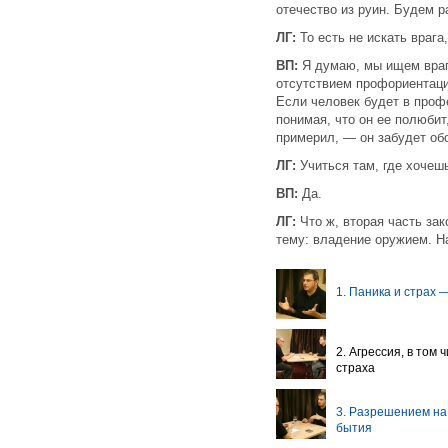
отечество из руин. Будем р
ЛГ:
То есть не искать врага
ВП:
Я думаю, мы ищем враг
отсутствием профориентаци
Если человек будет в профе
понимая, что он ее полюбит
примерил, — он забудет обо
ЛГ:
Учиться там, где хочешь
ВП:
Да.
ЛГ:
Что ж, вторая часть за
тему: владение оружием. Н
1. Паника и страх 
2. Агрессия, в том
страха
3. Разрешением на
бытия