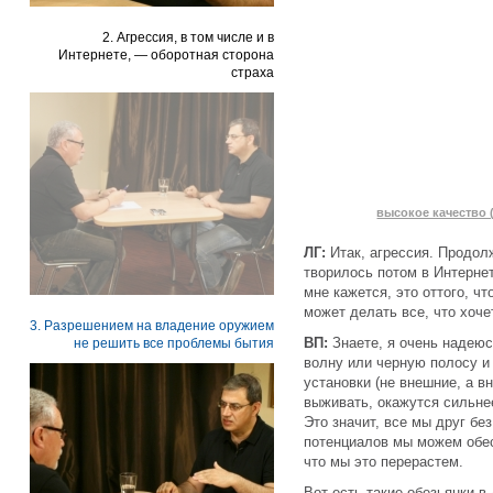
2. Агрессия, в том числе и в
Интернете, — оборотная сторона
страха
высокое качество (
ЛГ:
Итак, агрессия. Продол
творилось потом в Интернет
мне кажется, это оттого, ч
может делать все, что хоче
3. Разрешением на владение оружием
ВП:
Знаете, я очень надею
не решить все проблемы бытия
волну или черную полосу и
установки (не внешние, а в
выживать, окажутся сильне
Это значит, все мы друг бе
потенциалов мы можем обес
что мы это перерастем.
Вот есть такие обезьянки 