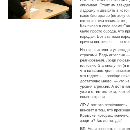
описывал. Стоит им завидет
ладошку и швырять в источн
наше блогерство (не хочу 
которые этим занимаются, —
Как писал в свое время Са
было просто сброда, что п
народа». Вот эта тьма наро
причем негативно, — по мо
Но как психолог я утвержда
страхами. Ведь агрессия —
реагирования. Люди по-разн
иллюзию благополучия (я в 
что на самом деле происход
что гадость — вообще ничег
достаточно много, — кто на
уровня агрессии. А вот в к
уже и от интеллекта, и от о
самоконтроля.
ЛГ:
А вот эта особенность 
виноват в том, что произош
Крымске, которых, конечно,
защита? Так легче, да?
ВП:
Если говорить о психол