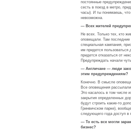
постоянные предупреждения
сесть в поезд в метро, при
часы). И ты понимаешь, чт
невозможна.
— Всех жителей предупр
Не всех. Только тех, кто ж
оповещали.
Там последние 
специальная кампания, при
им придется пользоваться 
придется отказаться от нек
Предупреждать начали чуть
— Англичане — люди зак
этим предупреждениям?
Конечно. В смысле оповеще
Все оповещения рассылали 
Это касалось в том числе 
закрытия определенных доро
будут строить какие-то доп
Гринвичском парке), вообщ
следующего года доступ в п
— То есть все могли заран
бизнес?