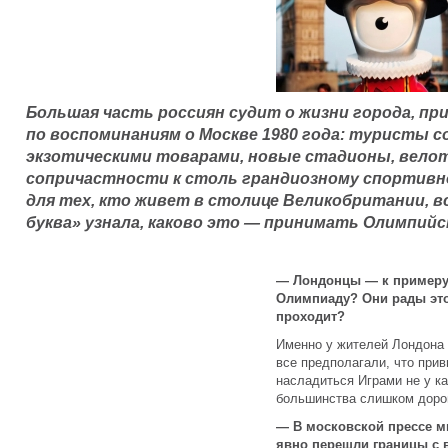
Большая часть россиян судит о жизни города, п
по воспоминаниям о Москве 1980 года: туристы со
экзотическими товарами, новые стадионы, велот
сопричастности к столь грандиозному спортивно
для тех, кто живет в столице Великобритании, вс
буква» узнала, каково это — принимать Олимпийск
— Лондонцы — к примеру
Олимпиаду? Они рады это
проходит?
Именно у жителей Лондона 
все предполагали, что при
насладиться Играми не у к
большинства слишком дороги
— В московской прессе мн
явно перешли границы с