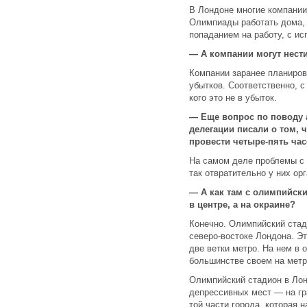
В Лондоне многие компании
Олимпиады работать дома, 
попаданием на работу, с и
— А компании могут нест
Компании заранее планирова
убытков. Соответственно, с
кого это не в убыток.
— Еще вопрос по поводу 
делегации писали о том, 
провести четыре-пять час
На самом деле проблемы с
так отвратительно у них ор
— А как там с олимпийск
в центре, а на окраине?
Конечно. Олимпийский стад
северо-востоке Лондона. Эт
две ветки метро. На нем в
большинстве своем на метр
Олимпийский стадион в Лон
депрессивных мест — на гр
той части города, которая 