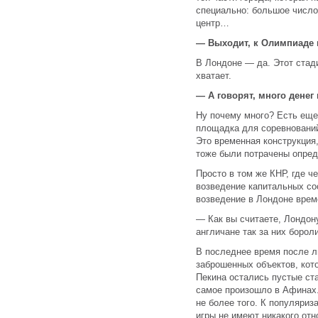
специально: большое число
центр…
— Выходит, к Олимпиаде 
В Лондоне — да. Этот стади
хватает.
— А говорят, много денег
Ну почему много? Есть ещ
площадка для соревнований
Это временная конструкция
тоже были потрачены опред
Просто в том же КНР, где ч
возведение капитальных со
возведение в Лондоне врем
— Как вы считаете, Лондон
англичане так за них борол
В последнее время после 
заброшенных объектов, кот
Пекина остались пустые ст
самое произошло в Афинах. 
не более того. К популяриз
игры не имеют никакого отн