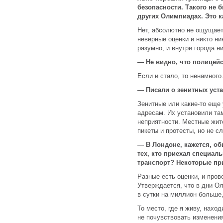
безопасности. Такого не б
других Олимпиадах. Это 
Нет, абсолютно не ощущает
неверные оценки и никто ни
разумно, и внутри города ни
— Не видно, что полицей
Если и стало, то ненамного
— Писали о зенитных уст
Зенитные или какие-то еще
адресам. Их установили та
неприятности. Местные жит
пикеты и протесты, но не 
— В Лондоне, кажется, о
тех, кто приехал специал
транспорт? Некоторые пр
Разные есть оценки, и пров
Утверждается, что в дни О
в сутки на миллион больше
То место, где я живу, нахо
не почувствовать изменени