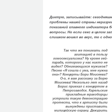
Диктую, записывайте: сегодняшн
проблемы нашей страны неразреш
показаний главного индикатора 
вопросы. Но если секс в целом з
слишком вошел во вкус, то с одн
Так что же понимать под
агитацией в пользу
гомосексуализма? Ну кроме гей-
парада, которого у нас никто не
видел? Обнимающихся мужиков?
Песню «Я сошла с ума, мне нужна
она»? Концерты Бори Моисеева?
О-о, я вам расскажу за Борю
Моисеева! Несколько лет назад
Борис приехал с концертом в
Петрозаводск. Карельские
прикладные мракоборцы
устроили такую демонстрацию
протеста, что к артисту были
вынуждены приставить
милицейскую охрану. Дежурить