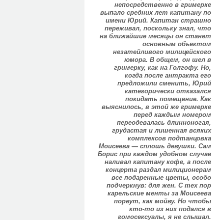
непосредственно в гримерке
выпало средних лет капитану по
имени Юрий. Капитан страшно
переживал, поскольку знал, что
на ближайшие месяцы он станет
основным объектом
незатейливого милицейского
юмора. В общем, он шел в
гримерку, как на Голгофу. Но,
когда после антракта его
предложили сменить, Юрий
категорически отказался
покидать помещение. Как
выяснилось, в этой же гримерке
перед каждым номером
переодевалась длинноногая,
грудастая и лишенная всяких
комплексов подтанцовка
Моисеева — сплошь девушки. Сам
Борис при каждом удобном случае
наливал капитану кофе, а после
концерта раздал милиционерам
все подаренные цветы, особо
подчеркнув: для жен. С тех пор
карельские менты за Моисеева
порвут, как мойву. Но чтобы
кто-то из них подался в
гомосексуалы, я не слышал.