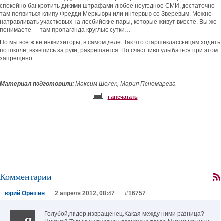
спокойно банкротить дикими штрафами любое неугодное СМИ, достаточно
там появиться клипу Фредди Меркьюри или интервью со Зверевым. Можно
натравливать участковых на лесбийские пары, которые живут вместе. Вы же
понимаете — там пропаганда круглые сутки…
Но мы все ж не инквизиторы, в самом деле. Так что старшеклассницам ходить
по школе, взявшись за руки, разрешается. Но счастливо улыбаться при этом
запрещено.
Материал подготовили:
Максим Шелек, Мария Пономарева
напечатать
Комментарии
юрий Орешин
2 апреля 2012, 08:47
#16757
Голубой,пидор,извращенец.Какая между ними разница?