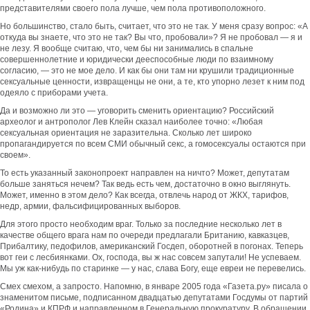
представителями своего пола лучше, чем пола противоположного.
Но большинство, стало быть, считает, что это не так. У меня сразу вопрос: «А
откуда вы знаете, что это не так? Вы что, пробовали»? Я не пробовал — я и
не лезу. Я вообще считаю, что, чем бы ни занимались в спальне
совершеннолетние и юридически дееспособные люди по взаимному
согласию, — это не мое дело. И как бы они там ни крушили традиционные
сексуальные ценности, извращенцы не они, а те, кто упорно лезет к ним под
одеяло с приборами учета.
Да и возможно ли это — уговорить сменить ориентацию? Российский
археолог и антрополог Лев Клейн сказал наиболее точно: «Любая
сексуальная ориентация не заразительна. Сколько лет широко
пропагандируется по всем СМИ обычный секс, а гомосексуалы остаются при
своем».
То есть указанный законопроект направлен на ничто? Может, депутатам
больше заняться нечем? Так ведь есть чем, достаточно в окно выглянуть.
Может, именно в этом дело? Как всегда, отвлечь народ от ЖКХ, тарифов,
недр, армии, фальсифицированных выборов.
Для этого просто необходим враг. Только за последние несколько лет в
качестве общего врага нам по очереди предлагали Британию, кавказцев,
Прибалтику, педофилов, американский Госдеп, оборотней в погонах. Теперь
вот геи с лесбиянками. Ох, господа, вы ж нас совсем запутали! Не успеваем.
Мы уж как-нибудь по старинке — у нас, слава Богу, еще евреи не перевелись.
Смех смехом, а запросто. Напомню, в январе 2005 года «Газета.ру» писала о
знаменитом письме, подписанном двадцатью депутатами Госдумы от партий
«Родина» и КПРФ и направленном в Генеральную прокуратуру. В обращении