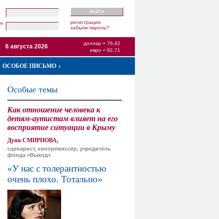
регистрация
ль
забыли пароль?
доллар = 76,42
6 августа 2026
евро = 82,71
ОСОБОЕ ПИСЬМО
Особые темы
Как отношение человека к
детям-аутистам влияет на его
восприятие ситуации в Крыму
Дуня СМИРНОВА,
сценарист, кинорежиссер, учредитель
фонда «Выход»
«У нас с толерантностью
очень плохо. Тотально»