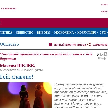
логин
на главную
паро
ЛИТИКА
ОБЩЕСТВО
ВЫБОРЫ
ЭКОНОМИКА
КОРРУПЦИЯ
СУД
Общество
личный кабинет автора
разместить
В
Что такое пропаганда гомосексуализма и зачем с ней
Б
А
бороться
Шрифт
Максим ШЕЛЕК,
обозреватель «Особой буквы»
Гей, славяне!
Почему законодатели всех уровней
вдруг так озаботились борьбой с
пропагандой гомосексуализма? Что,
больше заняться нечем? Так ведь
есть чем, достаточно в окно
выглянуть. Может, надо отвлечь
народ от ЖКХ, тарифов, армии,