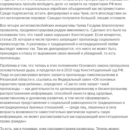
содержалась просьба возбудить дело «о запрете на территории РФ всех
религиозных и национальных еврейских объединений как экстремистских».
Среди подписантов, кстати, фигурировал и наш Чуев, хотя впоследствии он
это категорически опроверг. Скандал получился большой, письмо отозвали.
Все четыре антигомолесбийских инициативы Чуева Госдума благополучно
провалила, продемонстрировав редкую вменяемость. Сделано это было на
основании того, что такой закон нарушает Конституцию. Если конкретно,
статью 29, которая в числе прочего запрещает пропаганду социального
превосходства. А разговоры о традиционной и нетрадиционной любви
выглядят именно так. Там же декларируется, что никто не может быть
принужден к отказу от выражения своих мнений и убеждений, то есть
пропаганды.
Проблема в том, что теперь в этих положениях Основного закона прогрызена
основательная дыра, и проделал ее в 2010 году Конституционный суд РФ.
Тогда он рассматривал вопрос запрета пропаганды гомосексуализма в
Рязанской области и, ссылаясь на Федеральный закон «Об основных
гарантиях прав ребенка», определил: «Сам по себе запрет такой
пропаганды — как деятельности по целенаправленному и бесконтрольному
распространению информации, способной нанести вред здоровью,
нравственному и духовному развитию, в том числе сформировать
искаженные представления о социальной равноценности традиционных и
нетрадиционных брачных отношений, — среди лиц, лишенных в силу
возраста возможности самостоятельно критически оценить такую
информацию, не может рассматриваться как нарушающий конституционные
права граждан».
То есть, как я понимаю, руки парламентариев развязаны. Теперь можно