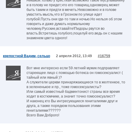
Никакой.Только у христиан возможно такое Мусульманину
и в голову не придет,что его товарищ,одноверец может
быть таким и придти в мечеть.Невозможно и в голове
умастить мысль,что в Грозном по улице идет
голубой.Пусть они где-то там и ночью.Но нельзя об этом
говорить и даже думать нормальному
человеку.Русские,вставайте!Пидоры рвутся во
власть.Встретишь голубого,поцелуй его.ведь он с нашим
знаменем цвета одного!
крепостной Вадим, сельцо
2 апреля 2012, 13:49
#16759
Вот мне интересно если 59 летний мужик подправляет
стареющее лицо с помощью ботекса он гомосексуалист (
тайный или явный )?
А служители церкви принаряжающиеся то в желтенкое, то
в зелененькое и пр., тоже гомосексуалисты?
Или самый известный бадминтонист страны все время
ходит в костюмчике, а значит точно гомосексуалист?
И наконец кто Вы интресующиеся гениталиями друг и
друга, а также порядком пользования этими
гениталиями??????
Всего Вам Доброго!