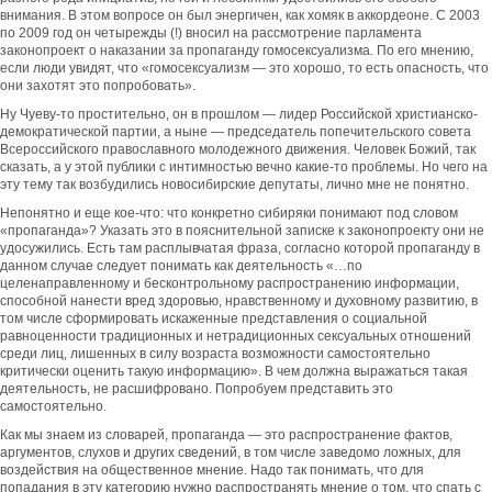
внимания. В этом вопросе он был энергичен, как хомяк в аккордеоне. С 2003
по 2009 год он четырежды (!) вносил на рассмотрение парламента
законопроект о наказании за пропаганду гомосексуализма. По его мнению,
если люди увидят, что «гомосексуализм — это хорошо, то есть опасность, что
они захотят это попробовать».
Ну Чуеву-то простительно, он в прошлом — лидер Российской христианско-
демократической партии, а ныне — председатель попечительского совета
Всероссийского православного молодежного движения. Человек Божий, так
сказать, а у этой публики с интимностью вечно какие-то проблемы. Но чего на
эту тему так возбудились новосибирские депутаты, лично мне не понятно.
Непонятно и еще кое-что: что конкретно сибиряки понимают под словом
«пропаганда»? Указать это в пояснительной записке к законопроекту они не
удосужились. Есть там расплывчатая фраза, согласно которой пропаганду в
данном случае следует понимать как деятельность «…по
целенаправленному и бесконтрольному распространению информации,
способной нанести вред здоровью, нравственному и духовному развитию, в
том числе сформировать искаженные представления о социальной
равноценности традиционных и нетрадиционных сексуальных отношений
среди лиц, лишенных в силу возраста возможности самостоятельно
критически оценить такую информацию». В чем должна выражаться такая
деятельность, не расшифровано. Попробуем представить это
самостоятельно.
Как мы знаем из словарей, пропаганда — это распространение фактов,
аргументов, слухов и других сведений, в том числе заведомо ложных, для
воздействия на общественное мнение. Надо так понимать, что для
попадания в эту категорию нужно распространять мнение о том, что спать с