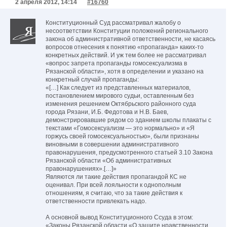
2 апреля 2012, 14:14
#16760
Конституционный Суд рассматривал жалобу о
несоответствии Конституции положений регионального
закона об административной ответственности, не касаясь
вопросов отнесения к понятию «пропаганда» каких-то
конкретных действий. И уж тем более не рассматривал
«вопрос запрета пропаганды гомосексуализма в
Рязанской области», хотя в определении и указано на
конкретный случай пропаганды:
«[…] Как следует из представленных материалов,
постановлением мирового судьи, оставленным без
изменения решением Октябрьского районного суда
города Рязани, И.Б. Федотова и Н.В. Баев,
демонстрировавшие рядом со зданием школы плакаты с
текстами «Гомосексуализм — это нормально» и «Я
горжусь своей гомосексуальностью», были признаны
виновными в совершении административного
правонарушения, предусмотренного статьей 3.10 Закона
Рязанской области «Об административных
правонарушениях».[…]»
Являются ли такие действия пропагандой КС не
оценивал. При всей лояльности к однополным
отношениям, я считаю, что за такие действия к
ответственности привлекать надо.
А основной вывод Конституционного Ссуда в этом:
«Законы Рязанской области «О защите нравственности