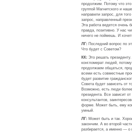
продолжим. Потому что это
группой Магнитского и наш
направили запрос, для того
запрос, направленный през
Эта работа ведется очень б
правда, позитивно. У нас ч
ничего не поймешь. И хочет
ЛГ:
Последний вопрос по эт
Что будет с Советом?
КК:
Это решать президенту.
конгломерат людей, потому
продолжаем общаться, прод
всеми есть совместные про
будет развитие гражданско
Совета будет зависеть от т
Возможно, есть люди более
президента. Все зависит от 
консультантов, заинтересов
форме. Может быть, ему ко
умный.
ЛГ:
Может быть и так. Хоро
закончим. А во второй част
разбирается, а именно — о 