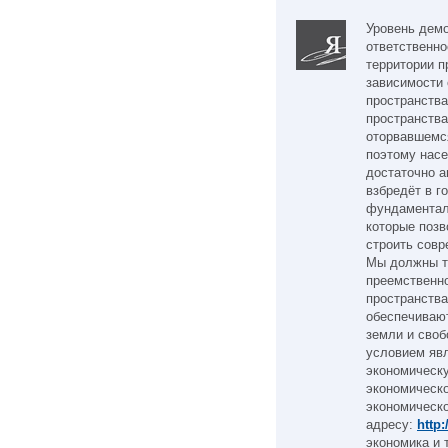
Уровень демо
ответственно
территории п
зависимости 
пространства
пространства
оторвавшемся
поэтому насе
достаточно а
взбредёт в г
фундаментал
которые позв
строить совр
Мы должны т
преемственно
пространства
обеспечивают
земли и сво
условием явл
экономическу
экономическо
экономическо
адресу:
http
экономика и 