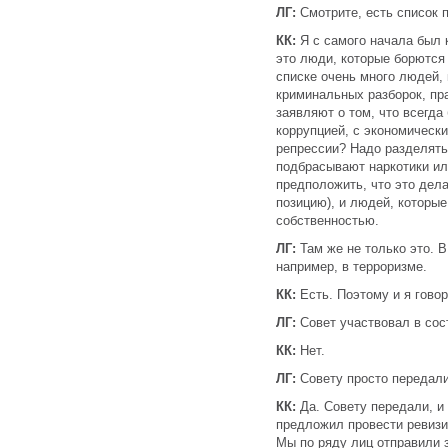
ЛГ:
Смотрите, есть список 
КК:
Я с самого начала был 
это люди, которые борются
списке очень много людей,
криминальных разборок, пр
заявляют о том, что всегда
коррупцией, с экономически
репрессии? Надо разделять
подбрасывают наркотики ил
предположить, что это дел
позицию), и людей, которые
собственностью.
ЛГ:
Там же не только это. В
например, в терроризме.
КК:
Есть. Поэтому и я говор
ЛГ:
Совет участвовал в сос
КК:
Нет.
ЛГ:
Совету просто передал
КК:
Да. Совету передали, и 
предложил провести ревизию
Мы по ряду лиц отправили 