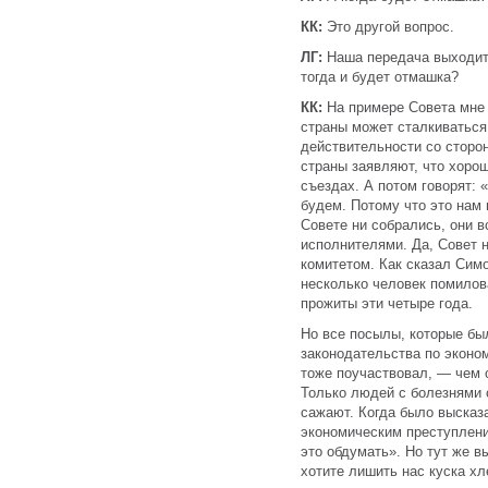
КК:
Это другой вопрос.
ЛГ:
Наша передача выходит 
тогда и будет отмашка?
КК:
На примере Совета мне 
страны может сталкиваться
действительности со сторо
страны заявляют, что хорош
съездах. А потом говорят: «
будем. Потому что это нам 
Совете ни собрались, они 
исполнителями. Да, Совет 
комитетом. Как сказал Симо
несколько человек помилова
прожиты эти четыре года.
Но все посылы, которые бы
законодательства по эконо
тоже поучаствовал, — чем 
Только людей с болезнями 
сажают. Когда было высказ
экономическим преступлени
это обдумать». Но тут же в
хотите лишить нас куска хл