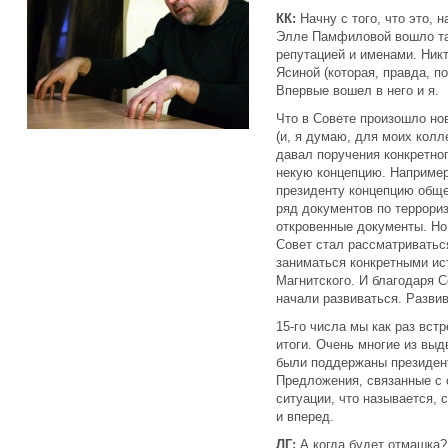
КК:
Начну с того, что это, 
Элле Памфиловой вошло та
репутацией и именами. Никт
Ясиной (которая, правда, п
Впервые вошел в него и я.
Что в Совете произошло но
(и, я думаю, для моих колл
давал поручения конкретног
некую концепцию. Например
президенту концепцию обще
ряд документов по террориз
откровенные документы. Но 
Совет стал рассматриваться
заниматься конкретными ис
Магнитского. И благодаря С
начали развиваться. Развив
15-го числа мы как раз вст
итоги. Очень многие из вы
были поддержаны президент
Предложения, связанные с 
ситуации, что называется, 
и вперед.
ЛГ:
А когда будет отмашка?