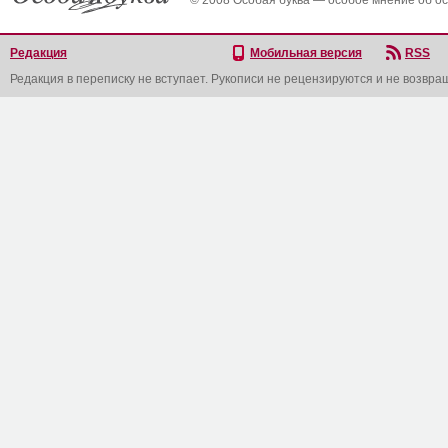
© 2008 Особая буква — особое мнение об о
Редакция
Мобильная версия
RSS
Редакция в переписку не вступает. Рукописи не рецензируются и не возвра