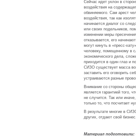
Сейчас идет уклон в сторон
воздействия на содержаще
обвиняемого. Сам арест че
воздействия, так как изоля
начинается диалог со след
или своих подельников, пом
изменении меры пресечения
отказывается, его начинают
могут кинуть в «пресс-хату»
человеку, помещенному в с
экономического дела, слож
приходится в один глаз и п
СИЗО существует масса воз
заставить его оговорить се
устраиваются разные прово
Внимание со стороны обще
является гарантией того, 
не случится. Так или иначе
только то, что посчитает н
В результате многие в СИЗ
других, отдают свой бизнес
Материал подготовили: