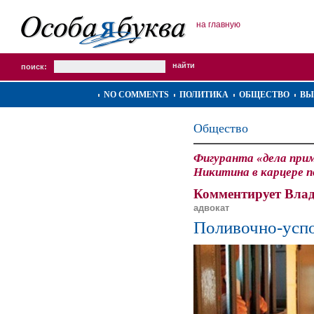
на главную
поиск:
NO COMMENTS
ПОЛИТИКА
ОБЩЕСТВО
ВЫ
Общество
Фигуранта «дела при
Никитина в карцере п
Комментирует Вла
адвокат
Поливочно-усп