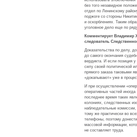
без того незавидное полож
отдел по Ленинскому район
поджоге со стороны Никитин
и оскорблениях. Таким обра
уголовное дело еще по ряду
Комментирует Владимир Ж
следователь Следственно
Доказательства по делу, д
до самого окончания судеб
вердикта. И если позиция 
силу своей политической и
прямого заказа таковыми я
«докапывают» уже в процес
И при осуществлении «опер
оперативных частей иногда
последнее время таких явл
колониях, следственных из
наблюдательные комиссии,
тому же практически во вс
телефоны, поэтому донести
массовой информации, кото
не составляет труда.