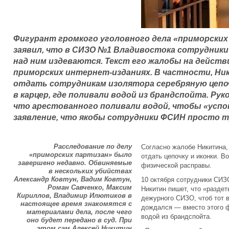
Фигурант громкого уголовного дела «приморских
заявил, что в СИЗО №1 Владивостока сотрудники
над ним издеваются. Текст его жалобы на дейст
приморских интернет-изданиях. В частности, Ни
отдать сотрудникам изолятора серебряную цепоч
в карцер, где поливали водой из брандспойта. Ру
что арестованного поливали водой, чтобы «успо
заявление, что якобы сотрудники ФСИН просто т
Расследование по делу
Согласно жалобе Никитина, 
«приморских партизан» было
отдать цепочку и иконки. 
завершено недавно. Обвиняемые
физической расправы.
в нескольких убийствах
Александр Ковтун, Вадим Ковтун,
10 октября сотрудники СИЗО
Роман Савченко, Максим
Никитин пишет, что «разде
Кириллов, Владимир Илютиков в
дежурного СИЗО, чтоб тот в
настоящее время знакомятся с
дождался — вместо этого ф
материалами дела, после чего
водой из брандспойта.
оно будет передано в суд. При
этом сам Алексей Никитин