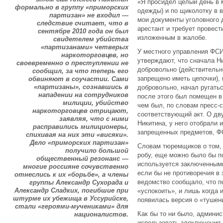
«Я просидел целый день в м
формально в группу «приморских
одежды) и по щиколотку в в
партизан» не входил —
мои документы уголовного 
следствие считает, что в
арестант и требует провест
сентябре 2010 года он был
изложенным в жалобе.
свидетелем убийства
«партизанами» четверых
У местного управления ФСИ
наркоторговцев, но
утверждают, что сначала Н
своевременно о преступлении не
добровольно (действитель
сообщил, за что теперь его
запрещено иметь цепочки), 
обвиняют в соучастии. Сами
«партизаны», сознавшись в
добровольно, начал ругатьс
нападении на сотрудников
после этого был помещен в 
милиции, убийство
чем был, по словам пресс-
наркоторговцев отрицают,
соответствующий акт. О дву
заявляя, что с ними
Никитина, у него отобрали 
расправились милиционеры,
запрещенных предметов, Ф
спихивая на них эти «висяки».
Дело «приморских партизан»
Словам тюремщиков о том, 
получило большой
робу, еще можно было бы п
общественный резонанс —
используется заключенными
многие россияне сочувственно
если бы не противоречия в
отнеслись к их «борьбе», а члены
ведомство сообщало, что п
группы Александр Сухорада и
Александр Сладких, погибшие при
«успокоить», и лишь когда
штурме их убежища в Уссурийске,
появилась версия о «тушен
стали «героями-мучениками» для
Как бы то ни было, админи
националистов.
использовать злоключения 