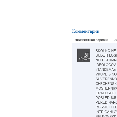
Комментарии
Неизвестная персона
20
SKOL′KO NE
BUDET! LOG
NELEGITIMNO
IDEOLOGOV
»TANDEMA« 
VKUPE S NO
SUVERENNOI 
CHECHENSKI
MOSHENNIK
GRADUSHEI R
POSLEDUUIU
PERED NARO
ROSSIEI I E
INTRIGANI 
BELKOVSKI′ 