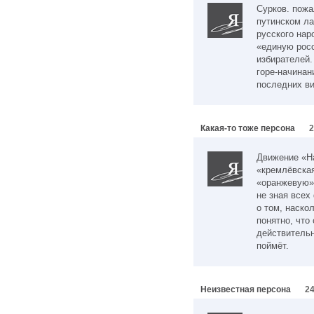
Сурков. пожа
путинском ла
русского нар
«единую рос
избирателей.
горе-начинан
последних ви
Какая-то тоже персона
2
Движение «На
«кремлёвская
«оранжевую».
не зная всех
о том, наско
понятно, что
действительн
поймёт.
Неизвестная персона
24