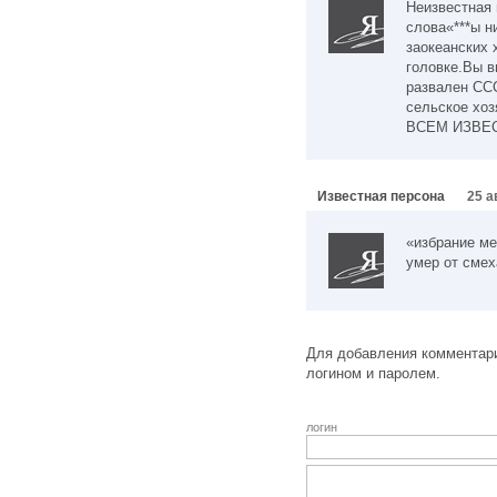
Неизвестная 
слова«***ы н
заокеанских 
головке.Вы в
развален СС
сельское хоз
ВСЕМ ИЗВЕСТ
Известная персона
25 а
«избрание ме
умер от смех
Для добавления комментари
логином и паролем.
логин