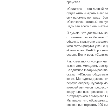
преуспел.
«Селигер» — это личный би
будет жить и играть в его 
ему на смену не придет бо
«Сколково», который, по су
Ведь это всего лишь механ
Я думаю, что достойным за
строительство на берегах С
объекта, культурно-развлек
чего гости форума уже не б
«Селигера» 50—60 проценто
освоят. Вот и весь «Селиге
Как известно из истории че
тысяч лет, молодежь всегд
Владимира Владимировича, 
сказал: «Юноша, обдумыва
кого». Молодежи демонстр
первую очередь куратор мо
который является професс
коррупционных проектов и 
литературного альтер-эго Н
Мы видим, что образцами д
состоянии потратить 100 ты