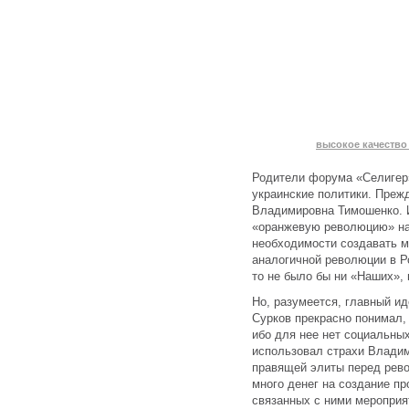
высокое качество 
Родители форума «Селигер
украинские политики. Преж
Владимировна Тимошенко. И
«оранжевую революцию» на 
необходимости создавать 
аналогичной революции в Р
то не было бы ни «Наших», 
Но, разумеется, главный и
Сурков прекрасно понимал, 
ибо для нее нет социальны
использовал страхи Владим
правящей элиты перед рево
много денег на создание п
связанных с ними мероприят