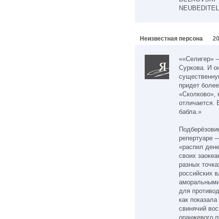
NEUBEDITELN
Неизвестная персона
20
««Селигер» 
Суркова. И о
существенную
придет более
«Сколково», 
отличается. 
бабла.»
Подберёзови
репертуаре —
«распил дене
своих заокеа
разных точка
российских в
аморальными
для противод
как показала
свинячий вос
оранжевого п