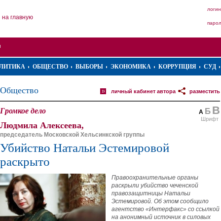
логин
на главную
паро
ЛИТИКА
ОБЩЕСТВО
ВЫБОРЫ
ЭКОНОМИКА
КОРРУПЦИЯ
СУД
Общество
личный кабинет автора
разместить
В
Громкое дело
Б
А
Шрифт
Людмила Алексеева,
председатель Московской Хельсинкской группы
Убийство Натальи Эстемировой
раскрыто
Правоохранительные органы
раскрыли убийство чеченской
правозащитницы Натальи
Эстемировой. Об этом сообщило
агентство «Интерфакс» со ссылкой
на анонимный источник в силовых