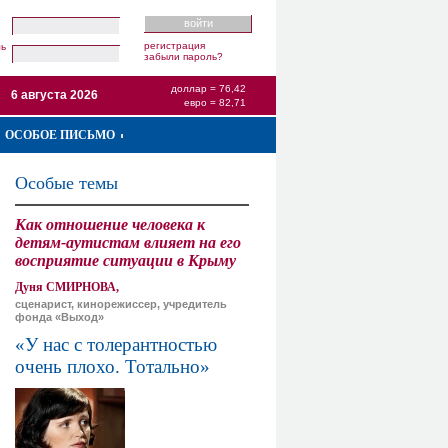
регистрация
ль
забыли пароль?
доллар = 76,42
6 августа 2026
евро = 82,71
ОСОБОЕ ПИСЬМО
Особые темы
Как отношение человека к
детям-аутистам влияет на его
восприятие ситуации в Крыму
Дуня СМИРНОВА,
сценарист, кинорежиссер, учредитель
фонда «Выход»
«У нас с толерантностью
очень плохо. Тотально»