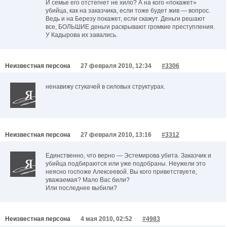
И семье его отстегнет не хило? А на кого «покажет»
убийца, как на заказчика, если тоже будет жив — вопрос.
Ведь и на Березу покажет, если скажут. Деньги решают
все, БОЛЬШИЕ деньги раскрывают громкие преступления.
У Кадырова их завались.
Неизвестная персона
27 февраля 2010, 12:34
#3306
ненавижу стукачей в силовых структурах.
Неизвестная персона
27 февраля 2010, 13:16
#3312
Единственно, что верно — Эстемирова убита. Заказчик и
убийца подбираются или уже подобраны. Неужели это
неясно госпоже Алексеевой. Вы кого приветствуете,
уважаемая? Мало Вас били?
Или последнее выбили?
Неизвестная персона
4 мая 2010, 02:52
#4983