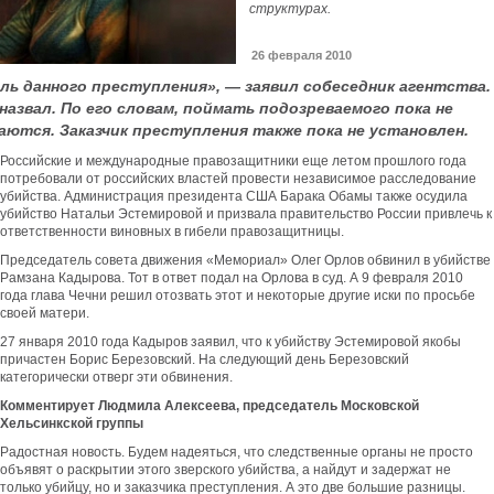
структурах.
26 февраля 2010
ь данного преступления», — заявил собеседник агентства.
 назвал. По его словам, поймать подозреваемого пока не
аются. Заказчик преступления также пока не установлен.
Российские и международные правозащитники еще летом прошлого года
потребовали от российских властей провести независимое расследование
убийства. Администрация президента США Барака Обамы также осудила
убийство Натальи Эстемировой и призвала правительство России привлечь к
ответственности виновных в гибели правозащитницы.
Председатель совета движения «Мемориал» Олег Орлов обвинил в убийстве
Рамзана Кадырова. Тот в ответ подал на Орлова в суд. А 9 февраля 2010
года глава Чечни решил отозвать этот и некоторые другие иски по просьбе
своей матери.
27 января 2010 года Кадыров заявил, что к убийству Эстемировой якобы
причастен Борис Березовский. На следующий день Березовский
категорически отверг эти обвинения.
Комментирует Людмила Алексеева, председатель Московской
Хельсинкской группы
Радостная новость. Будем надеяться, что следственные органы не просто
объявят о раскрытии этого зверского убийства, а найдут и задержат не
только убийцу, но и заказчика преступления. А это две большие разницы.